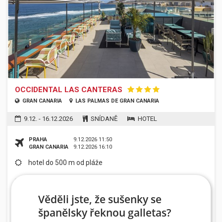
OCCIDENTAL LAS CANTERAS
GRAN CANARIA
LAS PALMAS DE GRAN CANARIA
9.12. - 16.12.2026
SNÍDANĚ
HOTEL
PRAHA
9.12.2026 11:50
GRAN CANARIA
9.12.2026 16:10
hotel do 500 m od pláže
nejnižší možná cena za osobu
26 100 Kč
32 400 Kč
Věděli jste, že sušenky se
španělsky řeknou galletas?
INFORMACE
REZERVACE