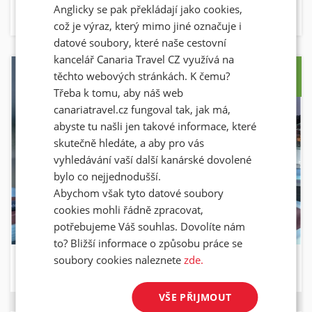
Anglicky se pak překládají jako cookies,
což je výraz, který mimo jiné označuje i
datové soubory, které naše cestovní
kancelář Canaria Travel CZ využívá na
těchto webových stránkách. K čemu?
Třeba k tomu, aby náš web
canariatravel.cz fungoval tak, jak má,
abyste tu našli jen takové informace, které
skutečně hledáte, a aby pro vás
vyhledávání vaší další kanárské dovolené
bylo co nejjednodušší.
Abychom však tyto datové soubory
cookies mohli řádně zpracovat,
potřebujeme Váš souhlas. Dovolíte nám
to? Bližší informace o způsobu práce se
soubory cookies naleznete
zde.
OCCIDENTAL LAS PALMAS
GRAN CANARIA
LAS PALMAS DE GRAN CANARIA
VŠE PŘIJMOUT
15.8. - 22.8.2026
SNÍDANĚ
HOTEL