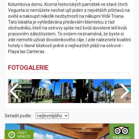
Kolumbova domu. Kromě historických památek ve staré čtvrti
Vegueta si nemůžete nechat ujít jeden z největších přístavů na
světě a nakoupit několik nezbytností na nákupní třídě Triana.
Tato lokalita je vyhledávána především klientelou z řad
obchodníků, kteří na ostrovy spíše než kvůli dovolené letí kvůli
pracovním záležitostem. To ovšem neznaméná, že byste si
zde nemohli užívat dovolenkového ráje. I zde naleznete kvalitní
hotely v těsné blízkosti jedné z nejhezčích pláží na ostrově -
Playa las Canteras.
FOTOGALERIE
Seřadit podle:
FIRST
MINUTE