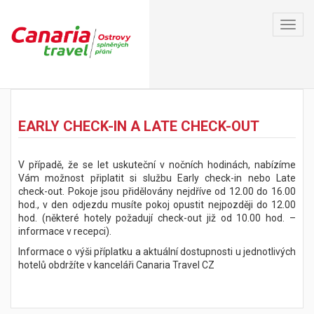
Toggl
navig
Jméno
EARLY CHECK-IN A LATE CHECK-OUT
Příjmení
V případě, že se let uskuteční v nočních hodinách, nabízíme
Email
Vám možnost připlatit si službu Early check-in nebo Late
check-out. Pokoje jsou přidělovány nejdříve od 12.00 do 16.00
hod., v den odjezdu musíte pokoj opustit nejpozději do 12.00
Telefonní číslo
hod. (některé hotely požadují check-out již od 10.00 hod. –
informace v recepci).
Informace o výši příplatku a aktuální dostupnosti u jednotlivých
Počet osob
hotelů obdržíte v kanceláři Canaria Travel CZ
Počet dětí ve věku 2-12 let