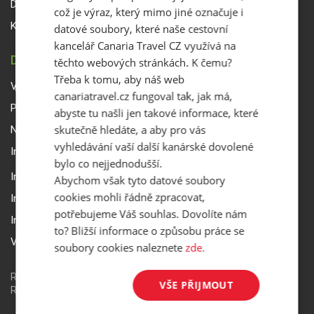
Delegáti
což je výraz, který mimo jiné označuje i
Kontakty
datové soubory, které naše cestovní
kancelář Canaria Travel CZ využívá na
DŮLEŽITÉ INFORMACE
těchto webových stránkách. K čemu?
Třeba k tomu, aby náš web
Všeobecné smluvní podmínky a reklamační řád
canariatravel.cz fungoval tak, jak má,
Přepravní podmínky Smartwings
abyste tu našli jen takové informace, které
skutečně hledáte, a aby pro vás
Nastavení a ochrana soukromí
vyhledávání vaší další kanárské dovolené
Informace k rezervaci zájezdu
bylo co nejjednodušší.
Informace k pojištění
Abychom však tyto datové soubory
cookies mohli řádně zpracovat,
Informace k letecké přepravě
potřebujeme Váš souhlas. Dovolíte nám
Informace k ubytování a pobytu
to? Bližší informace o způsobu práce se
Volitelné doplňkové služby
soubory cookies naleznete
zde.
Redakční systém
is>content
| Rezervační systém
is>tour
|
VŠE PŘIJMOUT
Realizace
MagicWare