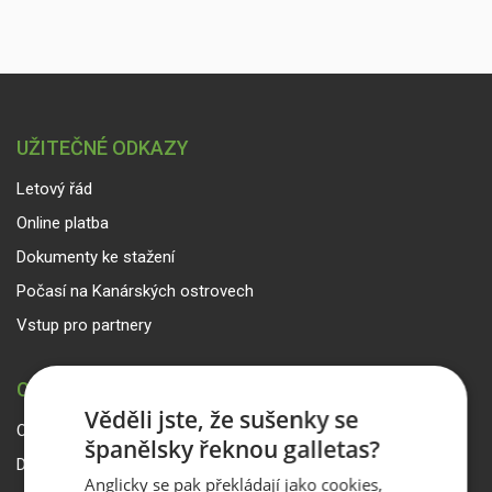
Počet dětí ve věku 0-2 roky
Mám zájem o poznávací
zájezd na ostrově
UŽITEČNÉ ODKAZY
Letový řád
Zadejte kód
Online platba
Dokumenty ke stažení
Počasí na Kanárských ostrovech
Vstup pro partnery
Prostor pro Vaše přání a
dotazy
CANARIA TRAVEL CZ
Věděli jste, že sušenky se
O Canaria Travel CZ
španělsky řeknou galletas?
Dárkové poukazy
Anglicky se pak překládají jako cookies,