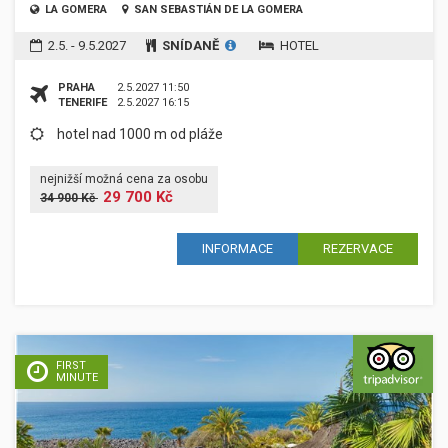
LA GOMERA
SAN SEBASTIÁN DE LA GOMERA
2.5. - 9.5.2027
SNÍDANĚ
HOTEL
PRAHA
2.5.2027 11:50
TENERIFE
2.5.2027 16:15
hotel nad 1000 m od pláže
nejnižší možná cena za osobu
29 700 Kč
34 900 Kč
INFORMACE
REZERVACE
FIRST
MINUTE