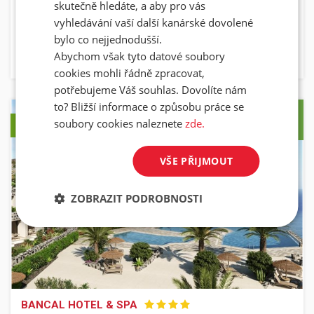
25 600 Kč
skutečně hledáte, a aby pro vás
28 100 Kč
vyhledávání vaší další kanárské dovolené
bylo co nejjednodušší.
INFORMACE
REZERVACE
Abychom však tyto datové soubory
cookies mohli řádně zpracovat,
potřebujeme Váš souhlas. Dovolíte nám
to? Bližší informace o způsobu práce se
soubory cookies naleznete
zde.
FIRST
MINUTE
VŠE PŘIJMOUT
ZOBRAZIT PODROBNOSTI
BANCAL HOTEL & SPA