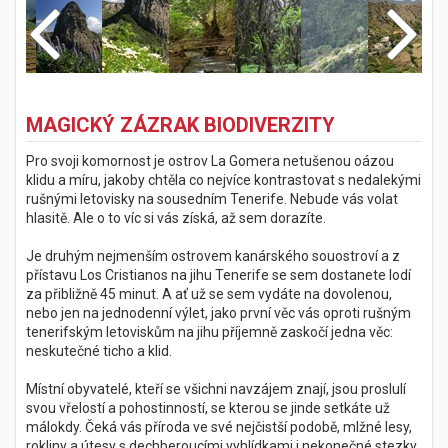
MAGICKÝ ZÁZRAK BIODIVERZITY
Pro svoji komornost je ostrov La Gomera netušenou oázou
klidu a míru, jakoby chtěla co nejvíce kontrastovat s nedalekými
rušnými letovisky na sousedním Tenerife. Nebude vás volat
hlasitě. Ale o to víc si vás získá, až sem dorazíte.
Je druhým nejmenším ostrovem kanárského souostroví a z
přístavu Los Cristianos na jihu Tenerife se sem dostanete lodí
za přibližně 45 minut. A ať už se sem vydáte na dovolenou,
nebo jen na jednodenní výlet, jako první věc vás oproti rušným
tenerifským letoviskům na jihu příjemně zaskočí jedna věc:
neskutečné ticho a klid.
Místní obyvatelé, kteří se všichni navzájem znají, jsou proslulí
svou vřelostí a pohostinností, se kterou se jinde setkáte už
málokdy. Čeká vás příroda ve své nejčistší podobě, mlžné lesy,
rokliny a útesy s dechberoucími vyhlídkami i nekonečné stezky