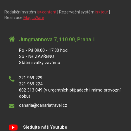
Redakční systém
is>content
| Rezervační systém
is>tour
|
Realizace
MagicWare
Jungmannova 7, 110 00, Praha 1
Po - Pá 09.00 - 17.30 hod.
So - Ne ZAVŘENO
Státní svátky zavřeno
221 969 229
221 969 224
602 313 049 (v urgentních případech i mimo provozní
dobu)
canaria@canariatravel.cz
Sledujte náš Youtube