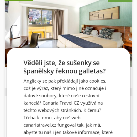
Věděli jste, že sušenky se
španělsky řeknou galletas?
TORRE DEL CONDE GARAJONAY
Anglicky se pak překládají jako cookies,
LA GOMERA
SAN SEBASTIÁN DE LA GOMERA
což je výraz, který mimo jiné označuje i
13.12. - 20.12.2026
SNÍDANĚ
HOTEL
datové soubory, které naše cestovní
kancelář Canaria Travel CZ využívá na
PRAHA
13.12.2026 11:50
těchto webových stránkách. K čemu?
TENERIFE
13.12.2026 16:15
Třeba k tomu, aby náš web
hotel do 500 m od pláže
canariatravel.cz fungoval tak, jak má,
abyste tu našli jen takové informace, které
nejnižší možná cena za osobu