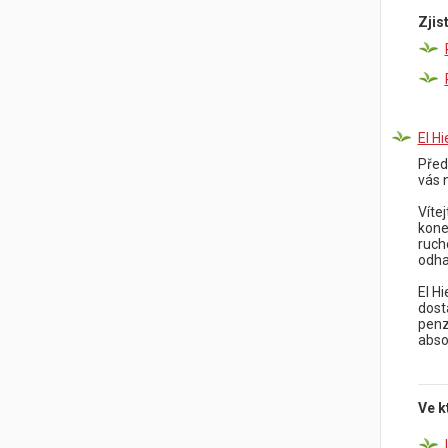
Zjis
El Hi
Před
vás 
Víte
kone
ruch
odhal
El H
dost
penz
absol
Ve k