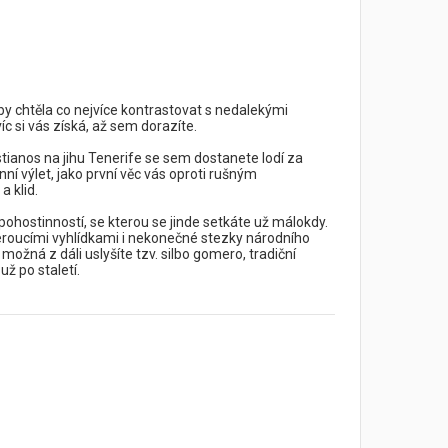
by chtěla co nejvíce kontrastovat s nedalekými
íc si vás získá, až sem dorazíte.
ianos na jihu Tenerife se sem dostanete lodí za
ní výlet, jako první věc vás oproti rušným
a klid.
a pohostinností, se kterou se jinde setkáte už málokdy.
hberoucími vyhlídkami i nekonečné stezky národního
žná z dáli uslyšíte tzv. silbo gomero, tradiční
ž po staletí.