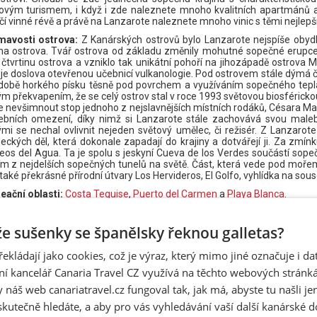
vým turismem, i když i zde naleznete mnoho kvalitních apartmánů a
čí vinné révě a právě na Lanzarote naleznete mnoho vinic s těmi nejlepš
mavosti ostrova:
Z Kanárských ostrovů bylo Lanzarote nejspíše obyd
ha ostrova. Tvář ostrova od základu změnily mohutné sopečné erupce, 
 čtvrtinu ostrova a vzniklo tak unikátní pohoří na jihozápadě ostrov
 je doslova otevřenou učebnicí vulkanologie. Pod ostrovem stále dýmá č
době horkého písku těsně pod povrchem a využíváním sopečného tepla k
ým překvapením, že se celý ostrov stal v roce 1993 světovou biosféricko
e nevšimnout stop jednoho z nejslavnějších místních rodáků, Césara 
ebních omezení, díky nimž si Lanzarote stále zachovává svou male
ými se nechal ovlivnit nejeden světový umělec, či režisér. Z Lanzarote
eckých děl, která dokonale zapadají do krajiny a dotvářejí ji. Za zmín
os del Agua. Ta je spolu s jeskyní Cueva de los Verdes součástí sope
ím z nejdelších sopečných tunelů na světě. Část, která vede pod moře
 také překrásné přírodní útvary Los Hervideros, El Golfo, vyhlídka na sous
eační oblasti:
Costa Teguise
,
Puerto del Carmen
a
Playa Blanca
.
že:
Na ostrově je celkem 87 pláží, které zabírají 26,5 km písečného p
a Papagayo (seskupení 5 pláží v samostatných zátokách – Playa de Muj
 že sušenky se španělsky řeknou galletas?
as a La Juradita, se světlým pískem), Playa Las Cucharas (640 m dlou
há, černý písek), Playa Famara (6 000 m, jemný světle hnědý písek), Pla
řekládají jako cookies, což je výraz, který mimo jiné označuje i d
a (2 000 m dlouhá, světle hnědý středně hrubý písek), Los Pocillos (
 m, jemný světle hnědý písek), Playa Blanca (100 m, světle hnědý písek), 
ní kancelář Canaria Travel CZ využívá na těchto webových stránk
m dlouhá, písek černý středně hrubý), Playa Grande (1 190 m dlouhá,
 náš web canariatravel.cz fungoval tak, jak má, abyste tu našli je
ění Evropské unie).
skutečně hledáte, a aby pro vás vyhledávání vaší další kanárské 
vity:
Co na Lanzarote dělat, až Vás přestane ohromovat sopečný ráz 