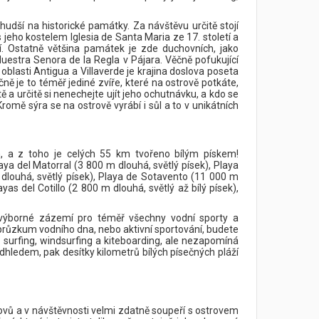
udší na historické památky. Za návštěvu určitě stojí
eho kostelem Iglesia de Santa Maria ze 17. století a
. Ostatně většina památek je zde duchovních, jako
uestra Senora de la Regla v Pájara. Věčně pofukující
oblasti Antigua a Villaverde je krajina doslova poseta
ně je to téměř jediné zvíře, které na ostrově potkáte,
ě a určitě si nenechejte ujít jeho ochutnávku, a kdo se
mě sýra se na ostrově vyrábí i sůl a to v unikátních
m, a z toho je celých 55 km tvořeno bílým pískem!
aya del Matorral (3 800 m dlouhá, světlý písek), Playa
 dlouhá, světlý písek), Playa de Sotavento (11 000 m
yas del Cotillo (2 800 m dlouhá, světlý až bílý písek),
í výborné zázemí pro téměř všechny vodní sporty a
, průzkum vodního dna, nebo aktivní sportování, budete
– surfing, windsurfing a kiteboarding, ale nezapomíná
adhledem, pak desítky kilometrů bílých písečných pláží
rovů a v návštěvnosti velmi zdatně soupeří s ostrovem