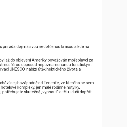
vás příroda dojímá svou nedotčenou krásou a kde na
ý byl až do objevení Ameriky považován mořeplavci za
čnou atmosférou doposud nepoznamenanou turistickým
vací UNESCO, nabízí útěk hektického života a
achází se jihozápadně od Tenerife, ze kterého se sem
 hotelové komplexy, jen malé rodinné hotýlky,
otřebujete skutečně „vypnout“ a tělu i duši dopřát