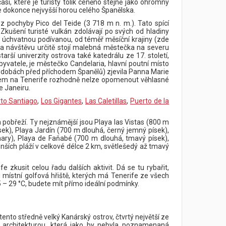
sí, které je turisty tolik ceněno stejně jako ohromný
je dokonce nejvyšší horou celého Španělska.
ez pochyby Pico del Teide (3 718 m n. m.). Tato spící
Zkušení turisté vulkán zdolávají po svých od hladiny
 úchvatnou podívanou, od téměř měsíční krajiny (zde
 Za návštěvu určitě stojí malebná městečka na severu
ší univerzity ostrova také katedrálu ze 17. století,
atele, je městečko Candelaria, hlavní poutní místo
ch dobách před příchodem Španělů) zjevila Panna Marie
všem na Tenerife rozhodně nelze opomenout věhlasné
e Janeiru.
to Santiago
,
Los Gigantes
,
Las Caletillas
,
Puerto de la
 pobřeží. Ty nejznámější jsou Playa las Vistas (800 m
sek), Playa Jardín (700 m dlouhá, černý jemný písek),
hary), Playa de Faňabé (700 m dlouhá, tmavý písek),
nších pláží v celkové délce 2 km, světlešedý až tmavý
zkusit celou řadu dalších aktivit. Dá se tu rybařit,
 i místní golfová hřiště, kterých má Tenerife ze všech
5 – 29 °C, budete mít přímo ideální podmínky.
 tento středně velký Kanárský ostrov, čtvrtý největší ze
ou architekturou, která jako by nebyla poznamenaná