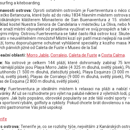
surfing a kiteboarding.
mavosti ostrova:
Oproti ostatním ostrovům je Fuerteventura o něco ch
ečko Betancuria, které bylo až do roku 1834 hlavním městem ostrova s j
tiškánským klášterem Monasterio de San Buenaventura z 15. století
íklad kostel Nuestra Senora de Candelaria v městečku La Oliva, nebo N
 se snaží místní obyvatelé od pradávna využívat ve svůj prospěch a tak v 
nými mlýny. Ostrovu Fuerteventura se také často říká ostrov koz. Skuteč
zato v neuvěřitelném množství! Místní kozí sýr patří mezi nejlepší na svět
ží, tomu doporučujeme ochutnat vyhlášené speciality z kozího masa. Kro
ých pánvích jižně od Caleta de Fuste v Museo de la Sal.
eační oblasti:
Morro Jable
,
Corralejo
,
Caleta de Fuste
a
Costa Calma
.
že:
Na ostrově je celkem 144 pláží, které dohromady zabírají 75 k
námější pláže jsou Playa Morro Jable (4 325 m dlouhá, světlý písek), Pl
utihondo (1 500 m dlouhá, zlatožlutý písek), Playa Esquinzo (3 000 m
há, světlý písek), Playas de Corralejo (9 000 m dlouhá, světlý písek), Pla
as de Esquina (2 800 m dlouhá, světlý písek).
vity:
Fuerteventura je ideálním místem k relaxaci na pláži a nabíz
vánky. Ať už se rozhodnete pro výlet na palubě některé z výletních lodí
ojeni. Jak bylo popsáno, obrovské popularity se zde těší vodní sporty 
a sportovní rybáře, golfisty a cyklisty. Pokud chcete brát dovolenou s n
stní gastronomie Vás jistě uspokojí.
rife
s ostrova:
Tenerife je, co se rozlohy týče, největším z Kanárských ost