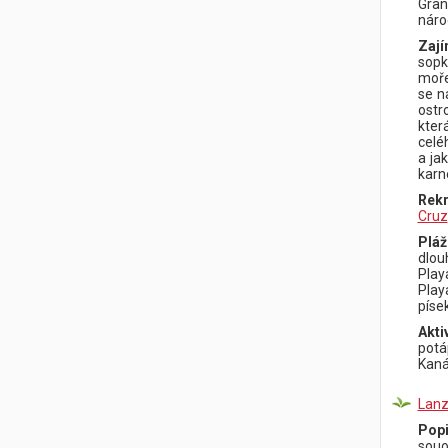
Gran
náro
Zají
sopk
moře
se n
ostr
kter
celé
a ja
karn
Rekr
Cruz
Pláž
dlou
Play
Play
písek
Akti
potá
Kaná
Lanz
Popi
souo