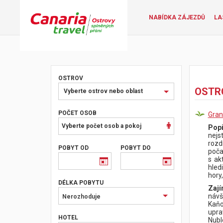
NABÍDKA ZÁJEZDŮ
LA
OSTROV
Vyberte
OSTR
Vyberte ostrov nebo oblast
ostrov
nebo
POČET OSOB
Gran
oblast
Vyberte počet osob a pokoj
Pop
nejs
rozd
POBYT OD
POBYT DO
poča
s ak
hled
hory
DÉLKA POBYTU
Zají
návš
Nerozhoduje
Kaňo
upra
HOTEL
Nubl