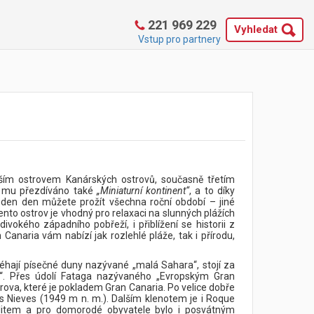
221 969 229
Vyhledat
Vstup pro partnery
ším ostrovem Kanárských ostrovů, současně třetím
Je mu přezdíváno také
„Miniaturní kontinent“
, a to díky
 jeden den můžete prožít všechna roční období – jiné
ento ostrov je vhodný pro relaxaci na slunných plážích
ivokého západního pobřeží, i přiblížení se historii z
 Canaria vám nabízí jak rozlehlé pláže, tak i přírodu,
éhají písečné duny nazývané „malá Sahara“, stojí za
“. Přes údolí Fataga nazývaného „Evropským Gran
rova, které je pokladem Gran Canaria. Po velice dobře
s Nieves (1949 m n. m.). Dalším klenotem je i Roque
olitem a pro domorodé obyvatele bylo i posvátným