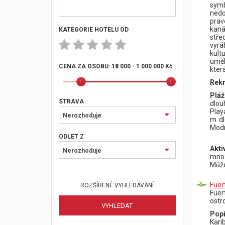
symb
nedo
prav
kaná
KATEGORIE HOTELU OD
stře
vyrá
kult
uměl
CENA ZA OSOBU:
18 000 - 1 000 000 Kč
kter
Rekr
Pláž
STRAVA
dlou
Play
Nerozhoduje
m dl
Modr
ODLET Z
Aktiv
Nerozhoduje
množ
Může
Fuer
ROZŠÍRENÉ VYHLEDÁVÁNÍ
Fuer
ostr
Popi
Karib