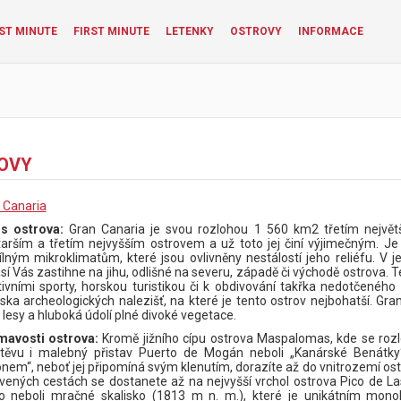
ST MINUTE
FIRST MINUTE
LETENKY
OSTROVY
INFORMACE
OVY
 Canaria
is ostrova:
Gran Canaria je svou rozlohou 1 560 km2 třetím největ
tarším a třetím nejvyšším ostrovem a už toto jej činí výjimečným. 
ílným mikroklimatům, které jsou ovlivněny nestálostí jeho reliéfu. V
sí Vás zastihne na jihu, odlišné na severu, západě či východě ostrova. T
tivními sporty, horskou turistikou či k obdivování takřka nedotčeného d
iska archeologických nalezišť, na které je tento ostrov nejbohatší. Gran
, lesy a hluboká údolí plné divoké vegetace.
mavosti ostrova:
Kromě jižního cípu ostrova Maspalomas, kde se rozl
těvu i malebný přistav Puerto de Mogán neboli „Kanárské Benátky
nem“, neboť jej připomíná svým klenutím, dorazíte až do vnitrozemí ost
vených cestách se dostanete až na nejvyšší vrchol ostrova Pico de La
o neboli mračné skalisko (1813 m n. m.), které je unikátním mon