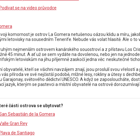
Podívat se na video průvodce
Gomera
svoji komornost je ostrov La Gomera netušenou oázou klidu a míru, jako
ými letovisky na sousedním Tenerife. Nebude vás volat hlasitě. Ale o to v
ruhým nejmenším ostrovem kanárského souostroví a z přístavu Los Crist
ližně 45 minut. A ať už se sem vydáte na dovolenou, nebo jen na jednoden
rifským letoviskům na jihu příjemně zaskočí jedna věc: neskutečné ticho 
í obyvatelé, kteří se všichni navzájem znají, jsou proslulí svou vřelostí 
 vás příroda ve své nejčistší podobě, mlžné lesy, rokliny a útesy s dec
u Garajonay, světového dědictví UNESCO. A když se zaposloucháte, dost mo
ací jazyk, kterým se pastevci a místní obyvatelé na ostrově dorozumívají u
teré části ostrova se ubytovat?
San Sebastián de la Gomera
Valle Gran Rey
Playa de Santiago