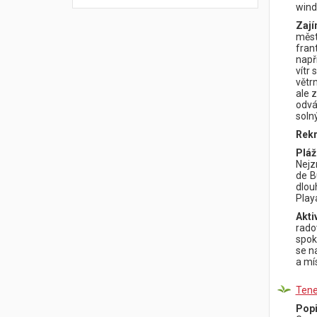
wind
Zají
měst
fran
např
vítr
větr
ale 
odvá
soln
Rekr
Plá
Nejz
de B
dlou
Play
Akti
rado
spok
se n
a mí
Tene
Popi