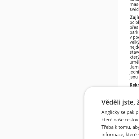
maso
svěd
Zají
polo
přes
park
v po
velk
nejd
stav
kter
uměl
Jame
jedn
jsou
Rekr
Plá
Play
Věděli jste,
Muel
dlou
Anglicky se pak p
Hond
(850
které naše cestov
300 
Třeba k tomu, aby
ocen
informace, které 
Akti