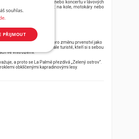
 také ocení návštěvu výstavy nebo koncertu v lávových
žete vyrazit na trekking, výlet na kole, motokáry nebo
áš souhlas.
de.
E PŘIJMOUT
rských ostrovů. Ostrov drží pro změnu prvenství jako
vníci odpočinku na pláži, ale turisté, kteří si s sebou
ách ve vnitrozemí.
uje, a proto se La Palmě přezdívá „Zelený ostrov“.
oklemi obklíčenými kapradinovými lesy.