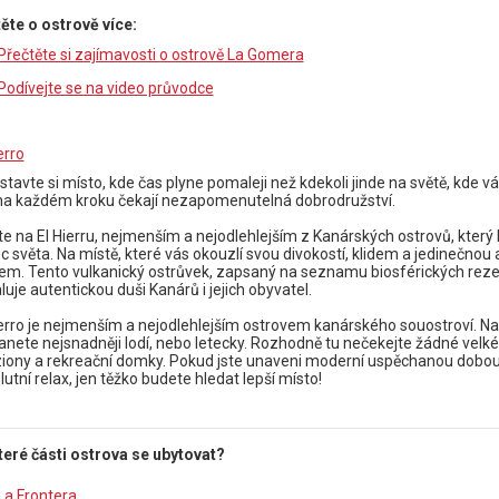
těte o ostrově více:
Přečtěte si zajímavosti o ostrově La Gomera
Podívejte se na video průvodce
erro
stavte si místo, kde čas plyne pomaleji než kdekoli jinde na světě, kde 
na každém kroku čekají nezapomenutelná dobrodružství.
jte na El Hierru, nejmenším a nejodlehlejším z Kanárských ostrovů, kter
c světa. Na místě, které vás okouzlí svou divokostí, klidem a jedine
em. Tento vulkanický ostrůvek, zapsaný na seznamu biosférických rezer
uje autentickou duši Kanárů i jejich obyvatel.
ierro je nejmenším a nejodlehlejším ostrovem kanárského souostroví. N
anete nejsnadněji lodí, nebo letecky. Rozhodně tu nečekejte žádné velké
iony a rekreační domky. Pokud jste unaveni moderní uspěchanou dobou, p
utní relax, jen těžko budete hledat lepší místo!
teré části ostrova se ubytovat?
La Frontera