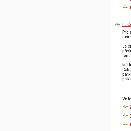
La 
Pro 
rušn
Je d
přib
tene
Místn
Čeká
park
písk
Ve k