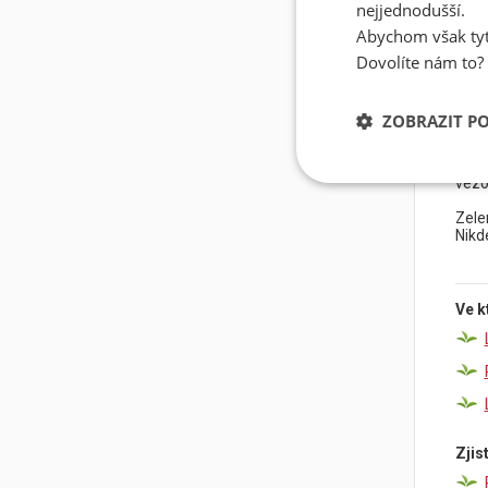
vyda
nejjednodušší.
jesk
Abychom však tyt
dobr
Dovolíte nám to?
ZOBRAZIT P
La P
La P
míst
vezo
Zele
Nikd
Ve k
Zjis