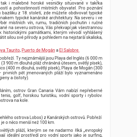
tak i malebné horské vesničky situované v takřka
ostí a pohostinností místních obyvatel. Pro poznání
baziliku z 18. století, zde můžete obdivovat typické
znakem typické kanárské architektury. Na severu i ve
běr místních vín, rumu, tradičních pochutin i ručně
vané na severu ostrova, Vás překvapí jak všestrannou
ak historickými památkami, kterým vévodí vyhlášený
 silou své přírody a pohledem na nejstarší skaliska,
aya Taurito
,
Puerto de Mogán
a
El Salobre.
pobřeží. Ty nejznámější jsou Playa del Inglés (6 000 m
(3 900 m dlouhá pláž chráněná útesem, světlý písek),
co (400 m dlouhá, světlý písek), Playa de Mogán (300
 – prvních pět jmenovaných pláží bylo vyznamenáno
ieny a čistoty).
láním, ostrov Gran Canaria Vám nabízí nepřeberné
is, golf, horskou turistiku, vodní sporty i rybolov.
strova na kole.
ilehlého ostrova Lobos) z Kanárských ostrovů. Pobřeží
, je o něco menší než 100 km.
větlých pláží, kterým se ne nadarmo říká „evropský
mají ideální prostředí pro vodní sporty jako je surfing,