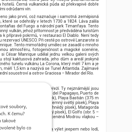
 hotelů. Černá vulkanická půda až překvapivě dobře
ími odrůdami vín.
leno jako první, což naznačuje i samotná zeměpisná
které se odehrály v letech 1730 a 1824. Láva zalila
a Montañas del Fuego a národní park Timanfaya. Tento
inný vulkán, jehož přítomnost je předváděna turistům
 přípravě pokrmů, v restauraci El Diablo. Není tedy
u rezervací UNESCO. Při cestě po ostrově Lanzarote si
Manrique. Tento mimořádný umělec se zasadil o mnoho
bnou atmosféru, fotogeničnost a magické scenérie,
 si César Manrique udělal jednu velkou galerii svých
ku stojí kaktusová zahrada, jeho dům a areál jeskyně
čného tunelu vulkánu La Corona, který měří 7 km a je
m, měří 1,5 km a nazývá se Tunel Atlantida. Zajímavé
ední souostroví a ostrov Graciosa – Mirador del Río.
ovrchu z celkem 269 km pobřeží. Ty nejznámější jsou
eres, Playa del Pozo, Playa del Papagayo, Puerto de
há, jemný světle hnědý písek), Playa Bastián (375 m
ya del Risco (845 m dlouhá, jemný světlý písek), Playa
atové soubory,
1 230 m dlouhá, jemný světle hnědý písek), Matagorda
Playa Dorada (300 m, světlý písek), El Golfo (obr. 5 –
ách. K čemu?
 jemný světle hnědý písek, oceněná Modrou vlajkou –
n takové
dovolené bylo co
ostrova? Můžete vyrazit na výlet jeepem nebo lodí,