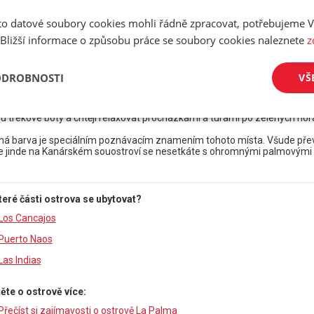
t se do jednoho z tematických parků nebo do zoo. Milovníci umění jistě
yních. Jistě si na své přijdou i sportovní rybáři, surfaři a potápěči, mů
o datové soubory cookies mohli řádně zpracovat, potřebujeme V
odružnou výpravu pod mořskou hladinu výletní ponorkou.
 Bližší informace o způsobu práce se soubory cookies naleznete
z
ODROBNOSTI
VŠ
alma
alma leží na severozápadě celého souostroví a je největší z malých Kaná
o s nejstrmějším terénem na světě. La Palmu tak logicky nevyhledávají milo
u trekové boty a chtějí relaxovat procházkami a túrami po zelených hor
ná barva je speciálním poznávacím znamením tohoto místa. Všude převaž
e jinde na Kanárském souostroví se nesetkáte s ohromnými palmovými r
teré části ostrova se ubytovat?
Los Cancajos
Puerto Naos
Las Indias
těte o ostrově více:
Přečíst si zajímavosti o ostrově La Palma