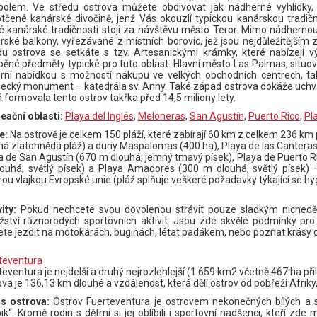
olem. Ve středu ostrova můžete obdivovat jak nádherné vyhlídky, 
tčené kanárské divočině, jenž Vás okouzlí typickou kanárskou tradičn
é kanárské tradičnosti stoji za návštěvu město Teror. Mimo nádhernou 
rské balkony, vyřezávané z místních borovic, jež jsou nejdůležitějším 
du ostrova se setkáte s tzv. Artesanickými krámky, které nabízejí vý
běné předměty typické pro tuto oblast. Hlavní město Las Palmas, situo
urní nabídkou s možností nákupu ve velkých obchodních centrech, t
ecký monument – katedrála sv. Anny. Také západ ostrova dokáže uchvátit
á formovala tento ostrov takřka před 14,5 miliony lety.
eační oblasti:
Playa del Inglés
,
Meloneras
,
San Agustín
,
Puerto Rico
,
Pl
e:
Na ostrově je celkem 150 pláží, které zabírají 60 km z celkem 236 km 
há zlatohnědá pláž) a duny Maspalomas (400 ha), Playa de las Canteras 
a de San Agustín (670 m dlouhá, jemný tmavý písek), Playa de Puerto Ri
ouhá, světlý písek) a Playa Amadores (300 m dlouhá, světlý písek)
ou vlajkou Evropské unie (pláž splňuje veškeré požadavky týkající se hyg
ity:
Pokud nechcete svou dovolenou strávit pouze sladkým nicnedě
ství různorodých sportovních aktivit. Jsou zde skvělé podmínky pro ten
te jezdit na motokárách, buginách, létat padákem, nebo poznat krásy o
teventura
teventura je nejdelší a druhý nejrozlehlejší (1 659 km2 včetně 467 ha př
ova je 136,13 km dlouhé a vzdálenost, která dělí ostrov od pobřeží Afriky
s ostrova:
Ostrov Fuerteventura je ostrovem nekonečných bílých a s
ik“. Kromě rodin s dětmi si jej oblíbili i sportovní nadšenci, kteří zde 