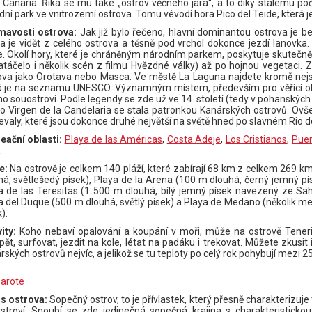
 Canaria. Říká se mu také „ostrov věčného jara“, a to díky stálému poča
dní park ve vnitrozemí ostrova. Tomu vévodí hora Pico del Teide, která 
mavosti ostrova:
Jak již bylo řečeno, hlavní dominantou ostrova je b
a je vidět z celého ostrova a těsně pod vrchol dokonce jezdí lanovka. 
. Okolí hory, které je chráněným národním parkem, poskytuje skutečně
atáčelo i několik scén z filmu Hvězdné války) až po hojnou vegetaci.
ova jako Orotava nebo Masca. Ve městě La Laguna najdete kromě nejstar
á je na seznamu UNESCO. Významným místem, především pro věřící obyv
ho souostroví. Podle legendy se zde už ve 14. století (tedy v pohanský
ko Virgen de la Candelaria se stala patronkou Kanárských ostrovů. O
evaly, které jsou dokonce druhé největší na světě hned po slavném Rio d
eační oblasti:
Playa de las Américas
,
Costa Adeje
,
Los Cristianos
,
Puer
.
e:
Na ostrově je celkem 140 pláží, které zabírají 68 km z celkem 269 km
há, světlešedý písek), Playa de la Arena (100 m dlouhá, černý jemný pí
a de las Teresitas (1 500 m dlouhá, bílý jemný písek navezený ze Sa
a del Duque (500 m dlouhá, světlý písek) a Playa de Medano (několik me
).
vity:
Koho nebaví opalování a koupání v moři, může na ostrově Tenerife 
pět, surfovat, jezdit na kole, létat na padáku i trekovat. Můžete zkusit
rských ostrovů nejvíc, a jelikož se tu teploty po celý rok pohybují mezi 2
arote
s ostrova:
Sopečný ostrov, to je přívlastek, který přesně charakterizuje
stroví. Snoubí se zde jedinečná sopečná krajina s charakteristick