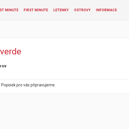
ST MINUTE
FIRST MINUTE
LETENKY
OSTROVY
INFORMACE
lverde
rov
:
Popisek pro vás připravujeme.