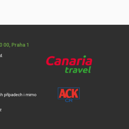
 00, Praha 1
d.
ch případech i mimo
z