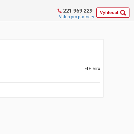
221 969 229
Vyhledat
Vstup pro partnery
El Hierro