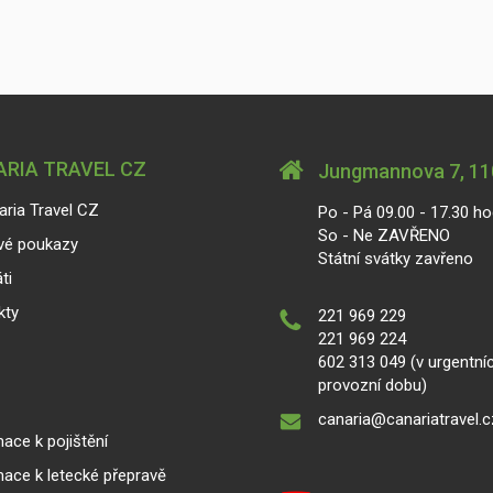
RIA TRAVEL CZ
Jungmannova 7, 110
aria Travel CZ
Po - Pá 09.00 - 17.30 ho
So - Ne ZAVŘENO
vé poukazy
Státní svátky zavřeno
ti
kty
221 969 229
221 969 224
602 313 049 (v urgentní
provozní dobu)
canaria@canariatravel.c
ace k pojištění
mace k letecké přepravě