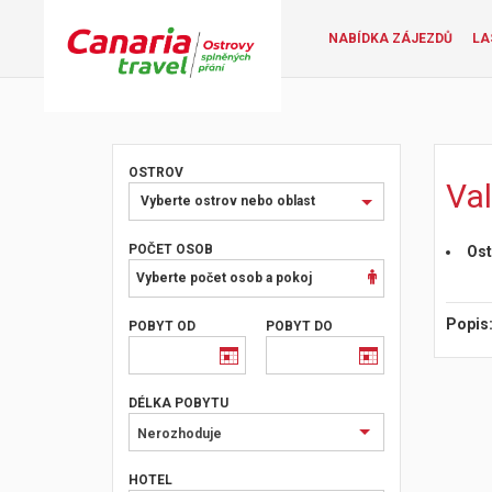
NABÍDKA ZÁJEZDŮ
LA
OSTROV
Va
Vyberte
Vyberte ostrov nebo oblast
ostrov
nebo
POČET OSOB
Ost
oblast
Vyberte počet osob a pokoj
Popis
POBYT OD
POBYT DO
DÉLKA POBYTU
Nerozhoduje
HOTEL