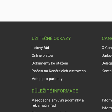
UŽITEČNÉ ODKAZY
CANA
Letový řád
O Can
Online platba
Dárko
Dokumenty ke stažení
Delegá
Počasí na Kanárských ostrovech
Konta
Vstup pro partnery
DŮLEŽITÉ INFORMACE
Všeobecné smluvní podmínky a
Inform
reklamační řád
Infor