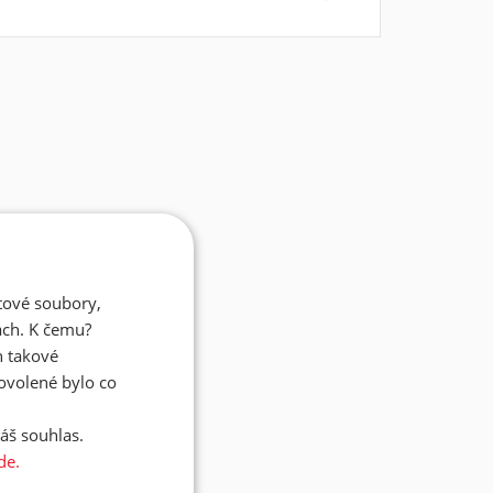
atové soubory,
ách. K čemu?
n takové
dovolené bylo co
áš souhlas.
de.