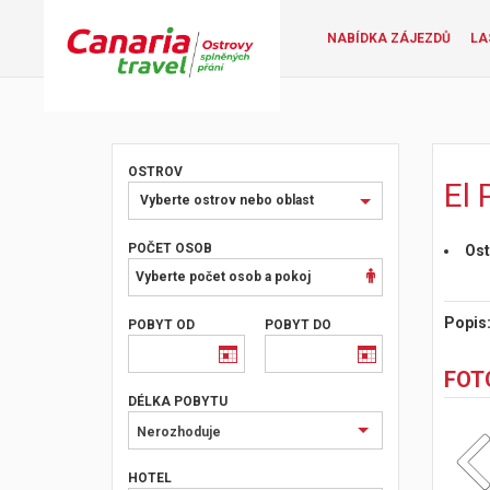
NABÍDKA ZÁJEZDŮ
LA
OSTROV
El 
Vyberte
Vyberte ostrov nebo oblast
ostrov
nebo
POČET OSOB
Ost
oblast
Vyberte počet osob a pokoj
Popis
POBYT OD
POBYT DO
FOT
DÉLKA POBYTU
Nerozhoduje
HOTEL