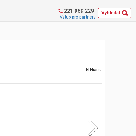
221 969 229
Vyhledat
Vstup pro partnery
El Hierro