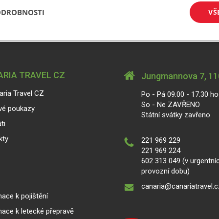
ODROBNOSTI
VŠ
RIA TRAVEL CZ
Jungmannova 7, 110
aria Travel CZ
Po - Pá 09.00 - 17.30 ho
So - Ne ZAVŘENO
vé poukazy
Státní svátky zavřeno
ti
kty
221 969 229
221 969 224
602 313 049 (v urgentní
provozní dobu)
canaria@canariatravel.c
ace k pojištění
mace k letecké přepravě