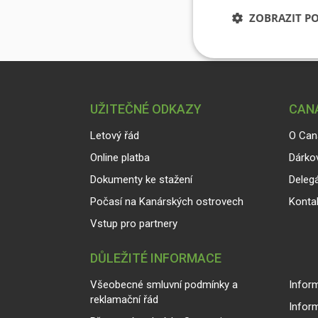
ZOBRAZIT P
UŽITEČNÉ ODKAZY
CANA
Letový řád
O Can
Online platba
Dárko
Dokumenty ke stažení
Delegá
Počasí na Kanárských ostrovech
Konta
Vstup pro partnery
DŮLEŽITÉ INFORMACE
Všeobecné smluvní podmínky a
Inform
reklamační řád
Infor