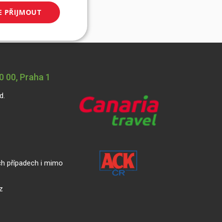
E PŘIJMOUT
 00, Praha 1
d.
ch případech i mimo
z