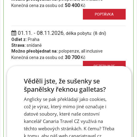
50 400
Konečná cena za osobu od:
Kč
POPTÁVKA
01.11. - 08.11.2026
, délka pobytu: (8 dní)
Odlet z:
Praha
Strava:
snídaně
Možno přeobjednat na:
polopenze, all inclusive
30 700
Konečná cena za osobu od:
Kč
REZERVACE
Věděli jste, že sušenky se
01.11. - 15.11.2026
, délka pobytu: (15 dní)
španělsky řeknou galletas?
Odlet z:
Praha
Strava:
snídaně
Anglicky se pak překládají jako cookies,
Možno přeobjednat na:
polopenze, all inclusive
což je výraz, který mimo jiné označuje i
48 900
Konečná cena za osobu od:
Kč
datové soubory, které naše cestovní
REZERVACE
kancelář Canaria Travel CZ využívá na
těchto webových stránkách. K čemu? Třeba
k tomu, aby náš web canariatravel.cz
02.11. - 09.11.2026