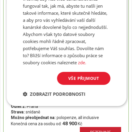
, délka pobytu: (8 dní)
fungoval tak, jak má, abyste tu našli jen
Odlet z:
Praha
Strava:
snídaně
takové informace, které skutečně hledáte,
Možno přeobjednat na:
polopenze, all inclusive
a aby pro vás vyhledávání vaší další
30 700
Konečná cena za osobu od:
Kč
kanárské dovolené bylo co nejjednodušší.
REZERVACE
Abychom však tyto datové soubory
cookies mohli řádně zpracovat,
potřebujeme Váš souhlas. Dovolíte nám
02.11. - 13.11.2026
, délka pobytu: (12 dní)
to? Bližší informace o způsobu práce se
Odlet z:
Praha
Strava:
soubory cookies naleznete
snídaně
zde.
Možno přeobjednat na:
polopenze, all inclusive
41 100
Konečná cena za osobu od:
Kč
VŠE PŘIJMOUT
REZERVACE
ZOBRAZIT PODROBNOSTI
02.11. - 16.11.2026
, délka pobytu: (15 dní)
Odlet z:
Praha
Strava:
snídaně
Možno přeobjednat na:
polopenze, all inclusive
48 900
Konečná cena za osobu od:
Kč