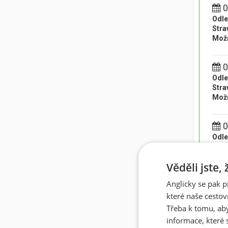
0
Odle
Stra
Možn
0
Odle
Stra
Možn
0
Odle
Stra
Možn
Věděli jste,
Anglicky se pak p
0
které naše cestov
Odle
Stra
Třeba k tomu, aby
Možn
informace, které 