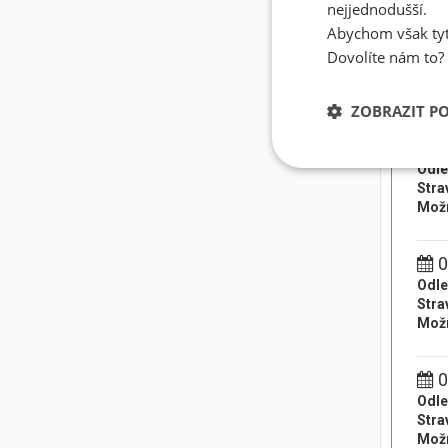
nejjednodušší.
0
Abychom však tyt
Odle
Dovolíte nám to?
Stra
Možn
ZOBRAZIT P
0
Odle
Stra
Možn
0
Odle
Stra
Možn
0
Odle
Stra
Možn