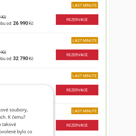
LAST MINUTE
 Kč
REZERVACE
26 990
obu od:
Kč
LAST MINUTE
 Kč
REZERVACE
32 790
obu od:
Kč
LAST MINUTE
 Kč
REZERVACE
40 890
obu od:
Kč
atové soubory,
LAST MINUTE
ách. K čemu?
 Kč
n takové
REZERVACE
26 990
obu od:
Kč
dovolené bylo co