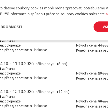
2.10. - 12.10.2026
o datové soubory cookies mohli řádně zpracovat, potřebujeme V
, délka pobytu: (11 dní)
t z:
Praha
 Bližší informace o způsobu práce se soubory cookies naleznete
z
va:
polopenze
Původní cena:
35 900
o přeobjednat na:
all inclusive
Konečná cena za os
ODROBNOSTI
VŠ
2.10. - 16.10.2026
, délka pobytu: (15 dní)
t z:
Praha
va:
polopenze
Původní cena:
44 800
o přeobjednat na:
all inclusive
Konečná cena za os
4.10. - 11.10.2026
, délka pobytu: (8 dní)
t z:
Praha
va:
polopenze
Původní cena:
29 500
o přeobjednat na:
all inclusive
Konečná cena za os
4.10. - 15.10.2026
, délka pobytu: (12 dní)
t z:
Praha
va:
polopenze
Původní cena:
38 200
o přeobjednat na:
all inclusive
Konečná cena za os