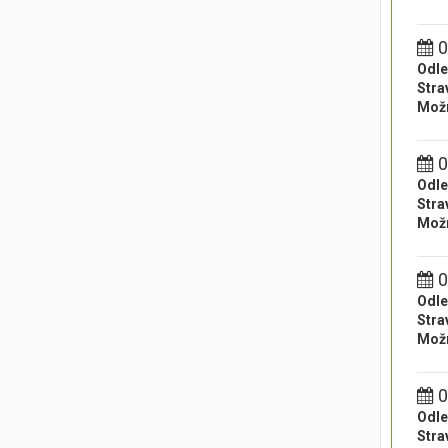
0
Odle
Stra
Možn
0
Odle
Stra
Možn
0
Odle
Stra
Možn
0
Odle
Stra