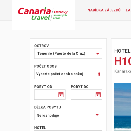
NABÍDKA ZÁJEZDŮ
LA
OSTROV
HOTEL
Vyberte
Tenerife (Puerto de la Cruz)
H1
ostrov
nebo
POČET OSOB
Kanárské 
oblast
Vyberte počet osob a pokoj
POBYT OD
POBYT DO
DÉLKA POBYTU
Nerozhoduje
HOTEL