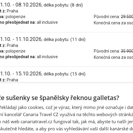
1.10. - 08.10.2026
, délka pobytu: (8 dní)
t z:
Praha
va:
polopenze
Původní cena:
29 500
o přeobjednat na:
all inclusive
Konečná cena za os
1.10. - 11.10.2026
, délka pobytu: (11 dní)
t z:
Praha
va:
polopenze
Původní cena:
35 900
o přeobjednat na:
all inclusive
Konečná cena za os
1.10. - 15.10.2026
, délka pobytu: (15 dní)
t z:
Praha
va:
polopenze
Původní cena:
44 800
o přeobjednat na:
all inclusive
Konečná cena za os
 že sušenky se španělsky řeknou galletas?
řekládají jako cookies, což je výraz, který mimo jiné označuje i d
2.10. - 09.10.2026
, délka pobytu: (8 dní)
ní kancelář Canaria Travel CZ využívá na těchto webových stránk
t z:
Praha
va:
polopenze
Původní cena:
29 500
 náš web canariatravel.cz fungoval tak, jak má, abyste tu našli je
o přeobjednat na:
all inclusive
Konečná cena za os
skutečně hledáte, a aby pro vás vyhledávání vaší další kanárské 