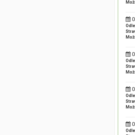
Možn
0
Odle
Stra
Možn
0
Odle
Stra
Možn
0
Odle
Stra
Možn
0
Odle