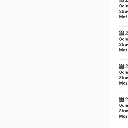
Odle
Stra
Možn
2
Odle
Stra
Možn
2
Odle
Stra
Možn
2
Odle
Stra
Možn