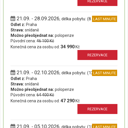
REZERVACE
21.09. - 28.09.2026
, délka pobytu: (8 dní)
LAST MINUTE
Odlet z:
Praha
Strava:
snídaně
Možno přeobjednat na:
polopenze
Původní cena:
46 100 Kč
34 990
Konečná cena za osobu od:
Kč
REZERVACE
21.09. - 02.10.2026
, délka pobytu: (12 dní)
LAST MINUTE
Odlet z:
Praha
Strava:
snídaně
Možno přeobjednat na:
polopenze
Původní cena:
64 400 Kč
47 290
Konečná cena za osobu od:
Kč
REZERVACE
21.09. - 05.10.2026
, délka pobytu: (15 dní)
LAST MINUTE