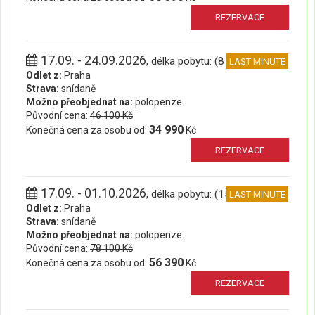
REZERVACE
17.09. - 24.09.2026
, délka pobytu: (8 dní)
LAST MINUTE
Odlet z:
Praha
Strava:
snídaně
Možno přeobjednat na:
polopenze
Původní cena:
46 100 Kč
34 990
Konečná cena za osobu od:
Kč
REZERVACE
17.09. - 01.10.2026
, délka pobytu: (15 dní)
LAST MINUTE
Odlet z:
Praha
Strava:
snídaně
Možno přeobjednat na:
polopenze
Původní cena:
78 100 Kč
56 390
Konečná cena za osobu od:
Kč
REZERVACE