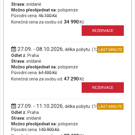
Strava:
snídaně
Možno přeobjednat na:
polopenze
Původní cena:
46 100 Kč
34 990
Konečná cena za osobu od:
Kč
REZERVACE
27.09. - 08.10.2026
, délka pobytu: (12 dní)
LAST MINUTE
Odlet z:
Praha
Strava:
snídaně
Možno přeobjednat na:
polopenze
Původní cena:
64 400 Kč
47 290
Konečná cena za osobu od:
Kč
REZERVACE
27.09. - 11.10.2026
, délka pobytu: (15 dní)
LAST MINUTE
Odlet z:
Praha
Strava:
snídaně
Možno přeobjednat na:
polopenze
Původní cena:
140 900 Kč