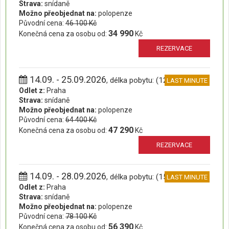
Strava:
snídaně
Možno přeobjednat na:
polopenze
Původní cena:
46 100 Kč
34 990
Konečná cena za osobu od:
Kč
REZERVACE
14.09. - 25.09.2026
, délka pobytu: (12 dní)
LAST MINUTE
Odlet z:
Praha
Strava:
snídaně
Možno přeobjednat na:
polopenze
Původní cena:
64 400 Kč
47 290
Konečná cena za osobu od:
Kč
REZERVACE
14.09. - 28.09.2026
, délka pobytu: (15 dní)
LAST MINUTE
Odlet z:
Praha
Strava:
snídaně
Možno přeobjednat na:
polopenze
Původní cena:
78 100 Kč
56 390
Konečná cena za osobu od:
Kč