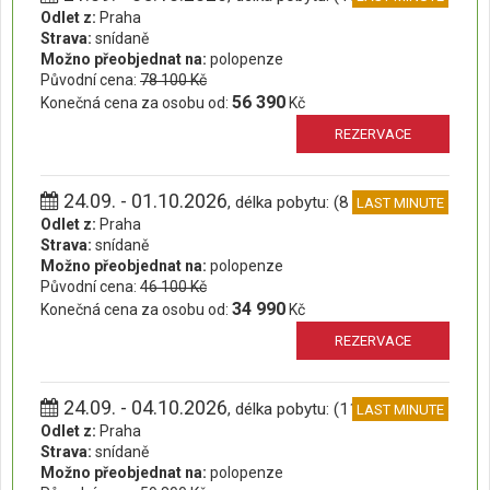
Odlet z:
Praha
Strava:
snídaně
Možno přeobjednat na:
polopenze
Původní cena:
78 100 Kč
56 390
Konečná cena za osobu od:
Kč
REZERVACE
24.09. - 01.10.2026
, délka pobytu: (8 dní)
LAST MINUTE
Odlet z:
Praha
Strava:
snídaně
Možno přeobjednat na:
polopenze
Původní cena:
46 100 Kč
34 990
Konečná cena za osobu od:
Kč
REZERVACE
24.09. - 04.10.2026
, délka pobytu: (11 dní)
LAST MINUTE
Odlet z:
Praha
Strava:
snídaně
Možno přeobjednat na:
polopenze