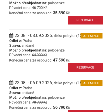
Možno přeobjednat na:
polopenze
Původní cena:
46 700 Kč
35 390
Konečná cena za osobu od:
Kč
REZERVACE
23.08. - 03.09.2026
, délka pobytu: (12 dní)
LAST MINUTE
Odlet z:
Praha
Strava:
snídaně
Možno přeobjednat na:
polopenze
Původní cena:
64 900 Kč
47 590
Konečná cena za osobu od:
Kč
REZERVACE
23.08. - 06.09.2026
, délka pobytu: (15 dní)
LAST MINUTE
Odlet z:
Praha
Strava:
snídaně
Možno přeobjednat na:
polopenze
Původní cena:
78 700 Kč
56 790
Konečná cena za osobu od:
Kč