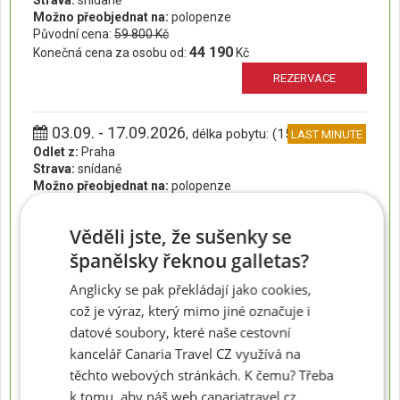
Strava:
snídaně
Možno přeobjednat na:
polopenze
Původní cena:
59 800 Kč
44 190
Konečná cena za osobu od:
Kč
REZERVACE
03.09. - 17.09.2026
, délka pobytu: (15 dní)
LAST MINUTE
Odlet z:
Praha
Strava:
snídaně
Možno přeobjednat na:
polopenze
Původní cena:
78 100 Kč
56 390
Konečná cena za osobu od:
Kč
Věděli jste, že sušenky se
REZERVACE
španělsky řeknou galletas?
Anglicky se pak překládají jako cookies,
04.09. - 11.09.2026
, délka pobytu: (8 dní)
LAST MINUTE
což je výraz, který mimo jiné označuje i
Odlet z:
Praha
datové soubory, které naše cestovní
Strava:
snídaně
kancelář Canaria Travel CZ využívá na
Možno přeobjednat na:
polopenze
Původní cena:
46 100 Kč
těchto webových stránkách. K čemu? Třeba
34 990
Konečná cena za osobu od:
Kč
k tomu, aby náš web canariatravel.cz