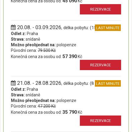
45 090
Konečná cena za osobu od:
Kč
REZERVACE
20.08. - 03.09.2026
, délka pobytu: (15 dní)
LAST MINUTE
Odlet z:
Praha
Strava:
snídaně
Možno přeobjednat na:
polopenze
Původní cena:
79 500 Kč
57 390
Konečná cena za osobu od:
Kč
REZERVACE
21.08. - 28.08.2026
, délka pobytu: (8 dní)
LAST MINUTE
Odlet z:
Praha
Strava:
snídaně
Možno přeobjednat na:
polopenze
Původní cena:
47 200 Kč
35 790
Konečná cena za osobu od:
Kč
REZERVACE