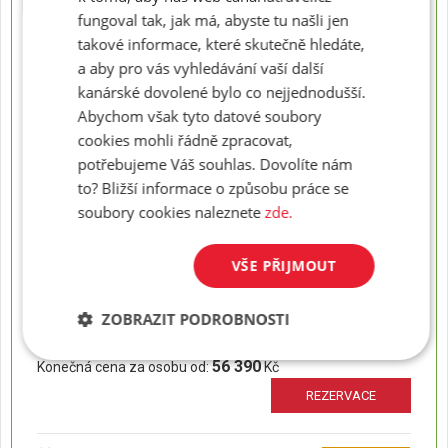
fungoval tak, jak má, abyste tu našli jen
REZERVACE
takové informace, které skutečně hledáte,
a aby pro vás vyhledávání vaší další
04.09. - 14.09.2026
, délka pobytu: (11 dní)
LAST MINUTE
kanárské dovolené bylo co nejjednodušší.
Odlet z:
Praha
Abychom však tyto datové soubory
Strava:
snídaně
Možno přeobjednat na:
cookies mohli řádně zpracovat,
polopenze
Původní cena:
59 800 Kč
potřebujeme Váš souhlas. Dovolíte nám
44 190
Konečná cena za osobu od:
Kč
to? Bližší informace o způsobu práce se
REZERVACE
soubory cookies naleznete
zde.
VŠE PŘIJMOUT
04.09. - 18.09.2026
, délka pobytu: (15 dní)
LAST MINUTE
Odlet z:
Praha
Strava:
snídaně
ZOBRAZIT PODROBNOSTI
Možno přeobjednat na:
polopenze
Původní cena:
78 100 Kč
56 390
Konečná cena za osobu od:
Kč
REZERVACE