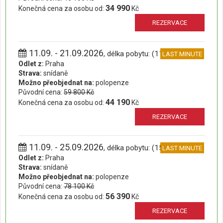
34 990
Konečná cena za osobu od:
Kč
REZERVACE
11.09. - 21.09.2026
, délka pobytu: (11 dní)
LAST MINUTE
Odlet z:
Praha
Strava:
snídaně
Možno přeobjednat na:
polopenze
Původní cena:
59 800 Kč
44 190
Konečná cena za osobu od:
Kč
REZERVACE
11.09. - 25.09.2026
, délka pobytu: (15 dní)
LAST MINUTE
Odlet z:
Praha
Strava:
snídaně
Možno přeobjednat na:
polopenze
Původní cena:
78 100 Kč
56 390
Konečná cena za osobu od:
Kč
REZERVACE