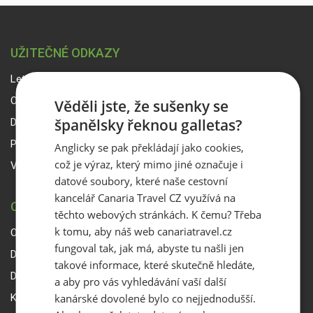
UŽITEČNÉ ODKAZY
Letový řád
Online platba
Věděli jste, že sušenky se
španělsky řeknou galletas?
Dokumenty ke stažení
Počasí na Kanárských ostrovech
Anglicky se pak překládají jako cookies,
což je výraz, který mimo jiné označuje i
Vstup pro partnery
datové soubory, které naše cestovní
kancelář Canaria Travel CZ využívá na
CANARIA TRAVEL CZ
těchto webových stránkách. K čemu? Třeba
k tomu, aby náš web canariatravel.cz
O Canaria Travel CZ
fungoval tak, jak má, abyste tu našli jen
Dárkové poukazy
takové informace, které skutečně hledáte,
Delegáti
a aby pro vás vyhledávání vaší další
kanárské dovolené bylo co nejjednodušší.
Kontakty