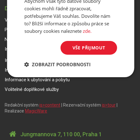
Abychom však tyto datové soubory
DŮLEŽITÉ INFORMACE
cookies mohli řádně zpracovat,
potřebujeme Váš souhlas. Dovolíte nám
Všeobecné smluvní podmínky a reklamační řád
to? Bližší informace o způsobu práce se
Přepravní podmínky Smartwings
soubory cookies naleznete
zde.
Nastavení a ochrana soukromí
VŠE PŘIJMOUT
Informace k rezervaci zájezdu
Informace k pojištění
ZOBRAZIT PODROBNOSTI
Informace k letecké přepravě
Informace k ubytování a pobytu
Volitelné doplňkové služby
Redakční systém
is>content
| Rezervační systém
is>tour
|
Realizace
MagicWare
Jungmannova 7, 110 00, Praha 1