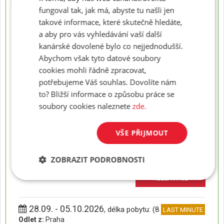
fungoval tak, jak má, abyste tu našli jen
27.09. - 08.10.2026
, délka pobytu: (12 dní)
takové informace, které skutečně hledáte,
LAST MINUTE
Odlet z:
Praha
a aby pro vás vyhledávání vaší další
Strava:
bez stravování
kanárské dovolené bylo co nejjednodušší.
Možno přeobjednat na:
Abychom však tyto datové soubory
Původní cena:
25 900 Kč
24 390
cookies mohli řádně zpracovat,
Konečná cena za osobu od:
Kč
potřebujeme Váš souhlas. Dovolíte nám
REZERVACE
to? Bližší informace o způsobu práce se
soubory cookies naleznete
zde.
27.09. - 11.10.2026
, délka pobytu: (15 dní)
LAST MINUTE
Odlet z:
Praha
VŠE PŘIJMOUT
Strava:
bez stravování
Možno přeobjednat na:
Původní cena:
28 800 Kč
ZOBRAZIT PODROBNOSTI
26 990
Konečná cena za osobu od:
Kč
REZERVACE
28.09. - 05.10.2026
, délka pobytu: (8 dní)
LAST MINUTE
Odlet z:
Praha