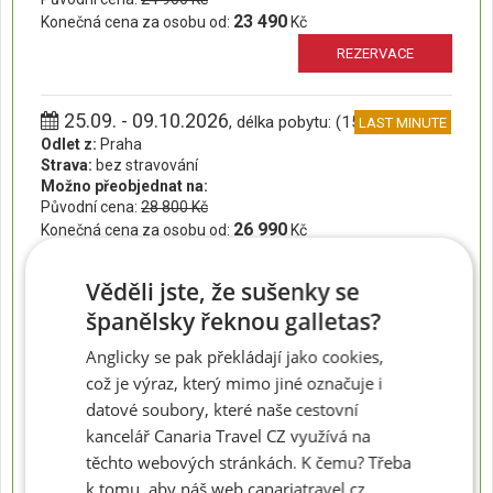
23 490
Konečná cena za osobu od:
Kč
REZERVACE
25.09. - 09.10.2026
, délka pobytu: (15 dní)
LAST MINUTE
Odlet z:
Praha
Strava:
bez stravování
Možno přeobjednat na:
Původní cena:
28 800 Kč
26 990
Konečná cena za osobu od:
Kč
REZERVACE
Věděli jste, že sušenky se
španělsky řeknou galletas?
27.09. - 04.10.2026
, délka pobytu: (8 dní)
LAST MINUTE
Odlet z:
Praha
Anglicky se pak překládají jako cookies,
Strava:
bez stravování
což je výraz, který mimo jiné označuje i
Možno přeobjednat na:
datové soubory, které naše cestovní
Původní cena:
21 900 Kč
kancelář Canaria Travel CZ využívá na
20 890
Konečná cena za osobu od:
Kč
těchto webových stránkách. K čemu? Třeba
REZERVACE
k tomu, aby náš web canariatravel.cz