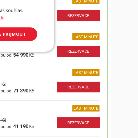
LAST MINUTE
áš souhlas.
 Kč
REZERVACE
de.
41 190
obu od:
Kč
E PŘIJMOUT
LAST MINUTE
 Kč
REZERVACE
54 990
obu od:
Kč
LAST MINUTE
 Kč
REZERVACE
71 390
obu od:
Kč
LAST MINUTE
 Kč
REZERVACE
41 190
obu od:
Kč