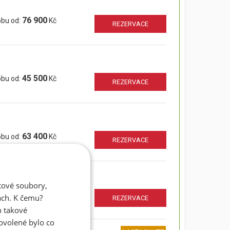
76 900
obu od:
Kč
REZERVACE
45 500
obu od:
Kč
REZERVACE
63 400
obu od:
Kč
REZERVACE
atové soubory,
76 900
obu od:
Kč
ách. K čemu?
REZERVACE
n takové
dovolené bylo co