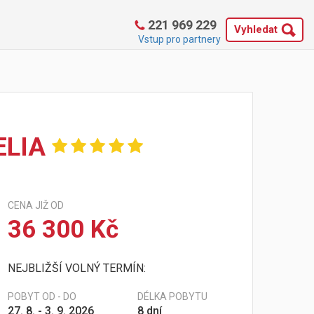
221 969 229
Vyhledat
Vstup pro partnery
ELIA
CENA JIŽ OD
36 300 Kč
NEJBLIŽŠÍ VOLNÝ TERMÍN:
POBYT OD - DO
DÉLKA POBYTU
27. 8. - 3. 9. 2026
8 dní