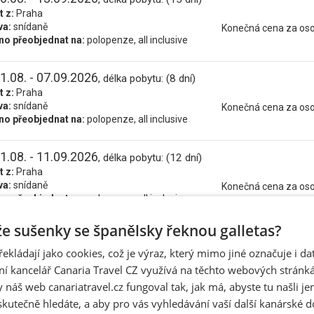
t z:
Praha
va:
snídaně
Konečná cena za os
o přeobjednat na:
polopenze, all inclusive
1.08. - 07.09.2026
, délka pobytu: (8 dní)
t z:
Praha
va:
snídaně
Konečná cena za os
o přeobjednat na:
polopenze, all inclusive
1.08. - 11.09.2026
, délka pobytu: (12 dní)
t z:
Praha
va:
snídaně
Konečná cena za os
o přeobjednat na:
polopenze, all inclusive
 že sušenky se španělsky řeknou galletas?
1.08. - 14.09.2026
, délka pobytu: (15 dní)
t z:
Praha
řekládají jako cookies, což je výraz, který mimo jiné označuje i d
va:
snídaně
Konečná cena za os
ní kancelář Canaria Travel CZ využívá na těchto webových stránk
o přeobjednat na:
polopenze, all inclusive
 náš web canariatravel.cz fungoval tak, jak má, abyste tu našli je
skutečně hledáte, a aby pro vás vyhledávání vaší další kanárské 