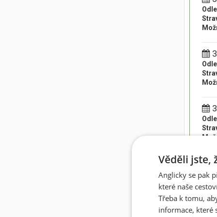
Odle
Stra
Možn
3
Odle
Stra
Možn
3
Odle
Stra
Možn
Věděli jste,
3
Odle
Anglicky se pak p
Stra
které naše cestov
Možn
Třeba k tomu, aby
informace, které 