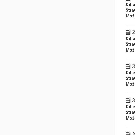
Odle
Stra
Možn
2
Odle
Stra
Možn
3
Odle
Stra
Možn
3
Odle
Stra
Možn
3