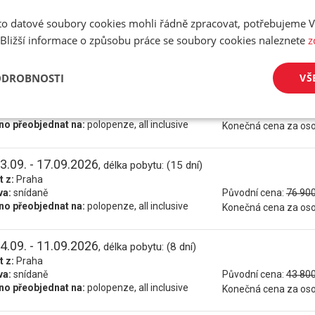
3.09. - 10.09.2026
, délka pobytu: (8 dní)
t z:
Praha
o datové soubory cookies mohli řádně zpracovat, potřebujeme V
va:
snídaně
Původní cena:
43 800
 Bližší informace o způsobu práce se soubory cookies naleznete
z
o přeobjednat na:
polopenze, all inclusive
Konečná cena za os
ODROBNOSTI
VŠ
3.09. - 13.09.2026
, délka pobytu: (11 dní)
t z:
Praha
va:
snídaně
Původní cena:
58 900
o přeobjednat na:
polopenze, all inclusive
Konečná cena za os
3.09. - 17.09.2026
, délka pobytu: (15 dní)
t z:
Praha
va:
snídaně
Původní cena:
76 900
o přeobjednat na:
polopenze, all inclusive
Konečná cena za os
4.09. - 11.09.2026
, délka pobytu: (8 dní)
t z:
Praha
va:
snídaně
Původní cena:
43 800
o přeobjednat na:
polopenze, all inclusive
Konečná cena za os