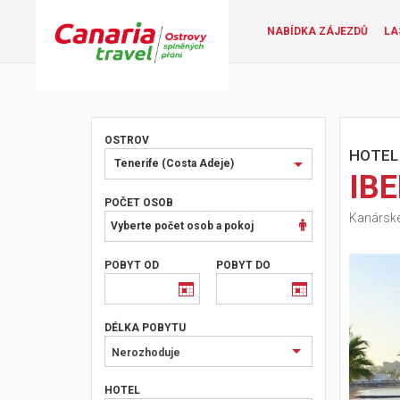
NABÍDKA ZÁJEZDŮ
LA
OSTROV
HOTEL
Vyberte
Tenerife (Costa Adeje)
IB
ostrov
nebo
POČET OSOB
Kanárské 
oblast
Vyberte počet osob a pokoj
POBYT OD
POBYT DO
DÉLKA POBYTU
Nerozhoduje
HOTEL