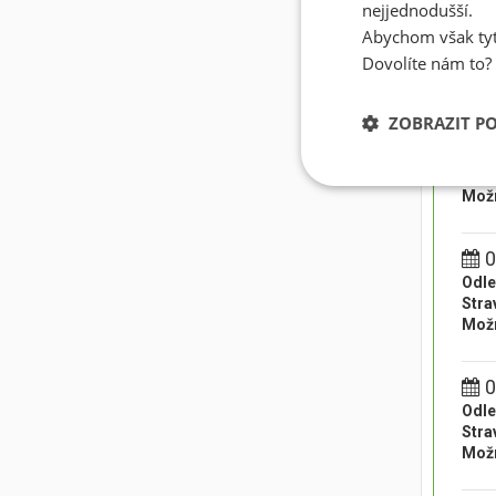
0
nejjednodušší.
Odle
Abychom však tyt
Stra
Dovolíte nám to?
Možn
ZOBRAZIT P
0
Odle
Stra
Možn
0
Odle
Stra
Možn
0
Odle
Stra
Možn