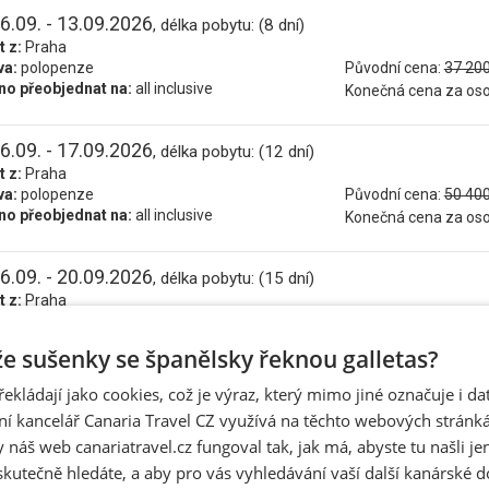
6.09. - 13.09.2026
, délka pobytu: (8 dní)
t z:
Praha
va:
polopenze
Původní cena:
37 200
o přeobjednat na:
all inclusive
Konečná cena za os
6.09. - 17.09.2026
, délka pobytu: (12 dní)
t z:
Praha
va:
polopenze
Původní cena:
50 400
o přeobjednat na:
all inclusive
Konečná cena za os
6.09. - 20.09.2026
, délka pobytu: (15 dní)
t z:
Praha
va:
polopenze
Původní cena:
60 300
o přeobjednat na:
all inclusive
Konečná cena za os
 že sušenky se španělsky řeknou galletas?
řekládají jako cookies, což je výraz, který mimo jiné označuje i d
7.09. - 14.09.2026
, délka pobytu: (8 dní)
ní kancelář Canaria Travel CZ využívá na těchto webových stránk
t z:
Praha
 náš web canariatravel.cz fungoval tak, jak má, abyste tu našli je
va:
polopenze
Původní cena:
37 200
o přeobjednat na:
all inclusive
skutečně hledáte, a aby pro vás vyhledávání vaší další kanárské 
Konečná cena za os