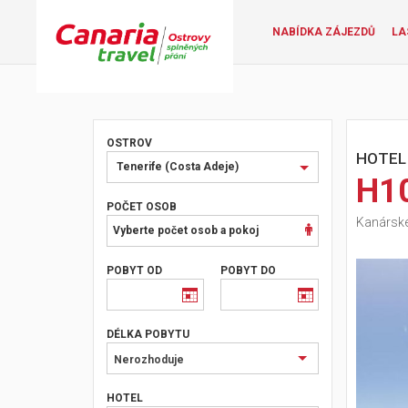
NABÍDKA ZÁJEZDŮ
LA
OSTROV
HOTEL
Vyberte
Tenerife (Costa Adeje)
H1
ostrov
nebo
POČET OSOB
Kanárské 
oblast
Vyberte počet osob a pokoj
POBYT OD
POBYT DO
DÉLKA POBYTU
Nerozhoduje
HOTEL