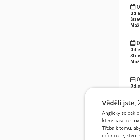
0
Odle
Stra
Možn
0
Odle
Stra
Možn
0
Odle
Stra
Možn
Věděli jste,
Anglicky se pak p
0
které naše cestov
Odle
Třeba k tomu, aby
Stra
Možn
informace, které 