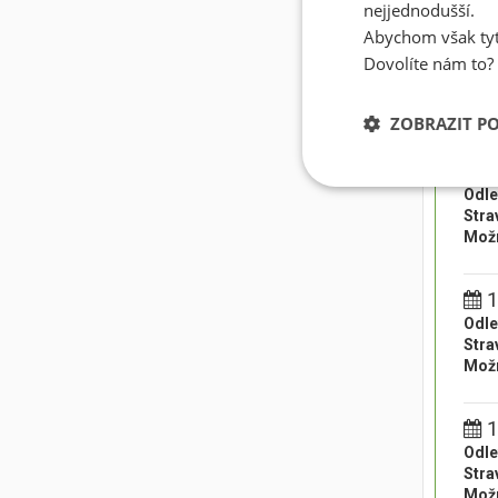
nejjednodušší.
Abychom však tyt
0
Dovolíte nám to?
Odle
Stra
Možn
ZOBRAZIT P
0
Odle
Stra
Možn
1
Odle
Stra
Možn
1
Odle
Stra
Možn