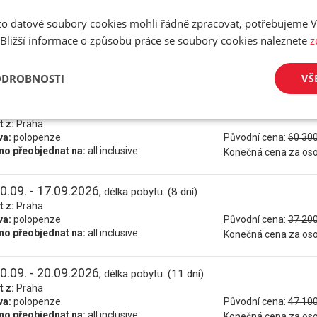
o datové soubory cookies mohli řádně zpracovat, potřebujeme V
7.09. - 18.09.2026
, délka pobytu: (12 dní)
 Bližší informace o způsobu práce se soubory cookies naleznete
z
t z:
Praha
va:
polopenze
Původní cena:
50 400
o přeobjednat na:
all inclusive
Konečná cena za os
ODROBNOSTI
VŠ
7.09. - 21.09.2026
, délka pobytu: (15 dní)
t z:
Praha
va:
polopenze
Původní cena:
60 300
o přeobjednat na:
all inclusive
Konečná cena za os
0.09. - 17.09.2026
, délka pobytu: (8 dní)
t z:
Praha
va:
polopenze
Původní cena:
37 200
o přeobjednat na:
all inclusive
Konečná cena za os
0.09. - 20.09.2026
, délka pobytu: (11 dní)
t z:
Praha
va:
polopenze
Původní cena:
47 100
o přeobjednat na:
all inclusive
Konečná cena za os