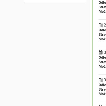
Odle
Stra
Možn
2
Odle
Stra
Možn
0
Odle
Stra
Možn
0
Odle
Stra
Možn