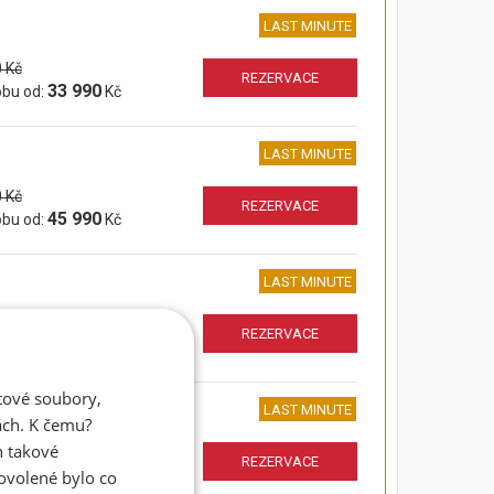
LAST MINUTE
 Kč
REZERVACE
33 990
obu od:
Kč
LAST MINUTE
 Kč
REZERVACE
45 990
obu od:
Kč
LAST MINUTE
 Kč
REZERVACE
54 990
obu od:
Kč
atové soubory,
LAST MINUTE
ách. K čemu?
n takové
 Kč
REZERVACE
33 990
dovolené bylo co
obu od:
Kč