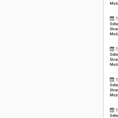
Možn
1
Odle
Stra
Možn
1
Odle
Stra
Možn
1
Odle
Stra
Možn
1
Odle