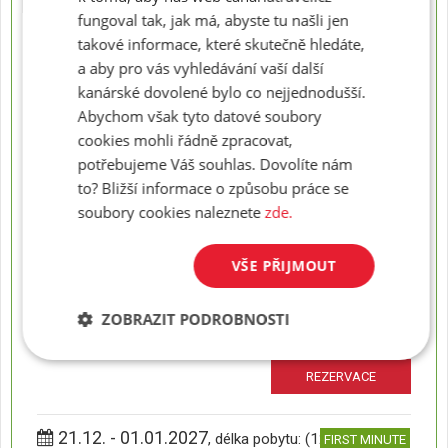
fungoval tak, jak má, abyste tu našli jen
takové informace, které skutečně hledáte,
20.12. - 27.12.2026
, délka pobytu: (8 dní)
FIRST MINUTE
a aby pro vás vyhledávání vaší další
Odlet z:
Praha
kanárské dovolené bylo co nejjednodušší.
Strava:
polopenze
Abychom však tyto datové soubory
Možno přeobjednat na:
plná penze, all inclusive
Původní cena:
cookies mohli řádně zpracovat,
50 500 Kč
45 300
Konečná cena za osobu od:
Kč
potřebujeme Váš souhlas. Dovolíte nám
to? Bližší informace o způsobu práce se
REZERVACE
soubory cookies naleznete
zde.
21.12. - 28.12.2026
, délka pobytu: (8 dní)
FIRST MINUTE
VŠE PŘIJMOUT
Odlet z:
Praha
Strava:
polopenze
Možno přeobjednat na:
plná penze, all inclusive
ZOBRAZIT PODROBNOSTI
Původní cena:
52 800 Kč
47 400
Konečná cena za osobu od:
Kč
REZERVACE
21.12. - 01.01.2027
, délka pobytu: (12 dní)
FIRST MINUTE