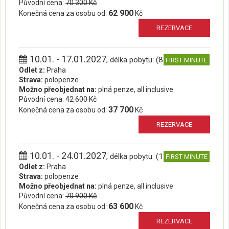
Původní cena:
70 300 Kč
62 900
Konečná cena za osobu od:
Kč
REZERVACE
10.01. - 17.01.2027
, délka pobytu: (8 dní)
FIRST MINUTE
Odlet z:
Praha
Strava:
polopenze
Možno přeobjednat na:
plná penze, all inclusive
Původní cena:
42 600 Kč
37 700
Konečná cena za osobu od:
Kč
REZERVACE
10.01. - 24.01.2027
, délka pobytu: (15 dní)
FIRST MINUTE
Odlet z:
Praha
Strava:
polopenze
Možno přeobjednat na:
plná penze, all inclusive
Původní cena:
70 900 Kč
63 600
Konečná cena za osobu od:
Kč
REZERVACE