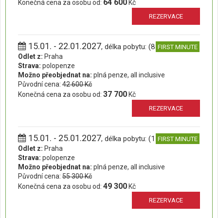
64 600
Konečná cena za osobu od:
Kč
REZERVACE
15.01. - 22.01.2027
, délka pobytu: (8 dní)
FIRST MINUTE
Odlet z:
Praha
Strava:
polopenze
Možno přeobjednat na:
plná penze, all inclusive
Původní cena:
42 600 Kč
37 700
Konečná cena za osobu od:
Kč
REZERVACE
15.01. - 25.01.2027
, délka pobytu: (11 dní)
FIRST MINUTE
Odlet z:
Praha
Strava:
polopenze
Možno přeobjednat na:
plná penze, all inclusive
Původní cena:
55 300 Kč
49 300
Konečná cena za osobu od:
Kč
REZERVACE