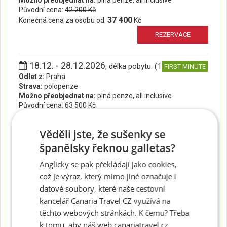
Možno přeobjednat na:
plná penze, all inclusive
Původní cena:
42 200 Kč
37 400
Konečná cena za osobu od:
Kč
REZERVACE
18.12. - 28.12.2026
, délka pobytu: (11 dní)
FIRST MINUTE
Odlet z:
Praha
Strava:
polopenze
Možno přeobjednat na:
plná penze, all inclusive
Původní cena:
63 500 Kč
57 100
Konečná cena za osobu od:
Kč
REZERVACE
Věděli jste, že sušenky se
španělsky řeknou galletas?
18.12. - 01.01.2027
, délka pobytu: (15 dní)
FIRST MINUTE
Anglicky se pak překládají jako cookies,
Odlet z:
Praha
což je výraz, který mimo jiné označuje i
Strava:
polopenze
datové soubory, které naše cestovní
Možno přeobjednat na:
plná penze, all inclusive
kancelář Canaria Travel CZ využívá na
Původní cena:
91 100 Kč
82 700
Konečná cena za osobu od:
těchto webových stránkách. K čemu? Třeba
Kč
k tomu, aby náš web canariatravel.cz
REZERVACE