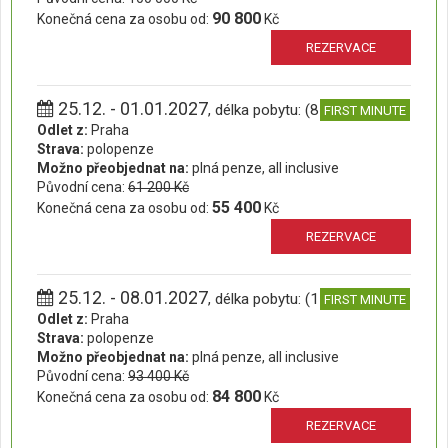
90 800
Konečná cena za osobu od:
Kč
REZERVACE
25.12. - 01.01.2027
, délka pobytu: (8 dní)
FIRST MINUTE
Odlet z:
Praha
Strava:
polopenze
Možno přeobjednat na:
plná penze, all inclusive
Původní cena:
61 200 Kč
55 400
Konečná cena za osobu od:
Kč
REZERVACE
25.12. - 08.01.2027
, délka pobytu: (15 dní)
FIRST MINUTE
Odlet z:
Praha
Strava:
polopenze
Možno přeobjednat na:
plná penze, all inclusive
Původní cena:
93 400 Kč
84 800
Konečná cena za osobu od:
Kč
REZERVACE