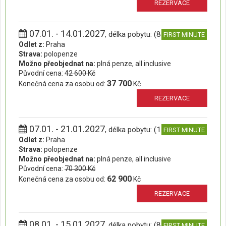
REZERVACE
07.01. - 14.01.2027
, délka pobytu: (8 dní)
FIRST MINUTE
Odlet z:
Praha
Strava:
polopenze
Možno přeobjednat na:
plná penze, all inclusive
Původní cena:
42 600 Kč
37 700
Konečná cena za osobu od:
Kč
REZERVACE
07.01. - 21.01.2027
, délka pobytu: (15 dní)
FIRST MINUTE
Odlet z:
Praha
Strava:
polopenze
Možno přeobjednat na:
plná penze, all inclusive
Původní cena:
70 300 Kč
62 900
Konečná cena za osobu od:
Kč
REZERVACE
08.01. - 15.01.2027
, délka pobytu: (8 dní)
FIRST MINUTE