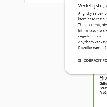
Odle
Věděli jste,
Stra
Možn
Anglicky se pak p
které naše cestov
1
Třeba k tomu, aby
Odle
informace, které 
Stra
nejjednodušší.
Možn
Abychom však tyt
Dovolíte nám to?
1
Odle
ZOBRAZIT P
Stra
Možn
2
Odle
Stra
Možn