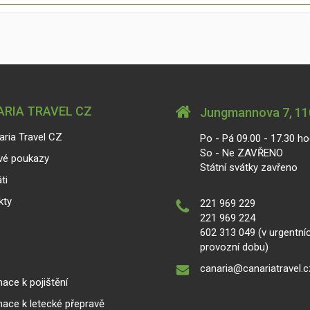
RIA TRAVEL CZ
Jungmannova 7, 110
aria Travel CZ
Po - Pá 09.00 - 17.30 ho
So - Ne ZAVŘENO
vé poukazy
Státní svátky zavřeno
ti
kty
221 969 229
221 969 224
602 313 049 (v urgentní
provozní dobu)
canaria@canariatravel.c
ace k pojištění
mace k letecké přepravě