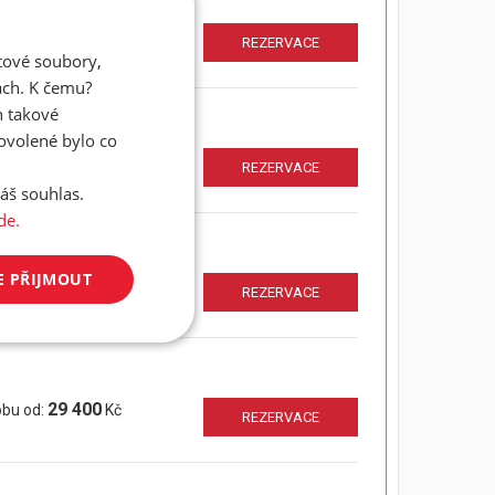
25 900
obu od:
Kč
REZERVACE
atové soubory,
ách. K čemu?
n takové
dovolené bylo co
29 400
obu od:
Kč
REZERVACE
áš souhlas.
de.
E PŘIJMOUT
44 700
obu od:
Kč
REZERVACE
29 400
obu od:
Kč
REZERVACE