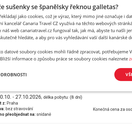
t z:
Praha
 že sušenky se španělsky řeknou galletas?
va:
bez stravování
Konečná cena za os
o přeobjednat na:
snídaně
řekládají jako cookies, což je výraz, který mimo jiné označuje i d
ní kancelář Canaria Travel CZ využívá na těchto webových stránk
3.10. - 20.10.2026
 náš web canariatravel.cz fungoval tak, jak má, abyste tu našli je
, délka pobytu: (8 dní)
t z:
Praha
skutečně hledáte, a aby pro vás vyhledávání vaší další kanárské 
va:
bez stravování
Konečná cena za os
o přeobjednat na:
snídaně
o datové soubory cookies mohli řádně zpracovat, potřebujeme V
 Bližší informace o způsobu práce se soubory cookies naleznete
z
3.10. - 27.10.2026
, délka pobytu: (15 dní)
t z:
Praha
ODROBNOSTI
VŠ
va:
bez stravování
Konečná cena za os
o přeobjednat na:
snídaně
0.10. - 27.10.2026
, délka pobytu: (8 dní)
t z:
Praha
va:
bez stravování
Konečná cena za os
o přeobjednat na:
snídaně