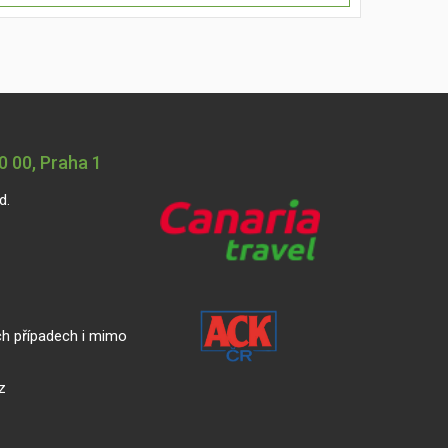
 00, Praha 1
d.
ch případech i mimo
z