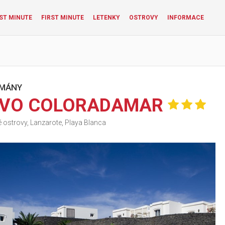
ST MINUTE
FIRST MINUTE
LETENKY
OSTROVY
INFORMACE
MÁNY
VVO COLORADAMAR
 ostrovy, Lanzarote, Playa Blanca