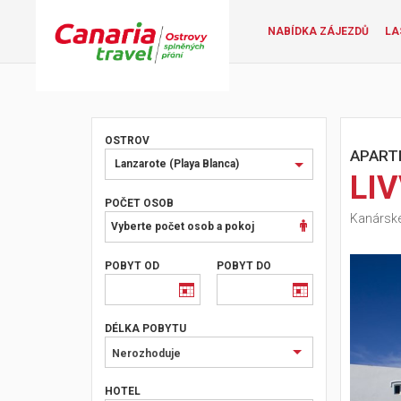
NABÍDKA ZÁJEZDŮ
LA
OSTROV
APART
Vyberte
Lanzarote (Playa Blanca)
LI
ostrov
nebo
POČET OSOB
Kanárské
oblast
Vyberte počet osob a pokoj
POBYT OD
POBYT DO
DÉLKA POBYTU
Nerozhoduje
HOTEL