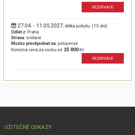
REZERVACE
27.04. - 11.05.2027
, délka pobytu: (15 dní)
Odlet z:
Praha
Strava:
snídaně
Možno přeobjednat na:
polopenze
25 800
Konečná cena za osobu od:
Kč
REZERVACE
UŽITEČNÉ ODKAZY