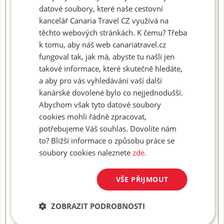
Odlet z:
Praha
datové soubory, které naše cestovní
Strava:
snídaně
kancelář Canaria Travel CZ využívá na
Možno přeobjednat na:
polopenze
těchto webových stránkách. K čemu? Třeba
23 800
Konečná cena za osobu od:
Kč
k tomu, aby náš web canariatravel.cz
REZERVACE
fungoval tak, jak má, abyste tu našli jen
takové informace, které skutečně hledáte,
23.02. - 09.03.2027
a aby pro vás vyhledávání vaší další
, délka pobytu: (15 dní)
Odlet z:
Praha
kanárské dovolené bylo co nejjednodušší.
Strava:
snídaně
Abychom však tyto datové soubory
Možno přeobjednat na:
polopenze
cookies mohli řádně zpracovat,
33 900
Konečná cena za osobu od:
Kč
potřebujeme Váš souhlas. Dovolíte nám
REZERVACE
to? Bližší informace o způsobu práce se
soubory cookies naleznete
zde.
02.03. - 09.03.2027
, délka pobytu: (8 dní)
Odlet z:
Praha
VŠE PŘIJMOUT
Strava:
snídaně
Možno přeobjednat na:
polopenze
23 800
ZOBRAZIT PODROBNOSTI
Konečná cena za osobu od:
Kč
REZERVACE