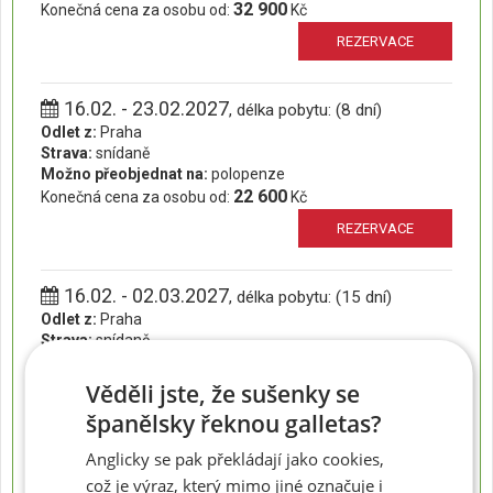
32 900
Konečná cena za osobu od:
Kč
REZERVACE
16.02. - 23.02.2027
, délka pobytu: (8 dní)
Odlet z:
Praha
Strava:
snídaně
Možno přeobjednat na:
polopenze
22 600
Konečná cena za osobu od:
Kč
REZERVACE
16.02. - 02.03.2027
, délka pobytu: (15 dní)
Odlet z:
Praha
Strava:
snídaně
Možno přeobjednat na:
polopenze
32 900
Konečná cena za osobu od:
Kč
Věděli jste, že sušenky se
REZERVACE
španělsky řeknou galletas?
Anglicky se pak překládají jako cookies,
23.02. - 02.03.2027
což je výraz, který mimo jiné označuje i
, délka pobytu: (8 dní)