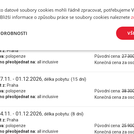
0.11. - 24.11.2026
o datové soubory cookies mohli řádně zpracovat, potřebujeme V
, délka pobytu: (15 dní)
t z:
Praha
 Bližší informace o způsobu práce se soubory cookies naleznete
z
va:
polopenze
Původní cena:
40 000
o přeobjednat na:
all inclusive
Konečná cena za os
ODROBNOSTI
VŠ
7.11. - 24.11.2026
, délka pobytu: (8 dní)
t z:
Praha
va:
polopenze
Původní cena:
27 300
o přeobjednat na:
all inclusive
Konečná cena za os
7.11. - 01.12.2026
, délka pobytu: (15 dní)
t z:
Praha
va:
polopenze
Původní cena:
38 300
o přeobjednat na:
all inclusive
Konečná cena za os
4.11. - 01.12.2026
, délka pobytu: (8 dní)
t z:
Praha
va:
polopenze
Původní cena:
25 900
o přeobjednat na:
all inclusive
Konečná cena za os