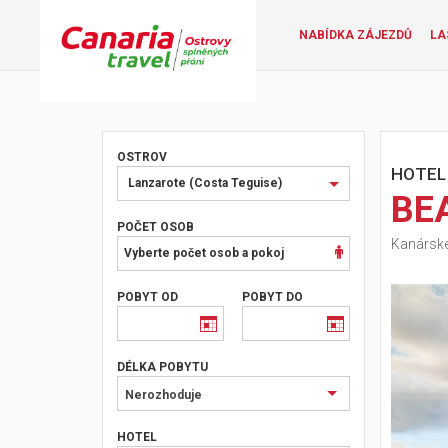
NABÍDKA ZÁJEZDŮ
LA
OSTROV
HOTEL
Vyberte
Lanzarote (Costa Teguise)
BE
ostrov
nebo
POČET OSOB
Kanárské
oblast
Vyberte počet osob a pokoj
POBYT OD
POBYT DO
DÉLKA POBYTU
Nerozhoduje
HOTEL