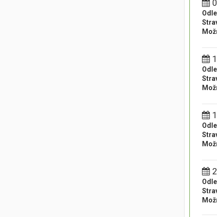
0
Odle
Stra
Možn
1
Odle
Stra
Možn
1
Odle
Stra
Možn
2
Odle
Stra
Možn