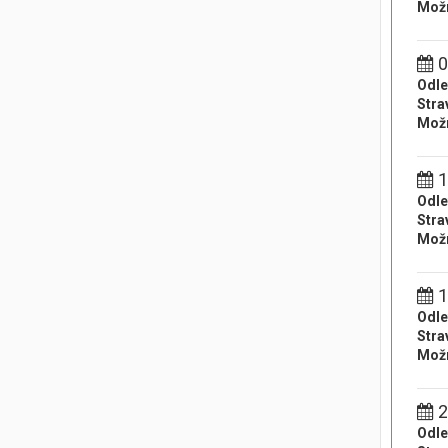
Možn
0
Odle
Stra
Možn
1
Odle
Stra
Možn
1
Odle
Stra
Možn
2
Odle