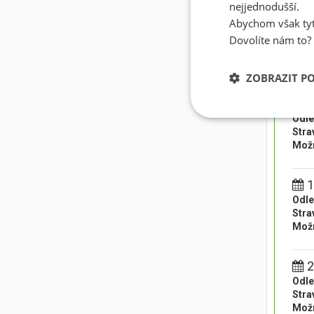
nejjednodušší.
1
Abychom však tyt
Odle
Dovolíte nám to?
Stra
Možn
ZOBRAZIT P
1
Odle
Stra
Možn
1
Odle
Stra
Možn
2
Odle
Stra
Možn