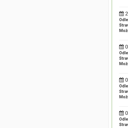
2
Odle
Stra
Možn
0
Odle
Stra
Možn
0
Odle
Stra
Možn
0
Odle
Stra