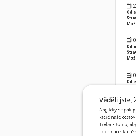
2
Odle
Stra
Možn
0
Odle
Stra
Možn
0
Odle
Stra
Možn
Věděli jste,
Anglicky se pak p
1
které naše cestov
Odle
Stra
Třeba k tomu, aby
Možn
informace, které 