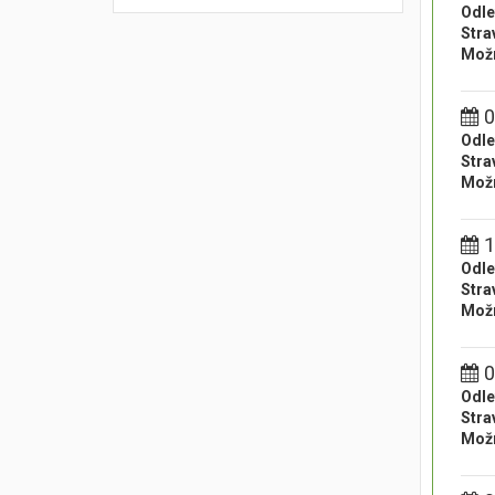
Odle
Stra
Možn
0
Odle
Stra
Možn
1
Odle
Stra
Možn
0
Odle
Stra
Možn