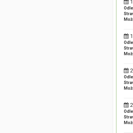
1
Odle
Stra
Možn
1
Odle
Stra
Možn
2
Odle
Stra
Možn
2
Odle
Stra
Možn