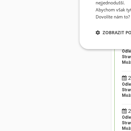
nejjednodušší.
Abychom však tyt
1
Dovolíte nám to?
Odle
Stra
Možn
ZOBRAZIT P
1
Odle
Stra
Možn
2
Odle
Stra
Možn
2
Odle
Stra
Možn