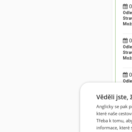
0
Odle
Stra
Možn
0
Odle
Stra
Možn
0
Odle
Stra
Možn
Věděli jste,
Anglicky se pak p
0
které naše cestov
Odle
Třeba k tomu, aby
Stra
Možn
informace, které 