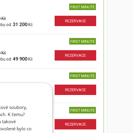
FIRST MINUTE
 Kč
REZERVACE
31 200
obu od:
Kč
FIRST MINUTE
 Kč
REZERVACE
49 900
obu od:
Kč
FIRST MINUTE
 Kč
REZERVACE
31 200
obu od:
Kč
atové soubory,
FIRST MINUTE
ách. K čemu?
n takové
 Kč
REZERVACE
49 900
dovolené bylo co
obu od:
Kč