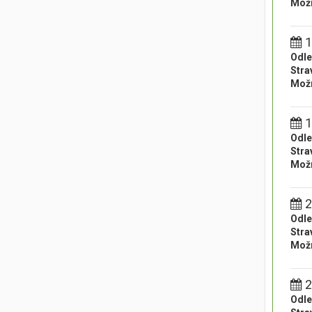
Možn
1
Odle
Stra
Možn
1
Odle
Stra
Možn
2
Odle
Stra
Možn
2
Odle