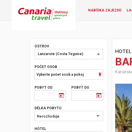
NABÍDKA ZÁJEZDŮ
LA
OSTROV
HOTEL
Vyberte
Lanzarote (Costa Teguise)
BA
ostrov
nebo
POČET OSOB
Kanárské
oblast
Vyberte počet osob a pokoj
POBYT OD
POBYT DO
DÉLKA POBYTU
Nerozhoduje
HOTEL