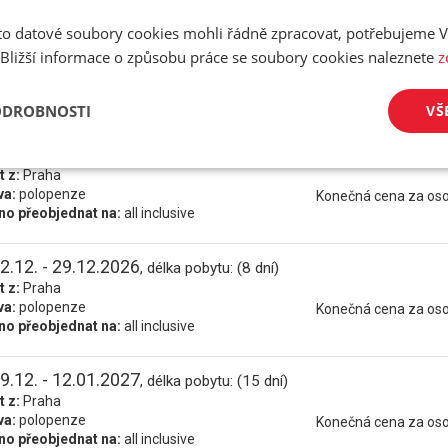
o datové soubory cookies mohli řádně zpracovat, potřebujeme V
5.12. - 22.12.2026
, délka pobytu: (8 dní)
 Bližší informace o způsobu práce se soubory cookies naleznete
z
t z:
Praha
va:
polopenze
Původní cena:
32 900
o přeobjednat na:
all inclusive
Konečná cena za os
ODROBNOSTI
VŠ
5.12. - 29.12.2026
, délka pobytu: (15 dní)
t z:
Praha
va:
polopenze
Konečná cena za os
o přeobjednat na:
all inclusive
2.12. - 29.12.2026
, délka pobytu: (8 dní)
t z:
Praha
va:
polopenze
Konečná cena za os
o přeobjednat na:
all inclusive
9.12. - 12.01.2027
, délka pobytu: (15 dní)
t z:
Praha
va:
polopenze
Konečná cena za os
o přeobjednat na:
all inclusive