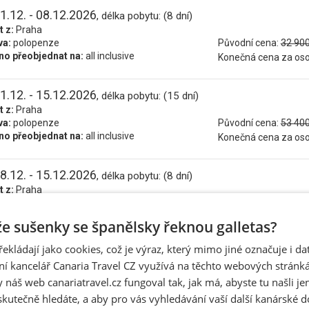
1.12. - 08.12.2026
, délka pobytu: (8 dní)
t z:
Praha
va:
polopenze
Původní cena:
32 900
o přeobjednat na:
all inclusive
Konečná cena za os
1.12. - 15.12.2026
, délka pobytu: (15 dní)
t z:
Praha
va:
polopenze
Původní cena:
53 400
o přeobjednat na:
all inclusive
Konečná cena za os
8.12. - 15.12.2026
, délka pobytu: (8 dní)
t z:
Praha
va:
polopenze
Původní cena:
32 900
o přeobjednat na:
all inclusive
Konečná cena za os
 že sušenky se španělsky řeknou galletas?
řekládají jako cookies, což je výraz, který mimo jiné označuje i d
8.12. - 22.12.2026
, délka pobytu: (15 dní)
ní kancelář Canaria Travel CZ využívá na těchto webových stránk
t z:
Praha
 náš web canariatravel.cz fungoval tak, jak má, abyste tu našli je
va:
polopenze
Původní cena:
53 400
o přeobjednat na:
all inclusive
skutečně hledáte, a aby pro vás vyhledávání vaší další kanárské 
Konečná cena za os