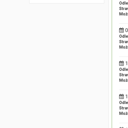
Odle
Stra
Možn
0
Odle
Stra
Možn
1
Odle
Stra
Možn
1
Odle
Stra
Možn