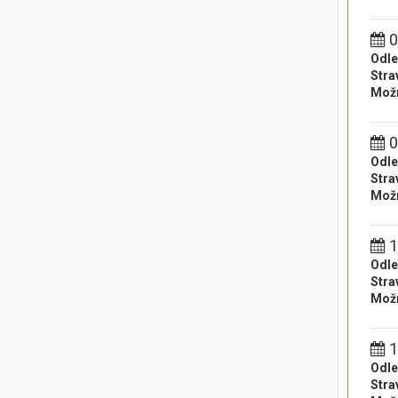
0
Odle
Stra
Možn
0
Odle
Stra
Možn
1
Odle
Stra
Možn
1
Odle
Stra