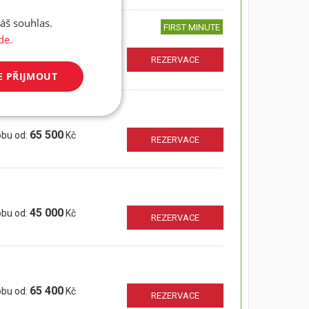
áš souhlas.
FIRST MINUTE
de.
 Kč
REZERVACE
31 200
obu od:
Kč
E PŘIJMOUT
65 500
obu od:
Kč
REZERVACE
45 000
obu od:
Kč
REZERVACE
65 400
obu od:
Kč
REZERVACE