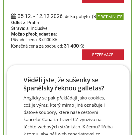
05.12. - 12.12.2026
, délka pobytu: (8 dní)
FIRST MINUTE
Odlet z:
Praha
Strava:
all inclusive
Možno přeobjednat na:
Původní cena:
37 900 Kč
31 400
Konečná cena za osobu od:
Kč
REZERVACE
05.12. - 16.12.2026
, délka pobytu: (12 dní)
FIRST MINUTE
Věděli jste, že sušenky se
Odlet z:
Praha
Strava:
all inclusive
španělsky řeknou galletas?
Možno přeobjednat na:
Původní cena:
51 100 Kč
Anglicky se pak překládají jako cookies,
42 400
Konečná cena za osobu od:
Kč
což je výraz, který mimo jiné označuje i
datové soubory, které naše cestovní
REZERVACE
kancelář Canaria Travel CZ využívá na
těchto webových stránkách. K čemu? Třeba
05.12. - 19.12.2026
, délka pobytu: (15 dní)
FIRST MINUTE
k tomu, aby náš web canariatravel.cz