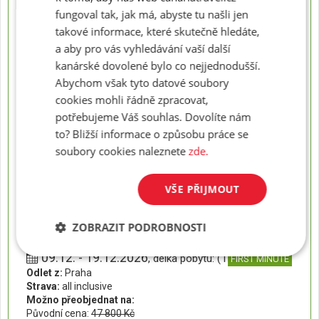
Odlet z:
Praha
fungoval tak, jak má, abyste tu našli jen
Strava:
all inclusive
takové informace, které skutečně hledáte,
Možno přeobjednat na:
Původní cena:
61 000 Kč
a aby pro vás vyhledávání vaší další
50 500
Konečná cena za osobu od:
Kč
kanárské dovolené bylo co nejjednodušší.
REZERVACE
Abychom však tyto datové soubory
cookies mohli řádně zpracovat,
potřebujeme Váš souhlas. Dovolíte nám
09.12. - 16.12.2026
, délka pobytu: (8 dní)
FIRST MINUTE
to? Bližší informace o způsobu práce se
Odlet z:
Praha
soubory cookies naleznete
zde.
Strava:
all inclusive
Možno přeobjednat na:
Původní cena:
37 900 Kč
VŠE PŘIJMOUT
31 400
Konečná cena za osobu od:
Kč
REZERVACE
ZOBRAZIT PODROBNOSTI
09.12. - 19.12.2026
, délka pobytu: (11 dní)
FIRST MINUTE
Odlet z:
Praha
Strava:
all inclusive
Možno přeobjednat na:
Původní cena:
47 800 Kč