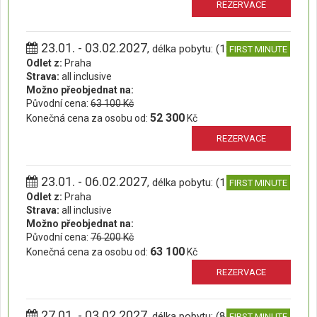
REZERVACE
23.01. - 03.02.2027
, délka pobytu: (12 dní)
FIRST MINUTE
Odlet z:
Praha
Strava:
all inclusive
Možno přeobjednat na:
Původní cena:
63 100 Kč
52 300
Konečná cena za osobu od:
Kč
REZERVACE
23.01. - 06.02.2027
, délka pobytu: (15 dní)
FIRST MINUTE
Odlet z:
Praha
Strava:
all inclusive
Možno přeobjednat na:
Původní cena:
76 200 Kč
63 100
Konečná cena za osobu od:
Kč
REZERVACE
27.01. - 03.02.2027
, délka pobytu: (8 dní)
FIRST MINUTE