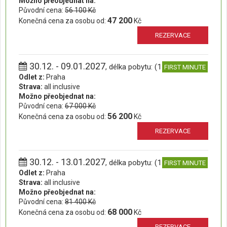
Možno přeobjednat na:
Původní cena:
56 100 Kč
47 200
Konečná cena za osobu od:
Kč
REZERVACE
30.12. - 09.01.2027
, délka pobytu: (11 dní)
FIRST MINUTE
Odlet z:
Praha
Strava:
all inclusive
Možno přeobjednat na:
Původní cena:
67 000 Kč
56 200
Konečná cena za osobu od:
Kč
REZERVACE
30.12. - 13.01.2027
, délka pobytu: (15 dní)
FIRST MINUTE
Odlet z:
Praha
Strava:
all inclusive
Možno přeobjednat na:
Původní cena:
81 400 Kč
68 000
Konečná cena za osobu od:
Kč
REZERVACE