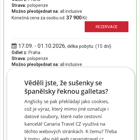
Strava:
polopenze
Možno přeobjednat na:
all inclusive
37 900
Konečná cena za osobu od:
Kč
REZERVACE
17.09. - 01.10.2026
, délka pobytu: (15 dní)
Odlet z:
Praha
Strava:
polopenze
Možno přeobjednat na:
all inclusive
47 600
Konečná cena za osobu od:
Kč
REZERVACE
Věděli jste, že sušenky se
španělsky řeknou galletas?
20.09. - 27.09.2026
, délka pobytu: (8 dní)
Anglicky se pak překládají jako cookies,
Odlet z:
Praha
což je výraz, který mimo jiné označuje i
Strava:
polopenze
datové soubory, které naše cestovní
Možno přeobjednat na:
all inclusive
kancelář Canaria Travel CZ využívá na
30 800
Konečná cena za osobu od:
Kč
těchto webových stránkách. K čemu? Třeba
REZERVACE
k tomu, aby náš web canariatravel.cz