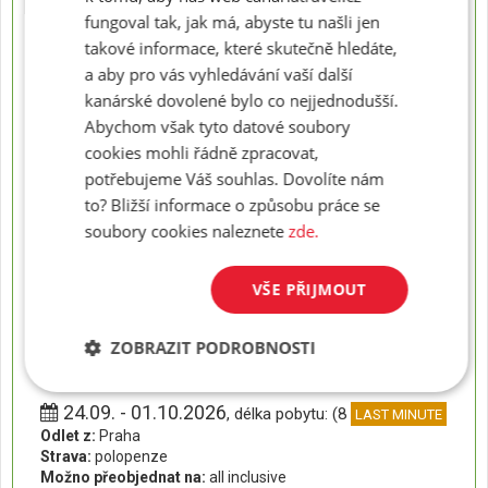
fungoval tak, jak má, abyste tu našli jen
20.09. - 01.10.2026
, délka pobytu: (12 dní)
takové informace, které skutečně hledáte,
Odlet z:
Praha
a aby pro vás vyhledávání vaší další
Strava:
polopenze
kanárské dovolené bylo co nejjednodušší.
Možno přeobjednat na:
all inclusive
Abychom však tyto datové soubory
40 400
Konečná cena za osobu od:
Kč
cookies mohli řádně zpracovat,
REZERVACE
potřebujeme Váš souhlas. Dovolíte nám
to? Bližší informace o způsobu práce se
20.09. - 04.10.2026
, délka pobytu: (15 dní)
soubory cookies naleznete
zde.
Odlet z:
Praha
Strava:
polopenze
VŠE PŘIJMOUT
Možno přeobjednat na:
all inclusive
47 600
Konečná cena za osobu od:
Kč
ZOBRAZIT PODROBNOSTI
REZERVACE
24.09. - 01.10.2026
, délka pobytu: (8 dní)
LAST MINUTE
Odlet z:
Praha
Strava:
polopenze
Možno přeobjednat na:
all inclusive