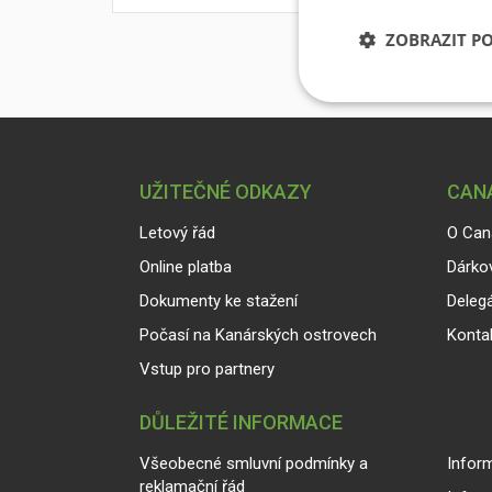
ZOBRAZIT P
UŽITEČNÉ ODKAZY
CANA
Letový řád
O Can
Online platba
Dárko
Dokumenty ke stažení
Delegá
Počasí na Kanárských ostrovech
Konta
Vstup pro partnery
DŮLEŽITÉ INFORMACE
Všeobecné smluvní podmínky a
Inform
reklamační řád