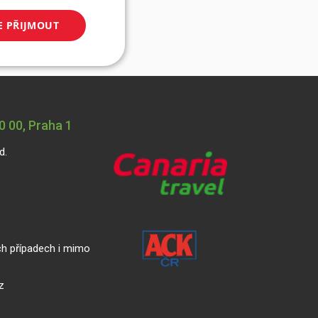
E PŘIJMOUT
 00, Praha 1
d.
ch případech i mimo
z