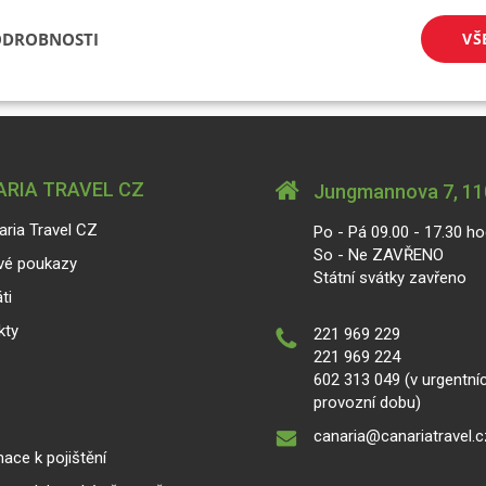
ODROBNOSTI
VŠ
RIA TRAVEL CZ
Jungmannova 7, 110
aria Travel CZ
Po - Pá 09.00 - 17.30 ho
So - Ne ZAVŘENO
vé poukazy
Státní svátky zavřeno
ti
kty
221 969 229
221 969 224
602 313 049 (v urgentní
provozní dobu)
canaria@canariatravel.c
ace k pojištění