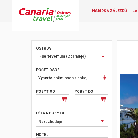
NABÍDKA ZÁJEZDŮ
LA
OSTROV
Vyberte
Fuerteventura (Corralejo)
ostrov
nebo
POČET OSOB
oblast
Vyberte počet osob a pokoj
POBYT OD
POBYT DO
DÉLKA POBYTU
Nerozhoduje
HOTEL