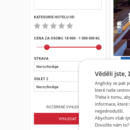
KATEGORIE HOTELU OD
CENA ZA OSOBU:
18 000 - 1 000 000 Kč
STRAVA
Nerozhoduje
Věděli jste,
ODLET Z
Anglicky se pak p
Nerozhoduje
které naše cestov
Třeba k tomu, aby
TERM
informace, které 
ROZŠÍRENÉ VYHLEDÁVÁNÍ
nejjednodušší.
Abychom však tyt
Dovolíte nám to?