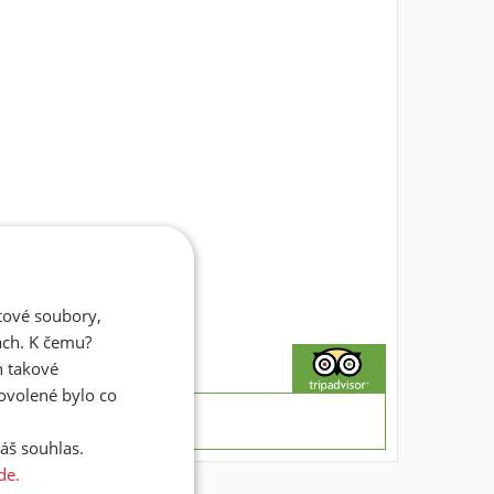
atové soubory,
ách. K čemu?
n takové
dovolené bylo co
áš souhlas.
de.