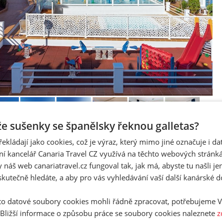
 že sušenky se španělsky řeknou galletas?
řekládají jako cookies, což je výraz, který mimo jiné označuje i d
ní kancelář Canaria Travel CZ využívá na těchto webových stránk
 náš web canariatravel.cz fungoval tak, jak má, abyste tu našli je
ÍNY A CENY
POPIS HOTELU
POPIS OBLASTI
skutečně hledáte, a aby pro vás vyhledávání vaší další kanárské 
o datové soubory cookies mohli řádně zpracovat, potřebujeme V
 Bližší informace o způsobu práce se soubory cookies naleznete
z