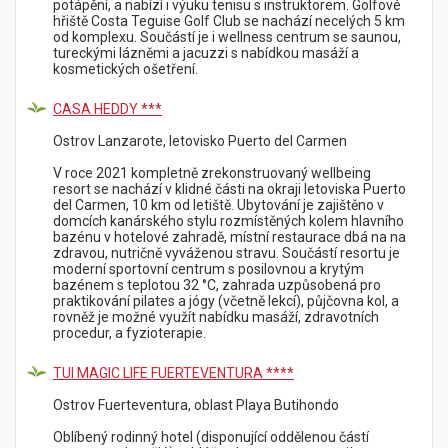
potápění, a nabízí i výuku tenisu s instruktorem. Golfové
hřiště Costa Teguise Golf Club se nachází necelých 5 km
od komplexu. Součástí je i wellness centrum se saunou,
Počet dětí ve věku 0-2 roky
tureckými lázněmi a jacuzzi s nabídkou masáží a
kosmetických ošetření.
Mám zájem o poznávací
CASA HEDDY ***
zájezd na ostrově
Ostrov Lanzarote, letovisko Puerto del Carmen
V roce 2021 kompletně zrekonstruovaný wellbeing
resort se nachází v klidné části na okraji letoviska Puerto
Zadejte kód
del Carmen, 10 km od letiště. Ubytování je zajištěno v
domcích kanárského stylu rozmístěných kolem hlavního
bazénu v hotelové zahradě, místní restaurace dbá na na
zdravou, nutričně vyváženou stravu. Součástí resortu je
moderní sportovní centrum s posilovnou a krytým
bazénem s teplotou 32 °C, zahrada uzpůsobená pro
praktikování pilates a jógy (včetně lekcí), půjčovna kol, a
rovněž je možné využít nabídku masáží, zdravotních
Prostor pro Vaše přání a
procedur, a fyzioterapie.
dotazy
TUI MAGIC LIFE FUERTEVENTURA ****
Ostrov Fuerteventura, oblast Playa Butihondo
Oblíbený rodinný hotel (disponující oddělenou částí