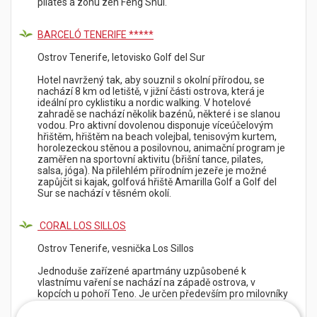
pilates a zónu zen Feng Shui.
BARCELÓ TENERIFE *****
Ostrov Tenerife, letovisko Golf del Sur
Hotel navržený tak, aby souznil s okolní přírodou, se
nachází 8 km od letiště, v jižní části ostrova, která je
ideální pro cyklistiku a nordic walking. V hotelové
zahradě se nachází několik bazénů, některé i se slanou
vodou. Pro aktivní dovolenou disponuje víceúčelovým
hřištěm, hřištěm na beach volejbal, tenisovým kurtem,
horolezeckou stěnou a posilovnou, animační program je
zaměřen na sportovní aktivitu (břišní tance, pilates,
salsa, jóga). Na přilehlém přírodním jezeře je možné
zapůjčit si kajak, golfová hřiště Amarilla Golf a Golf del
Sur se nachází v těsném okolí.
CORAL LOS SILLOS
Ostrov Tenerife, vesnička Los Sillos
Jednoduše zařízené apartmány uzpůsobené k
vlastnímu vaření se nachází na západě ostrova, v
kopcích u pohoří Teno. Je určen především pro milovníky
pěší turistiky, kteří preferují strávit dovolenou mimo
hlavní turistická letoviska. V těsné blízkosti komplexu se