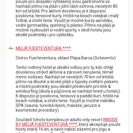
pouze pro dospělé) vyhlášený svou gastronomií se
nachází přímo na pláži v jižní části ostrova, necelých 80
km od letiště. Pro aktivní dovolenou je k dispozici
posilovna, tenisové kurty, hřiště na beach volejbal i malý
fotbal, a stolní tenis. Využít je možné kurzy aerobiku,
vodní gymnastiky, spinning či pilates. Přímo na pláži je
možné vyzkoušet si vodní sporty, v okolí hotelu jsou
skvělé podmínky i pro cyklistiku.
MELIÁ FUERTEVENTURA ****
Ostrov Fuerteventura, oblast Playa Barca (Sotavento)
Tento rodinný hotel je ideální volbou pro ty, kdo chtějí
dovolenou strávit aktivně a zároveň nerušeně, téměř
mimo civilizaci. Nachází se necelých 70 km od letiště,
přímo na dlouhé a široké pláži s typicky světlým pískem,
a místní podmínky jsou ideální především pro kite &
windsurfing (škola a půjčovna se nachází hned u hotelu).
K dispozici je posilovna, tenisový a paddle kurt, hřiště na
beach volejbal, a stolní tenis. Využít je možné nabídku
SPA (sauna, turecká lázeň, masáže, jacuzzi a
kosmetické procedury).
Součástí tohoto komplexu je adults only resort
INNSIDE
BY MELIÁ FUERTEVENTURA ****
, který akceptuje pouze
hosty starší 16 let, a navíc nabízí zázemí pro jógu a