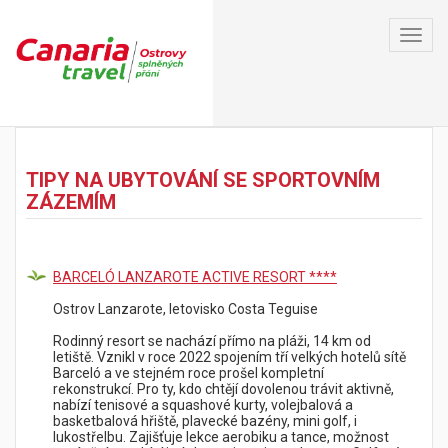
Toggl
navig
Jméno
TIPY NA UBYTOVÁNÍ SE SPORTOVNÍM
Příjmení
ZÁZEMÍM
Email
BARCELÓ LANZAROTE ACTIVE RESORT ****
Telefonní číslo
Ostrov Lanzarote, letovisko Costa Teguise
Rodinný resort se nachází přímo na pláži, 14 km od
letiště. Vznikl v roce 2022 spojením tří velkých hotelů sítě
Počet osob
Barceló a ve stejném roce prošel kompletní
rekonstrukcí. Pro ty, kdo chtějí dovolenou trávit aktivně,
nabízí tenisové a squashové kurty, volejbalová a
basketbalová hřiště, plavecké bazény, mini golf, i
Počet dětí ve věku 2-12 let
lukostřelbu. Zajišťuje lekce aerobiku a tance, možnost