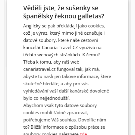
navíc nachází golfové hřiště Buenavista Golf.
Věděli jste, že sušenky se
španělsky řeknou galletas?
SUITES & VILLAS BY DUNAS ****
Anglicky se pak překládají jako cookies,
Ostrov Gran Canaria, letovisko Maspalomas
což je výraz, který mimo jiné označuje i
Poměrně nově zrekonstruovaný komplex (rok 2019) se
datové soubory, které naše cestovní
nachází na jihu ostrova, na okraji letoviska Maspalomas.
kancelář Canaria Travel CZ využívá na
Ubytování je zajištěno v malých domcích rozmístěných v
rozlehlé subtropické zahradě (72 000 m2), ve které se
těchto webových stránkách. K čemu?
nachází i několik bazénů. Disponuje posilovnou,
Třeba k tomu, aby náš web
tenisových kurtem, stolním tenisem a kulečníkem.
Umístěním je bezpochyby ideální volbou jak pro
canariatravel.cz fungoval tak, jak má,
milovníky cyklistiky, tak pro golfisty (golfové hřiště Golf
abyste tu našli jen takové informace, které
de Maspalomas se nachází pouhých 600 metrů od
hotelu).
skutečně hledáte, a aby pro vás
vyhledávání vaší další kanárské dovolené
RIU VISTAMAR ****
bylo co nejjednodušší.
Abychom však tyto datové soubory
Ostrov Gran Canaria, letovisko Playa Amadores
cookies mohli řádně zpracovat,
Hotel situovaný na útesu, přímo nad vyhlášenou pláží s
potřebujeme Váš souhlas. Dovolíte nám
jemným světlým pískem, se nachází přibližně 45 km od
letiště. Pro aktivní dovolenou je k dispozici posilovna,
to? Bližší informace o způsobu práce se
víceúčelové hřiště (pro tenis, basket, fotbal, nebo beach
soubory cookies naleznete
zde.
volejbal), stolní tenis, aerobik, pétanque, shuffleboard.