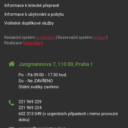
Informace k letecké přepravě
Informace k ubytování a pobytu
Volitelné doplňkové služby
Redakční systém
is>content
| Rezervační systém
is>tour
|
Realizace
MagicWare
Jungmannova 7, 110 00, Praha 1
Po - Pá 09.00 - 17.30 hod.
So - Ne ZAVŘENO
Státní svátky zavřeno
221 969 229
221 969 224
602 313 049 (v urgentních případech i mimo provozní
dobu)