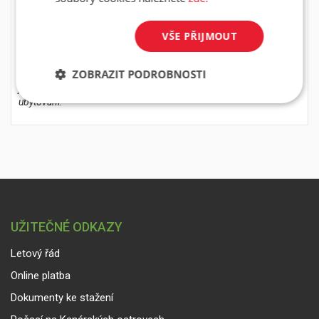
Na pláži je možné využít nabídku vodních sportů a v
okruhu kolem 10 km se nachází několik golfových hřišť.
VŠE PŘIJMOUT
ZOBRAZIT PODROBNOSTI
* Informace v tomto článku se mohou lišit od aktuálních informací,
jejich správnost je vždy třeba ověřit na jednotlivých odkazech
ubytování.
UŽITEČNÉ ODKAZY
Letový řád
Online platba
Dokumenty ke stažení