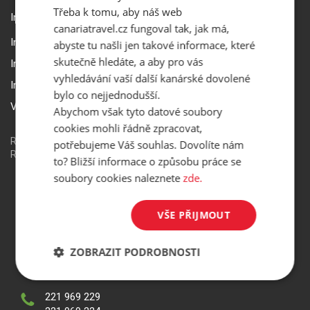
Třeba k tomu, aby náš web
Informace k rezervaci zájezdu
canariatravel.cz fungoval tak, jak má,
Informace k pojištění
abyste tu našli jen takové informace, které
skutečně hledáte, a aby pro vás
Informace k letecké přepravě
vyhledávání vaší další kanárské dovolené
Informace k ubytování a pobytu
bylo co nejjednodušší.
Volitelné doplňkové služby
Abychom však tyto datové soubory
cookies mohli řádně zpracovat,
Redakční systém
is>content
| Rezervační systém
is>tour
|
potřebujeme Váš souhlas. Dovolíte nám
Realizace
MagicWare
to? Bližší informace o způsobu práce se
soubory cookies naleznete
zde.
Jungmannova 7, 110 00, Praha 1
VŠE PŘIJMOUT
Po - Pá 09.00 - 17.30 hod.
So - Ne ZAVŘENO
ZOBRAZIT PODROBNOSTI
Státní svátky zavřeno
221 969 229