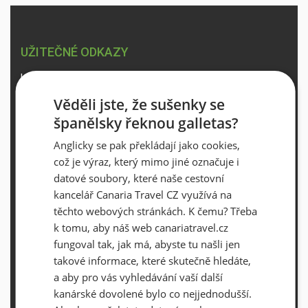
UŽITEČNÉ ODKAZY
Letový řád
Online platba
Věděli jste, že sušenky se
španělsky řeknou galletas?
Dokumenty ke stažení
Počasí na Kanárských ostrovech
Anglicky se pak překládají jako cookies,
což je výraz, který mimo jiné označuje i
Vstup pro partnery
datové soubory, které naše cestovní
kancelář Canaria Travel CZ využívá na
CANARIA TRAVEL CZ
těchto webových stránkách. K čemu? Třeba
k tomu, aby náš web canariatravel.cz
O Canaria Travel CZ
fungoval tak, jak má, abyste tu našli jen
Dárkové poukazy
takové informace, které skutečně hledáte,
Delegáti
a aby pro vás vyhledávání vaší další
kanárské dovolené bylo co nejjednodušší.
Kontakty