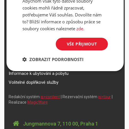
Abychom však tyto datové soubory
DŮLEŽITÉ INFORMACE
cookies mohli řádně zpracovat,
potřebujeme Váš souhlas. Dovolíte nám
Všeobecné smluvní podmínky a reklamační řád
to? Bližší informace o způsobu práce se
Přepravní podmínky Smartwings
soubory cookies naleznete
zde.
Nastavení a ochrana soukromí
VŠE PŘIJMOUT
Informace k rezervaci zájezdu
Informace k pojištění
ZOBRAZIT PODROBNOSTI
Informace k letecké přepravě
Informace k ubytování a pobytu
Volitelné doplňkové služby
Redakční systém
is>content
| Rezervační systém
is>tour
|
Realizace
MagicWare
Jungmannova 7, 110 00, Praha 1