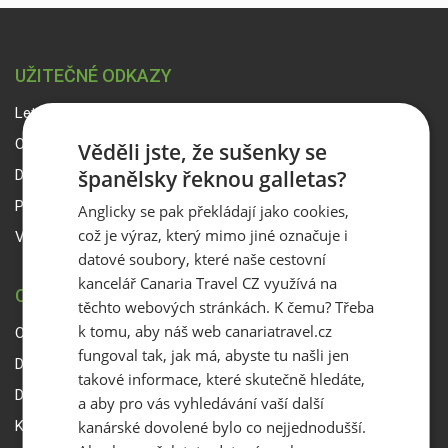
UŽITEČNÉ ODKAZY
Letový řád
Online platba
Věděli jste, že sušenky se
španělsky řeknou galletas?
Dokumenty ke stažení
Počasí na Kanárských ostrovech
Anglicky se pak překládají jako cookies,
což je výraz, který mimo jiné označuje i
Vstup pro partnery
datové soubory, které naše cestovní
kancelář Canaria Travel CZ využívá na
CANARIA TRAVEL CZ
těchto webových stránkách. K čemu? Třeba
k tomu, aby náš web canariatravel.cz
O Canaria Travel CZ
fungoval tak, jak má, abyste tu našli jen
Dárkové poukazy
takové informace, které skutečně hledáte,
Delegáti
a aby pro vás vyhledávání vaší další
kanárské dovolené bylo co nejjednodušší.
Kontakty