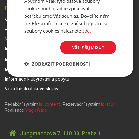
Abychom však tyto datové soubory
DŮLEŽITÉ INFORMACE
cookies mohli řádně zpracovat,
potřebujeme Váš souhlas. Dovolíte nám
Všeobecné smluvní podmínky a reklamační řád
to? Bližší informace o způsobu práce se
Přepravní podmínky Smartwings
soubory cookies naleznete
zde.
Nastavení a ochrana soukromí
VŠE PŘIJMOUT
Informace k rezervaci zájezdu
Informace k pojištění
ZOBRAZIT PODROBNOSTI
Informace k letecké přepravě
Informace k ubytování a pobytu
Volitelné doplňkové služby
Redakční systém
is>content
| Rezervační systém
is>tour
|
Realizace
MagicWare
Jungmannova 7, 110 00, Praha 1