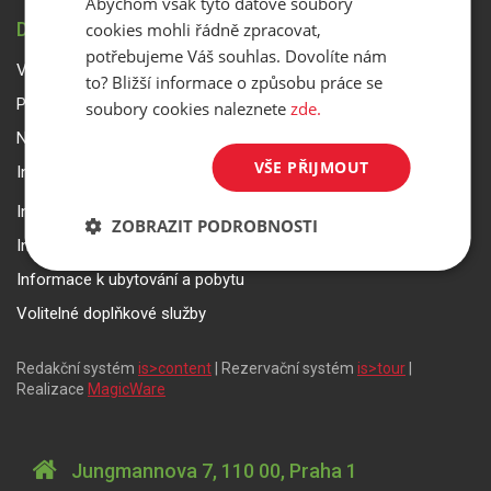
Abychom však tyto datové soubory
DŮLEŽITÉ INFORMACE
cookies mohli řádně zpracovat,
potřebujeme Váš souhlas. Dovolíte nám
Všeobecné smluvní podmínky a reklamační řád
to? Bližší informace o způsobu práce se
Přepravní podmínky Smartwings
soubory cookies naleznete
zde.
Nastavení a ochrana soukromí
VŠE PŘIJMOUT
Informace k rezervaci zájezdu
Informace k pojištění
ZOBRAZIT PODROBNOSTI
Informace k letecké přepravě
Informace k ubytování a pobytu
Volitelné doplňkové služby
Redakční systém
is>content
| Rezervační systém
is>tour
|
Realizace
MagicWare
Jungmannova 7, 110 00, Praha 1