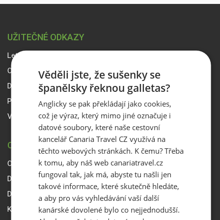
UŽITEČNÉ ODKAZY
Letový řád
Online platba
Věděli jste, že sušenky se
španělsky řeknou galletas?
Dokumenty ke stažení
Počasí na Kanárských ostrovech
Anglicky se pak překládají jako cookies,
což je výraz, který mimo jiné označuje i
Vstup pro partnery
datové soubory, které naše cestovní
kancelář Canaria Travel CZ využívá na
CANARIA TRAVEL CZ
těchto webových stránkách. K čemu? Třeba
k tomu, aby náš web canariatravel.cz
O Canaria Travel CZ
fungoval tak, jak má, abyste tu našli jen
Dárkové poukazy
takové informace, které skutečně hledáte,
Delegáti
a aby pro vás vyhledávání vaší další
kanárské dovolené bylo co nejjednodušší.
Kontakty