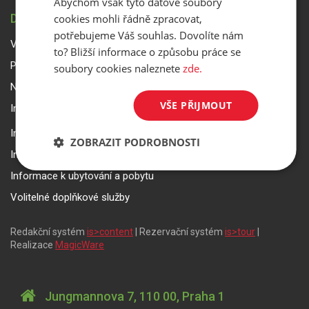
Abychom však tyto datové soubory
DŮLEŽITÉ INFORMACE
cookies mohli řádně zpracovat,
potřebujeme Váš souhlas. Dovolíte nám
Všeobecné smluvní podmínky a reklamační řád
to? Bližší informace o způsobu práce se
Přepravní podmínky Smartwings
soubory cookies naleznete
zde.
Nastavení a ochrana soukromí
VŠE PŘIJMOUT
Informace k rezervaci zájezdu
Informace k pojištění
ZOBRAZIT PODROBNOSTI
Informace k letecké přepravě
Informace k ubytování a pobytu
Volitelné doplňkové služby
Redakční systém
is>content
| Rezervační systém
is>tour
|
Realizace
MagicWare
Jungmannova 7, 110 00, Praha 1