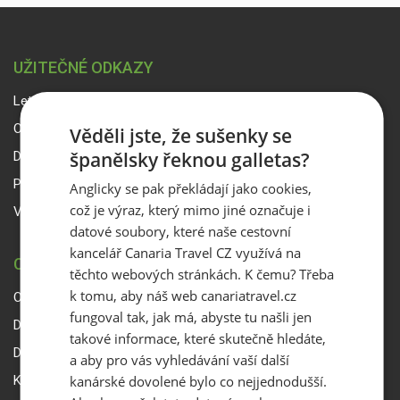
UŽITEČNÉ ODKAZY
Letový řád
Online platba
Věděli jste, že sušenky se
španělsky řeknou galletas?
Dokumenty ke stažení
Počasí na Kanárských ostrovech
Anglicky se pak překládají jako cookies,
což je výraz, který mimo jiné označuje i
Vstup pro partnery
datové soubory, které naše cestovní
kancelář Canaria Travel CZ využívá na
CANARIA TRAVEL CZ
těchto webových stránkách. K čemu? Třeba
k tomu, aby náš web canariatravel.cz
O Canaria Travel CZ
fungoval tak, jak má, abyste tu našli jen
Dárkové poukazy
takové informace, které skutečně hledáte,
Delegáti
a aby pro vás vyhledávání vaší další
kanárské dovolené bylo co nejjednodušší.
Kontakty