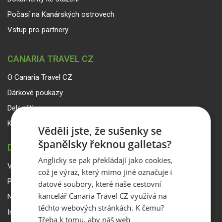
Počasí na Kanárských ostrovech
Počet dětí ve věku 0-2 roky
Vstup pro partnery
Mám zájem o poznávací
CANARIA TRAVEL CZ
zájezd na ostrově
O Canaria Travel CZ
Dárkové poukazy
Zadejte kód
Delegáti
Kontakty
Věděli jste, že sušenky se
španělsky řeknou galletas?
DŮLEŽITÉ INFORMACE
Prostor pro Vaše přání a
Anglicky se pak překládají jako cookies,
dotazy
Všeobecné smluvní podmínky a reklamační řád
což je výraz, který mimo jiné označuje i
Přepravní podmínky Smartwings
datové soubory, které naše cestovní
kancelář Canaria Travel CZ využívá na
Nastavení a ochrana soukromí
těchto webových stránkách. K čemu?
Informace k rezervaci zájezdu
Třeba k tomu, aby náš web