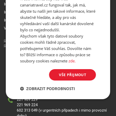
Informace k pojištění
canariatravel.cz fungoval tak, jak má,
abyste tu našli jen takové informace, které
Informace k letecké přepravě
skutečně hledáte, a aby pro vás
Informace k ubytování a pobytu
vyhledávání vaší další kanárské dovolené
Volitelné doplňkové služby
bylo co nejjednodušší.
Abychom však tyto datové soubory
Redakční systém
is>content
| Rezervační systém
is>tour
|
cookies mohli řádně zpracovat,
Realizace
MagicWare
potřebujeme Váš souhlas. Dovolíte nám
to? Bližší informace o způsobu práce se
soubory cookies naleznete
zde.
Jungmannova 7, 110 00, Praha 1
VŠE PŘIJMOUT
Po - Pá 09.00 - 17.30 hod.
So - Ne ZAVŘENO
Státní svátky zavřeno
ZOBRAZIT PODROBNOSTI
221 969 229
221 969 224
602 313 049 (v urgentních případech i mimo provozní
dobu)