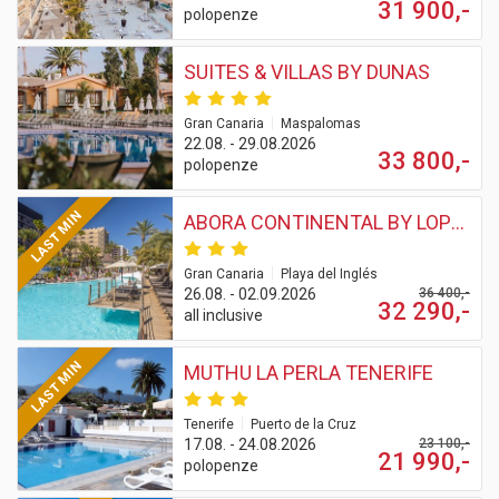
31 900,-
polopenze
SUITES & VILLAS BY DUNAS
|
Gran Canaria
Maspalomas
22.08. - 29.08.2026
33 800,-
polopenze
LAST MIN
ABORA CONTINENTAL BY LOPESAN HOTELS
|
Gran Canaria
Playa del Inglés
26.08. - 02.09.2026
36 400,-
32 290,-
all inclusive
LAST MIN
MUTHU LA PERLA TENERIFE
|
Tenerife
Puerto de la Cruz
17.08. - 24.08.2026
23 100,-
21 990,-
polopenze