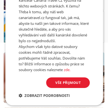
kancelář Canaria Travel CZ využívá na
23.08. - 30.08.2026
29 590,-
all inclusive
těchto webových stránkách. K čemu?
Třeba k tomu, aby náš web
LAST MIN
RIU OLIVA BEACH RESORT
canariatravel.cz fungoval tak, jak má,
abyste tu našli jen takové informace, které
|
Fuerteventura
Corralejo
skutečně hledáte, a aby pro vás
23.08. - 30.08.2026
33 900,-
vyhledávání vaší další kanárské dovolené
31 190,-
all inclusive
bylo co nejjednodušší.
Abychom však tyto datové soubory
cookies mohli řádně zpracovat,
potřebujeme Váš souhlas. Dovolíte nám
INSPIRACE NA CESTY
to? Bližší informace o způsobu práce se
Nový blog #letimnakanary
soubory cookies naleznete
zde.
VŠE PŘIJMOUT
ZOBRAZIT PODROBNOSTI
WWW.LETIMNAKANARY.CZ