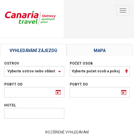
Toggl
navig
VYHLEDÁVÁNÍ ZÁJEZDŮ
MAPA
OSTROV
POČET OSOB
Vyberte
Vyberte ostrov nebo oblast
Vyberte počet osob a pokoj
ostrov
nebo
POBYT OD
POBYT DO
oblast
HOTEL
ROZŠÍRENÉ VYHLEDÁVÁNÍ