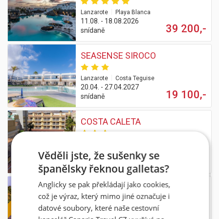
|
Lanzarote
Playa Blanca
11.08. - 18.08.2026
39 200,-
snídaně
SEASENSE SIROCO
|
Lanzarote
Costa Teguise
20.04. - 27.04.2027
19 100,-
snídaně
COSTA CALETA
|
Fuerteventura
Caleta de Fuste
Věděli jste, že sušenky se
13.08. - 20.08.2026
27 300,-
all inclusive
španělsky řeknou galletas?
Anglicky se pak překládají jako cookies,
LAST MIN
IFA ALTAMARENA
což je výraz, který mimo jiné označuje i
datové soubory, které naše cestovní
|
Fuerteventura
Morro Jable
33 100,-