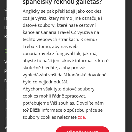
španělsky řeknou galletas?
O Canaria Travel CZ
Anglicky se pak překládají jako cookies,
což je výraz, který mimo jiné označuje i
Dárkové poukazy
datové soubory, které naše cestovní
Delegáti
kancelář Canaria Travel CZ využívá na
Kontakty
těchto webových stránkách. K čemu?
Třeba k tomu, aby náš web
DŮLEŽITÉ INFORMACE
canariatravel.cz fungoval tak, jak má,
abyste tu našli jen takové informace, které
Všeobecné smluvní podmínky a reklamační řád
skutečně hledáte, a aby pro vás
Přepravní podmínky Smartwings
vyhledávání vaší další kanárské dovolené
Nastavení a ochrana soukromí
bylo co nejjednodušší.
Abychom však tyto datové soubory
Informace k rezervaci zájezdu
cookies mohli řádně zpracovat,
Informace k pojištění
potřebujeme Váš souhlas. Dovolíte nám
Informace k letecké přepravě
to? Bližší informace o způsobu práce se
soubory cookies naleznete
zde.
Informace k ubytování a pobytu
Volitelné doplňkové služby