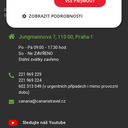
VŠE PŘIJMOUT
Redakční systém
is>content
| Rezervační systém
is>tour
|
ZOBRAZIT PODROBNOSTI
Realizace
MagicWare
Jungmannova 7, 110 00, Praha 1
Po - Pá 09.00 - 17.30 hod.
So - Ne ZAVŘENO
Státní svátky zavřeno
221 969 229
221 969 224
602 313 049 (v urgentních případech i mimo provozní
dobu)
canaria@canariatravel.cz
Sledujte náš Youtube