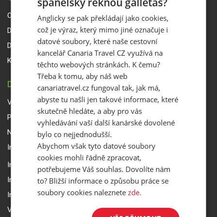
španělsky řeknou galletas?
O Canaria Travel CZ
Anglicky se pak překládají jako cookies,
což je výraz, který mimo jiné označuje i
Dárkové poukazy
datové soubory, které naše cestovní
Delegáti
kancelář Canaria Travel CZ využívá na
Kontakty
těchto webových stránkách. K čemu?
Třeba k tomu, aby náš web
DŮLEŽITÉ INFORMACE
canariatravel.cz fungoval tak, jak má,
abyste tu našli jen takové informace, které
Všeobecné smluvní podmínky a reklamační řád
skutečně hledáte, a aby pro vás
Přepravní podmínky Smartwings
vyhledávání vaší další kanárské dovolené
Nastavení a ochrana soukromí
bylo co nejjednodušší.
Abychom však tyto datové soubory
Informace k rezervaci zájezdu
cookies mohli řádně zpracovat,
Informace k pojištění
potřebujeme Váš souhlas. Dovolíte nám
Informace k letecké přepravě
to? Bližší informace o způsobu práce se
soubory cookies naleznete
zde.
Informace k ubytování a pobytu
Volitelné doplňkové služby