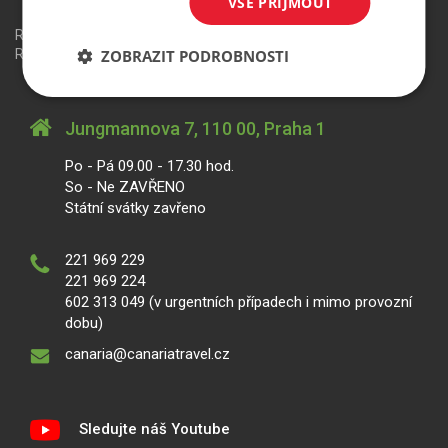
VŠE PŘIJMOUT
Redakční systém
is>content
| Rezervační systém
is>tour
|
ZOBRAZIT PODROBNOSTI
Realizace
MagicWare
Jungmannova 7, 110 00, Praha 1
Po - Pá 09.00 - 17.30 hod.
So - Ne ZAVŘENO
Státní svátky zavřeno
221 969 229
221 969 224
602 313 049 (v urgentních případech i mimo provozní
dobu)
canaria@canariatravel.cz
Sledujte náš Youtube