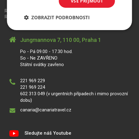
VŠE PŘIJMOUT
Redakční systém
is>content
| Rezervační systém
is>tour
|
ZOBRAZIT PODROBNOSTI
Realizace
MagicWare
Jungmannova 7, 110 00, Praha 1
Po - Pá 09.00 - 17.30 hod.
So - Ne ZAVŘENO
Státní svátky zavřeno
221 969 229
221 969 224
602 313 049 (v urgentních případech i mimo provozní
dobu)
canaria@canariatravel.cz
Sledujte náš Youtube