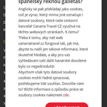
španělsky řeknou galletas?
O Canaria Travel CZ
Anglicky se pak překládají jako cookies,
což je výraz, který mimo jiné označuje i
Dárkové poukazy
datové soubory, které naše cestovní
Delegáti
kancelář Canaria Travel CZ využívá na
Kontakty
těchto webových stránkách. K čemu?
Třeba k tomu, aby náš web
DŮLEŽITÉ INFORMACE
canariatravel.cz fungoval tak, jak má,
abyste tu našli jen takové informace, které
Všeobecné smluvní podmínky a reklamační řád
skutečně hledáte, a aby pro vás
Přepravní podmínky Smartwings
vyhledávání vaší další kanárské dovolené
Nastavení a ochrana soukromí
bylo co nejjednodušší.
Abychom však tyto datové soubory
Informace k rezervaci zájezdu
cookies mohli řádně zpracovat,
Informace k pojištění
potřebujeme Váš souhlas. Dovolíte nám
Informace k letecké přepravě
to? Bližší informace o způsobu práce se
soubory cookies naleznete
zde.
Informace k ubytování a pobytu
Volitelné doplňkové služby