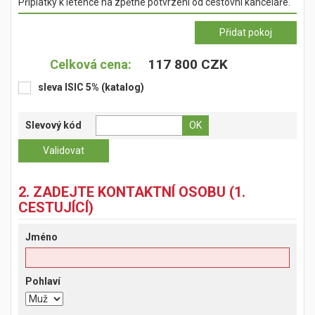
Příplatky k letence na zpětné potvrzení od cestovní kanceláře.
117 800 CZK
Celková cena:
sleva ISIC 5% (katalog)
Slevový kód
2. ZADEJTE KONTAKTNÍ OSOBU (1.
CESTUJÍCÍ)
Jméno
Pohlaví