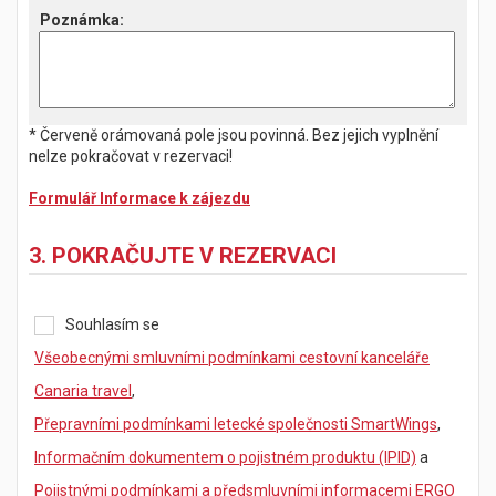
Poznámka
:
* Červeně orámovaná pole jsou povinná. Bez jejich vyplnění
nelze pokračovat v rezervaci!
Formulář Informace k zájezdu
3. POKRAČUJTE V REZERVACI
Souhlasím se
Všeobecnými smluvními podmínkami cestovní kanceláře
Canaria travel
,
Přepravními podmínkami letecké společnosti SmartWings
,
Informačním dokumentem o pojistném produktu (IPID)
a
Pojistnými podmínkami a předsmluvními informacemi ERGO