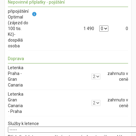
Nepovinné příplatky - pojištění
připojištění
Optimal
(zájezd do
100 tis.
1 490
0
Kč)-
dospělá
osoba
Doprava
Letenka
Praha -
zahrnuto v
Gran
ceně
Canaria
Letenka
Gran
zahrnuto v
Canaria
ceně
- Praha
Služby k letence