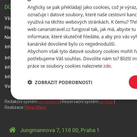
Anglicky se pak překládají jako cookies, což je výraz
DŮLEŽITÉ INFORMACE
označuje i datové soubory, které naše cestovní kanc
Všeobecné smluvní podmínky a reklamační řád
využívá na těchto webových stránkách. K čemu? Tře
Přepravní podmínky Smartwings
web canariatravel.cz fungoval tak, jak má, abyste tu 
informace, které skutečně hledáte, a aby pro vás vyh
Nastavení a ochrana soukromí
kanárské dovolené bylo co nejjednodušší.
Informace k rezervaci zájezdu
Abychom však tyto datové soubory cookies mohli ř
potřebujeme Váš souhlas. Dovolíte nám to? Bližší 
Informace k pojištění
práce se soubory cookies naleznete
zde.
Informace k letecké přepravě
Informace k ubytování a pobytu
ZOBRAZIT PODROBNOSTI
Volitelné doplňkové služby
Redakční systém
is>content
| Rezervační systém
is>tour
|
Realizace
MagicWare
Jungmannova 7, 110 00, Praha 1