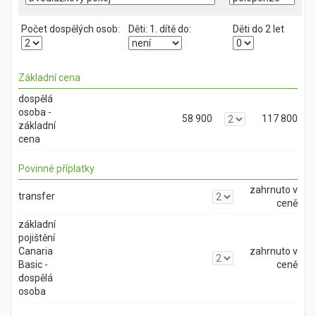
Počet dospělých osob:
Děti:
1. dítě do:
Děti do 2 let
Základní cena
dospělá
osoba -
58 900
117 800
základní
cena
Povinné příplatky
zahrnuto v
transfer
ceně
základní
pojištění
Canaria
zahrnuto v
Basic -
ceně
dospělá
osoba