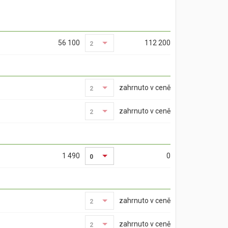
56 100
112 200
2
2
zahrnuto v ceně
2
2
zahrnuto v ceně
2
2
1 490
0
0
zahrnuto v ceně
2
2
zahrnuto v ceně
2
2