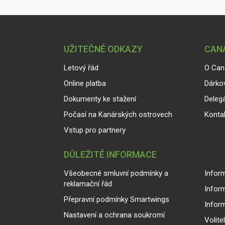
UŽITEČNÉ ODKAZY
CANA
Letový řád
O Can
Online platba
Dárko
Dokumenty ke stažení
Delegá
Počasí na Kanárských ostrovech
Konta
Vstup pro partnery
DŮLEŽITÉ INFORMACE
Všeobecné smluvní podmínky a
Inform
reklamační řád
Infor
Přepravní podmínky Smartwings
Infor
Nastavení a ochrana soukromí
Volite