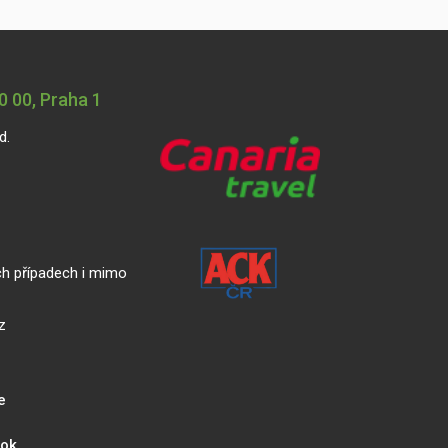
 00, Praha 1
d.
ch případech i mimo
z
e
ook