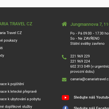
RIA TRAVEL CZ
Jungmannova 7, 110
aria Travel CZ
Po - Pá 09.00 - 17.30 ho
So - Ne ZAVŘENO
vé poukazy
Státní svátky zavřeno
ti
kty
221 969 229
221 969 224
602 313 049 (v urgentní
provozní dobu)
canaria@canariatravel.c
ace k pojištění
mace k letecké přepravě
Sledujte náš Youtub
mace k ubytování a pobytu
lné doplňkové služby
Sledujte náš Faceb