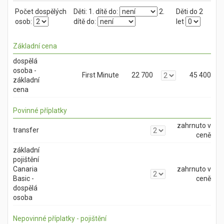
Počet dospělých
Děti:
1. dítě do:
2.
Děti do 2
osob:
dítě do:
let
Základní cena
dospělá
osoba -
First Minute
22 700
45 400
základní
cena
Povinné příplatky
zahrnuto v
transfer
ceně
základní
pojištění
Canaria
zahrnuto v
Basic -
ceně
dospělá
osoba
Nepovinné příplatky - pojištění