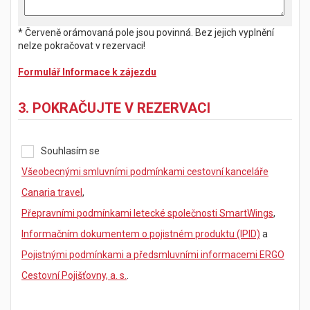
* Červeně orámovaná pole jsou povinná. Bez jejich vyplnění
nelze pokračovat v rezervaci!
Formulář Informace k zájezdu
3. POKRAČUJTE V REZERVACI
Souhlasím se
Všeobecnými smluvními podmínkami cestovní kanceláře
Canaria travel
,
Přepravními podmínkami letecké společnosti SmartWings
,
Informačním dokumentem o pojistném produktu (IPID)
a
Pojistnými podmínkami a předsmluvními informacemi ERGO
Cestovní Pojišťovny, a. s.
.