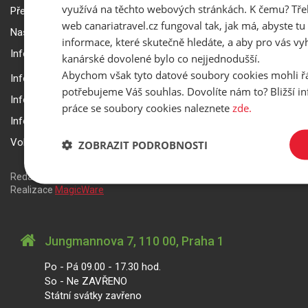
využívá na těchto webových stránkách. K čemu? Tře
Přepravní podmínky Smartwings
web canariatravel.cz fungoval tak, jak má, abyste tu 
Nastavení a ochrana soukromí
informace, které skutečně hledáte, a aby pro vás vyh
Informace k rezervaci zájezdu
kanárské dovolené bylo co nejjednodušší.
Abychom však tyto datové soubory cookies mohli ř
Informace k pojištění
potřebujeme Váš souhlas. Dovolíte nám to? Bližší 
Informace k letecké přepravě
práce se soubory cookies naleznete
zde.
Informace k ubytování a pobytu
Volitelné doplňkové služby
ZOBRAZIT PODROBNOSTI
Redakční systém
is>content
| Rezervační systém
is>tour
|
Realizace
MagicWare
Jungmannova 7, 110 00, Praha 1
Po - Pá 09.00 - 17.30 hod.
So - Ne ZAVŘENO
Státní svátky zavřeno