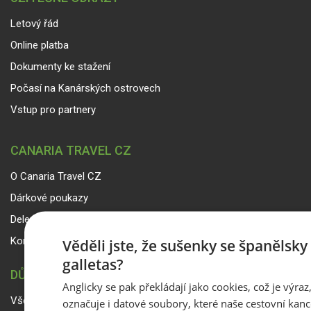
Letový řád
Online platba
Dokumenty ke stažení
Počasí na Kanárských ostrovech
Vstup pro partnery
CANARIA TRAVEL CZ
O Canaria Travel CZ
Dárkové poukazy
Delegáti
Kontakty
Věděli jste, že sušenky se španělsk
galletas?
DŮLEŽITÉ INFORMACE
Anglicky se pak překládají jako cookies, což je výraz
Všeobecné smluvní podmínky a reklamační řád
označuje i datové soubory, které naše cestovní kanc