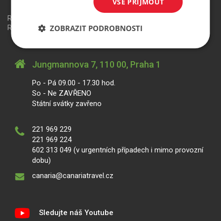
VŠE PŘIJMOUT
Redakční systém
is>content
| Rezervační systém
is>tour
|
ZOBRAZIT PODROBNOSTI
Realizace
MagicWare
Jungmannova 7, 110 00, Praha 1
Po - Pá 09.00 - 17.30 hod.
So - Ne ZAVŘENO
Státní svátky zavřeno
221 969 229
221 969 224
602 313 049 (v urgentních případech i mimo provozní
dobu)
canaria@canariatravel.cz
Sledujte náš Youtube