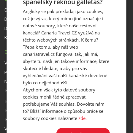
španělsky řeknou galletas?
O Canaria Travel CZ
Anglicky se pak překládají jako cookies,
což je výraz, který mimo jiné označuje i
Dárkové poukazy
datové soubory, které naše cestovní
Delegáti
kancelář Canaria Travel CZ využívá na
Kontakty
těchto webových stránkách. K čemu?
Třeba k tomu, aby náš web
DŮLEŽITÉ INFORMACE
canariatravel.cz fungoval tak, jak má,
abyste tu našli jen takové informace, které
Všeobecné smluvní podmínky a reklamační řád
skutečně hledáte, a aby pro vás
Přepravní podmínky Smartwings
vyhledávání vaší další kanárské dovolené
Nastavení a ochrana soukromí
bylo co nejjednodušší.
Abychom však tyto datové soubory
Informace k rezervaci zájezdu
cookies mohli řádně zpracovat,
Informace k pojištění
potřebujeme Váš souhlas. Dovolíte nám
to? Bližší informace o způsobu práce se
Informace k letecké přepravě
soubory cookies naleznete
zde.
Informace k ubytování a pobytu
Volitelné doplňkové služby