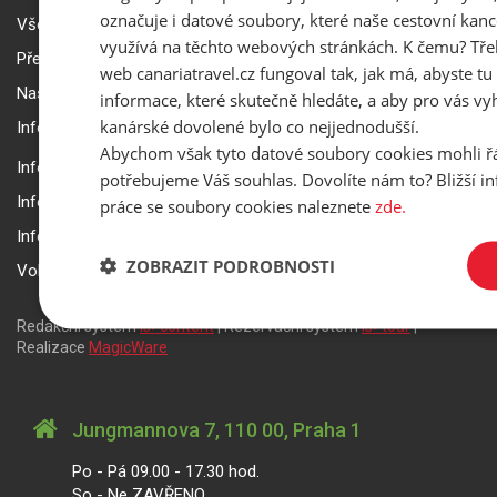
označuje i datové soubory, které naše cestovní kanc
Všeobecné smluvní podmínky a reklamační řád
využívá na těchto webových stránkách. K čemu? Tře
Přepravní podmínky Smartwings
web canariatravel.cz fungoval tak, jak má, abyste tu 
Nastavení a ochrana soukromí
informace, které skutečně hledáte, a aby pro vás vyh
kanárské dovolené bylo co nejjednodušší.
Informace k rezervaci zájezdu
Abychom však tyto datové soubory cookies mohli ř
Informace k pojištění
potřebujeme Váš souhlas. Dovolíte nám to? Bližší 
Informace k letecké přepravě
práce se soubory cookies naleznete
zde.
Informace k ubytování a pobytu
ZOBRAZIT PODROBNOSTI
Volitelné doplňkové služby
Redakční systém
is>content
| Rezervační systém
is>tour
|
Realizace
MagicWare
Jungmannova 7, 110 00, Praha 1
Po - Pá 09.00 - 17.30 hod.
So - Ne ZAVŘENO