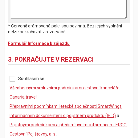
* Červeně orámovaná pole jsou povinná. Bez jejich vyplnění
nelze pokračovat v rezervaci!
Formulář Informace k zájezdu
3. POKRAČUJTE V REZERVACI
Souhlasím se
Všeobecnými smluvními podmínkami cestovní kanceláře
Canaria travel
,
Přepravními podmínkami letecké společnosti SmartWings
,
Informačním dokumentem o pojistném produktu (IPID)
a
Pojistnými podmínkami a předsmluvními informacemi ERGO
Cestovní Pojišťovny, a. s.
.