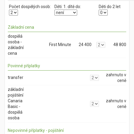
Počet dospělých osob:
Děti:
1. dítě do:
Děti do 2 let
Základní cena
dospělá
osoba -
First Minute
24 400
48 800
základní
cena
Povinné příplatky
zahrnuto v
transfer
ceně
základní
pojištění
Canaria
zahrnuto v
Basic -
ceně
dospělá
osoba
Nepovinné příplatky - pojištění