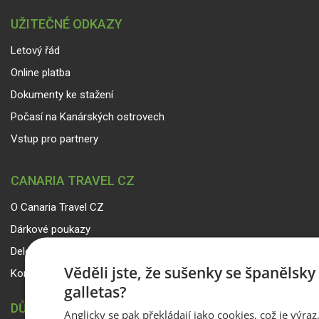
UŽITEČNÉ ODKAZY
Letový řád
Online platba
Dokumenty ke stažení
Počasí na Kanárských ostrovech
Vstup pro partnery
CANARIA TRAVEL CZ
O Canaria Travel CZ
Dárkové poukazy
Delegáti
Věděli jste, že sušenky se španělsk
Kontakty
galletas?
DŮLEŽITÉ INFORMACE
Anglicky se pak překládají jako cookies, což je výraz