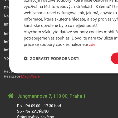
využívá na těchto webových stránkách. K čemu? Tře
Přepravní podmínky Smartwings
web canariatravel.cz fungoval tak, jak má, abyste tu 
Nastavení a ochrana soukromí
informace, které skutečně hledáte, a aby pro vás vyh
Informace k rezervaci zájezdu
kanárské dovolené bylo co nejjednodušší.
Abychom však tyto datové soubory cookies mohli ř
Informace k pojištění
potřebujeme Váš souhlas. Dovolíte nám to? Bližší 
Informace k letecké přepravě
práce se soubory cookies naleznete
zde.
Informace k ubytování a pobytu
ZOBRAZIT PODROBNOSTI
Volitelné doplňkové služby
Redakční systém
is>content
| Rezervační systém
is>tour
|
Realizace
MagicWare
Jungmannova 7, 110 00, Praha 1
Po - Pá 09.00 - 17.30 hod.
So - Ne ZAVŘENO
Státní svátky zavřeno