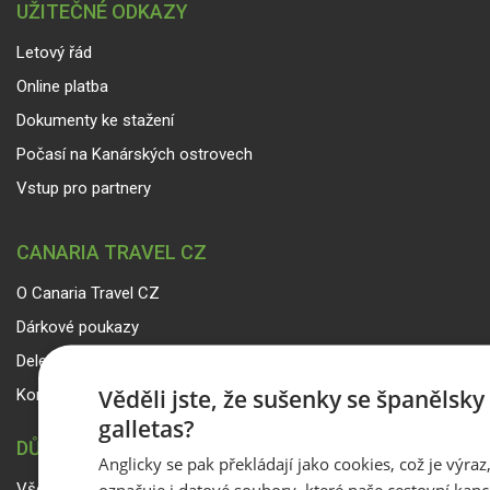
UŽITEČNÉ ODKAZY
Letový řád
Online platba
Dokumenty ke stažení
Počasí na Kanárských ostrovech
Vstup pro partnery
CANARIA TRAVEL CZ
O Canaria Travel CZ
Dárkové poukazy
Delegáti
Věděli jste, že sušenky se španělsk
Kontakty
galletas?
DŮLEŽITÉ INFORMACE
Anglicky se pak překládají jako cookies, což je výraz
označuje i datové soubory, které naše cestovní kanc
Všeobecné smluvní podmínky a reklamační řád