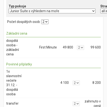
Typ pokoje
Počet dospělých osob:
Základní cena
dospělá
osoba -
First Minute
49 800
99 600
základní
cena
Povinné příplatky
1x
slavnostní
večeře
4 100
8 200
31.12. -
dospělá
osoba
zahrnuto v
transfer
ceně