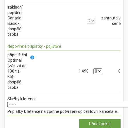
základní
pojištění
Canaria
zahrnuto v
Basic -
ceně
dospělá
osoba
Nepovinné příplatky - pojištění
připojištění
Optimal
(zájezd do
100 tis.
1 490
0
Kč)-
dospělá
osoba
Služby k letence
Příplatky k letence na zpětné potvrzení od cestovní kanceláře.