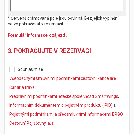
* Červeně orámovaná pole jsou povinná. Bez jejich vyplnění
nelze pokračovat v rezervaci!
Formulář Informace k zájezdu
3. POKRAČUJTE V REZERVACI
Souhlasím se
Všeobecnými smluvními podmínkami cestovní kanceláře
Canaria travel
,
Přepravními podmínkami letecké společnosti SmartWings
,
Informačním dokumentem o pojistném produktu (IPID)
a
Pojistnými podmínkami a předsmluvními informacemi ERGO
Cestovní Pojišťovny, a. s.
.