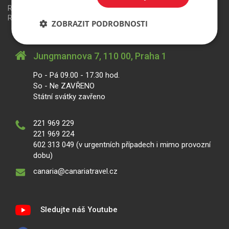
Redakční systém
is>content
| Rezervační systém
is>tour
|
Realizace
MagicWare
ZOBRAZIT PODROBNOSTI
Jungmannova 7, 110 00, Praha 1
Po - Pá 09.00 - 17.30 hod.
So - Ne ZAVŘENO
Státní svátky zavřeno
221 969 229
221 969 224
602 313 049 (v urgentních případech i mimo provozní
dobu)
canaria@canariatravel.cz
Sledujte náš Youtube