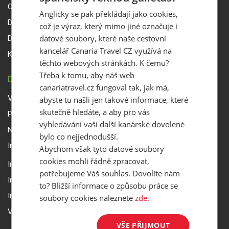
O Canaria Travel CZ
Anglicky se pak překládají jako cookies,
Dárkové poukazy
což je výraz, který mimo jiné označuje i
datové soubory, které naše cestovní
Delegáti
kancelář Canaria Travel CZ využívá na
Kontakty
těchto webových stránkách. K čemu?
Třeba k tomu, aby náš web
DŮLEŽITÉ INFORMACE
canariatravel.cz fungoval tak, jak má,
Všeobecné smluvní podmínky a reklamační řád
abyste tu našli jen takové informace, které
skutečně hledáte, a aby pro vás
Přepravní podmínky Smartwings
vyhledávání vaší další kanárské dovolené
Nastavení a ochrana soukromí
bylo co nejjednodušší.
Informace k rezervaci zájezdu
Abychom však tyto datové soubory
cookies mohli řádně zpracovat,
Informace k pojištění
potřebujeme Váš souhlas. Dovolíte nám
Informace k letecké přepravě
to? Bližší informace o způsobu práce se
Informace k ubytování a pobytu
soubory cookies naleznete
zde.
Volitelné doplňkové služby
VŠE PŘIJMOUT