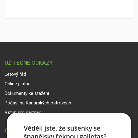
UŽITEČNÉ ODKAZY
Letový řád
Online platba
Dokumenty ke stažení
Počasí na Kanárských ostrovech
Vstup pro partnery
Věděli jste, že sušenky se
CANARIA TRAVEL CZ
španělsky řeknou galletas?