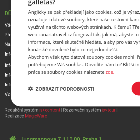
galletas?
Anglicky se pak překládají jako cookies, což je výraz
DŮLEŽITÉ INFORMACE
označuje i datové soubory, které naše cestovní kanc
Všeobecné smluvní podmínky a reklamační řád
využívá na těchto webových stránkách. K čemu? Tře
web canariatravel.cz fungoval tak, jak má, abyste tu 
Přepravní podmínky Smartwings
informace, které skutečně hledáte, a aby pro vás vyh
Nastavení a ochrana soukromí
kanárské dovolené bylo co nejjednodušší.
Informace k rezervaci zájezdu
Abychom však tyto datové soubory cookies mohli ř
potřebujeme Váš souhlas. Dovolíte nám to? Bližší 
Informace k pojištění
práce se soubory cookies naleznete
zde.
Informace k letecké přepravě
Informace k ubytování a pobytu
ZOBRAZIT PODROBNOSTI
Volitelné doplňkové služby
Redakční systém
is>content
| Rezervační systém
is>tour
|
Realizace
MagicWare
Jungmannova 7, 110 00, Praha 1