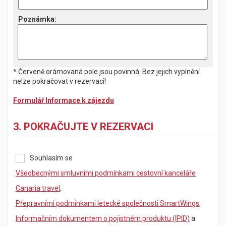
Poznámka
:
* Červeně orámovaná pole jsou povinná. Bez jejich vyplnění
nelze pokračovat v rezervaci!
Formulář Informace k zájezdu
3. POKRAČUJTE V REZERVACI
Souhlasím se
Všeobecnými smluvními podmínkami cestovní kanceláře
Canaria travel
,
Přepravními podmínkami letecké společnosti SmartWings
,
Informačním dokumentem o pojistném produktu (IPID)
a