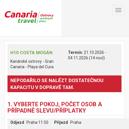
Toggl
navig
H10 COSTA MOGÁN
Termín:
21.10.2026 -
04.11.2026 (14 nocí)
Kanárské ostrovy - Gran
Canaria - Playa del Cura
NEPODAŘILO SE NALÉZT DOSTATEČNOU
KAPACITU V DOPRAVĚ TAM.
1. VYBERTE POKOJ, POČET OSOB A
PŘÍPADNĚ SLEVU/PŘÍPLATKY
Odjezd
Praha 11:50
Příjezd
Praha