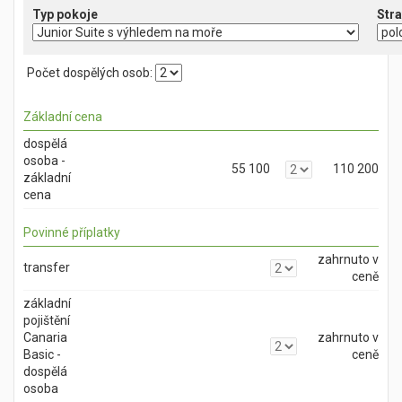
Typ pokoje
Počet dospělých osob:
Základní cena
dospělá
osoba -
55 100
110 200
základní
cena
Povinné příplatky
zahrnuto v
transfer
ceně
základní
pojištění
Canaria
zahrnuto v
Basic -
ceně
dospělá
osoba