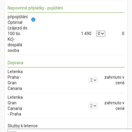
Nepovinné příplatky - pojištění
připojištění
Optimal
(zájezd do
100 tis.
1 490
0
Kč)-
dospělá
osoba
Doprava
Letenka
Praha -
zahrnuto v
Gran
ceně
Canaria
Letenka
Gran
zahrnuto v
Canaria
ceně
- Praha
Služby k letence