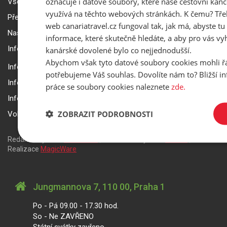
označuje i datové soubory, které naše cestovní kanc
Všeobecné smluvní podmínky a reklamační řád
využívá na těchto webových stránkách. K čemu? Tře
Přepravní podmínky Smartwings
web canariatravel.cz fungoval tak, jak má, abyste tu 
Nastavení a ochrana soukromí
informace, které skutečně hledáte, a aby pro vás vyh
Informace k rezervaci zájezdu
kanárské dovolené bylo co nejjednodušší.
Abychom však tyto datové soubory cookies mohli ř
Informace k pojištění
potřebujeme Váš souhlas. Dovolíte nám to? Bližší 
Informace k letecké přepravě
práce se soubory cookies naleznete
zde.
Informace k ubytování a pobytu
ZOBRAZIT PODROBNOSTI
Volitelné doplňkové služby
Redakční systém
is>content
| Rezervační systém
is>tour
|
Realizace
MagicWare
Jungmannova 7, 110 00, Praha 1
Po - Pá 09.00 - 17.30 hod.
So - Ne ZAVŘENO