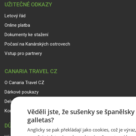
UŽITEČNÉ ODKAZY
Letový řád
Online platba
Dokumenty ke stažení
Počasí na Kanárských ostrovech
Vstup pro partnery
CANARIA TRAVEL CZ
O Canaria Travel CZ
Dárkové poukazy
Delegáti
Věděli jste, že sušenky se španělsk
Kontakty
galletas?
DŮLEŽITÉ INFORMACE
Anglicky se pak překládají jako cookies, což je výraz