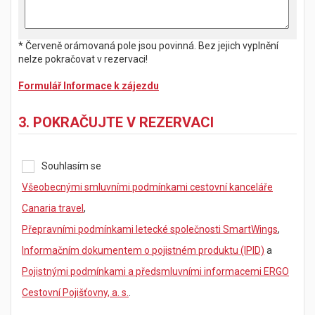
* Červeně orámovaná pole jsou povinná. Bez jejich vyplnění
nelze pokračovat v rezervaci!
Formulář Informace k zájezdu
3. POKRAČUJTE V REZERVACI
Souhlasím se
Všeobecnými smluvními podmínkami cestovní kanceláře
Canaria travel
,
Přepravními podmínkami letecké společnosti SmartWings
,
Informačním dokumentem o pojistném produktu (IPID)
a
Pojistnými podmínkami a předsmluvními informacemi ERGO
Cestovní Pojišťovny, a. s.
.