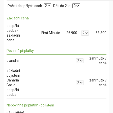
Počet dospělých osob:
Děti do 2 let
Základní cena
dospělá
osoba -
First Minute
26 900
53 800
základní
cena
Povinné příplatky
zahrnuto v
transfer
ceně
základní
pojištění
Canaria
zahrnuto v
Basic -
ceně
dospělá
osoba
Nepovinné příplatky - pojištění
připojištění