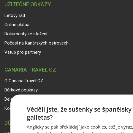
UŽITEČNÉ ODKAZY
Letový řád
Online platba
Dokumenty ke stažení
Počasí na Kanárských ostrovech
Vstup pro partnery
CANARIA TRAVEL CZ
O Canaria Travel CZ
Dárkové poukazy
Delegáti
Věděli jste, že sušenky se španělsk
Kontakty
galletas?
DŮLEŽITÉ INFORMACE
Anglicky se pak překládají jako cookies, což je výraz