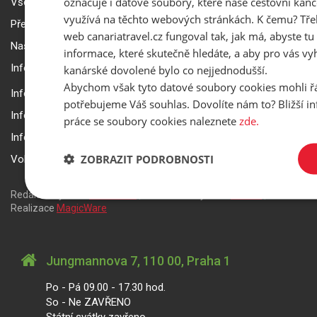
označuje i datové soubory, které naše cestovní kanc
Všeobecné smluvní podmínky a reklamační řád
využívá na těchto webových stránkách. K čemu? Tře
Přepravní podmínky Smartwings
web canariatravel.cz fungoval tak, jak má, abyste tu 
Nastavení a ochrana soukromí
informace, které skutečně hledáte, a aby pro vás vyh
Informace k rezervaci zájezdu
kanárské dovolené bylo co nejjednodušší.
Abychom však tyto datové soubory cookies mohli ř
Informace k pojištění
potřebujeme Váš souhlas. Dovolíte nám to? Bližší 
Informace k letecké přepravě
práce se soubory cookies naleznete
zde.
Informace k ubytování a pobytu
ZOBRAZIT PODROBNOSTI
Volitelné doplňkové služby
Redakční systém
is>content
| Rezervační systém
is>tour
|
Realizace
MagicWare
Jungmannova 7, 110 00, Praha 1
Po - Pá 09.00 - 17.30 hod.
So - Ne ZAVŘENO