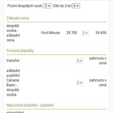
Počet dospělých osob:
Děti do 2 let
Základní cena
dospělá
osoba -
First Minute
29 700
59 400
základní
cena
Povinné příplatky
zahrnuto v
transfer
ceně
základní
pojištění
Canaria
zahrnuto v
Basic -
ceně
dospělá
osoba
Nepovinné příplatky - pojištění
připojištění