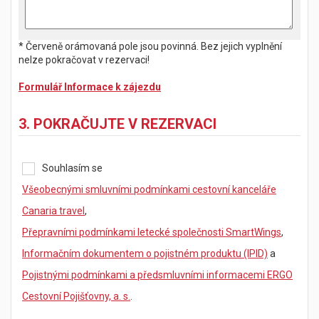
* Červeně orámovaná pole jsou povinná. Bez jejich vyplnění
nelze pokračovat v rezervaci!
Formulář Informace k zájezdu
3. POKRAČUJTE V REZERVACI
Souhlasím se
Všeobecnými smluvními podmínkami cestovní kanceláře
Canaria travel
,
Přepravními podmínkami letecké společnosti SmartWings
,
Informačním dokumentem o pojistném produktu (IPID)
a
Pojistnými podmínkami a předsmluvními informacemi ERGO
Cestovní Pojišťovny, a. s.
.