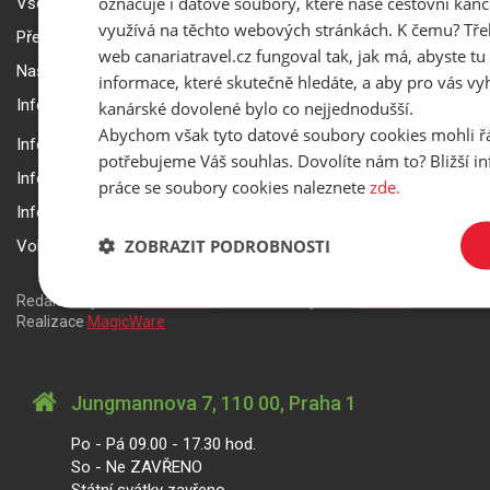
označuje i datové soubory, které naše cestovní kanc
Všeobecné smluvní podmínky a reklamační řád
využívá na těchto webových stránkách. K čemu? Tře
Přepravní podmínky Smartwings
web canariatravel.cz fungoval tak, jak má, abyste tu 
Nastavení a ochrana soukromí
informace, které skutečně hledáte, a aby pro vás vyh
Informace k rezervaci zájezdu
kanárské dovolené bylo co nejjednodušší.
Abychom však tyto datové soubory cookies mohli ř
Informace k pojištění
potřebujeme Váš souhlas. Dovolíte nám to? Bližší 
Informace k letecké přepravě
práce se soubory cookies naleznete
zde.
Informace k ubytování a pobytu
ZOBRAZIT PODROBNOSTI
Volitelné doplňkové služby
Redakční systém
is>content
| Rezervační systém
is>tour
|
Realizace
MagicWare
Jungmannova 7, 110 00, Praha 1
Po - Pá 09.00 - 17.30 hod.
So - Ne ZAVŘENO