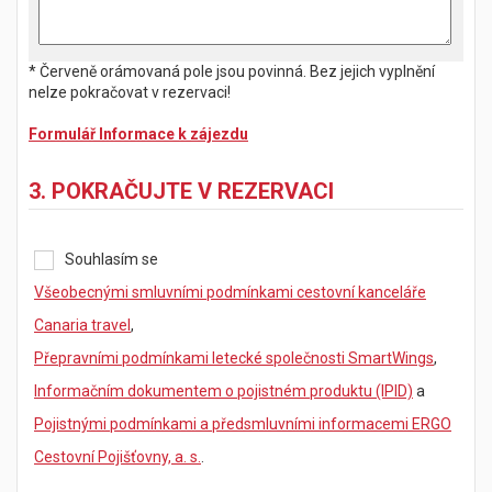
* Červeně orámovaná pole jsou povinná. Bez jejich vyplnění
nelze pokračovat v rezervaci!
Formulář Informace k zájezdu
3. POKRAČUJTE V REZERVACI
Souhlasím se
Všeobecnými smluvními podmínkami cestovní kanceláře
Canaria travel
,
Přepravními podmínkami letecké společnosti SmartWings
,
Informačním dokumentem o pojistném produktu (IPID)
a
Pojistnými podmínkami a předsmluvními informacemi ERGO
Cestovní Pojišťovny, a. s.
.