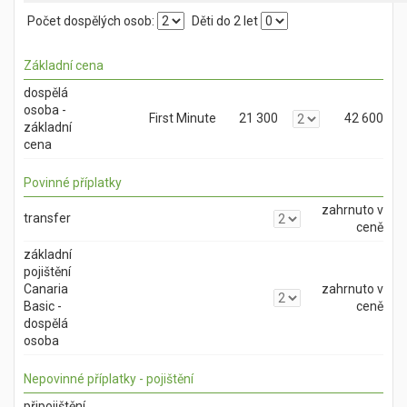
Počet dospělých osob:
Děti do 2 let
Základní cena
dospělá
osoba -
First Minute
21 300
42 600
základní
cena
Povinné příplatky
zahrnuto v
transfer
ceně
základní
pojištění
Canaria
zahrnuto v
Basic -
ceně
dospělá
osoba
Nepovinné příplatky - pojištění
připojištění