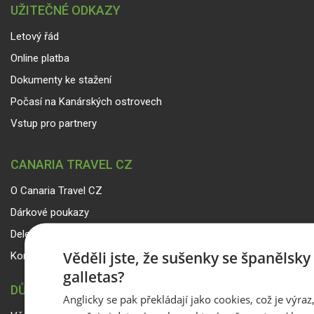
UŽITEČNÉ ODKAZY
Letový řád
Online platba
Dokumenty ke stažení
Počasí na Kanárských ostrovech
Vstup pro partnery
CANARIA TRAVEL CZ
O Canaria Travel CZ
Dárkové poukazy
Delegáti
Věděli jste, že sušenky se španělsk
Kontakty
galletas?
DŮLEŽITÉ INFORMACE
Anglicky se pak překládají jako cookies, což je výraz