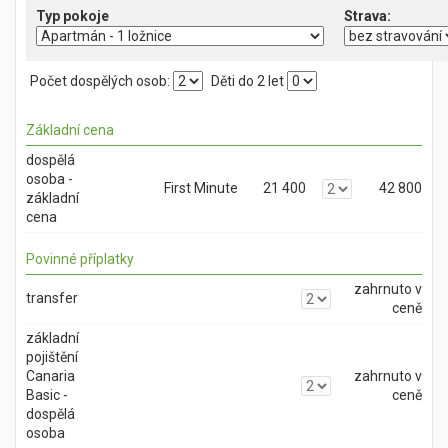
Typ pokoje
Počet dospělých osob:
Děti do 2 let
Základní cena
dospělá
osoba -
First Minute
21 400
42 800
základní
cena
Povinné příplatky
zahrnuto v
transfer
ceně
základní
pojištění
Canaria
zahrnuto v
Basic -
ceně
dospělá
osoba