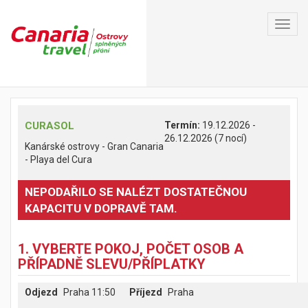
Toggl
navig
CURASOL
Termín:
19.12.2026 -
26.12.2026 (7 nocí)
Kanárské ostrovy - Gran Canaria
- Playa del Cura
NEPODAŘILO SE NALÉZT DOSTATEČNOU
KAPACITU V DOPRAVĚ TAM.
1. VYBERTE POKOJ, POČET OSOB A
PŘÍPADNĚ SLEVU/PŘÍPLATKY
Odjezd
Praha 11:50
Příjezd
Praha