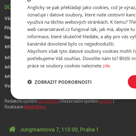
Anglicky se pak překládají jako cookies, což je výraz
DŮLEŽITÉ INFORMACE
označuje i datové soubory, které naše cestovní kanc
Všeobecné smluvní podmínky a reklamační řád
využívá na těchto webových stránkách. K čemu? Tře
Přepravní podmínky Smartwings
web canariatravel.cz fungoval tak, jak má, abyste tu 
informace, které skutečně hledáte, a aby pro vás vyh
Nastavení a ochrana soukromí
kanárské dovolené bylo co nejjednodušší.
Informace k rezervaci zájezdu
Abychom však tyto datové soubory cookies mohli ř
potřebujeme Váš souhlas. Dovolíte nám to? Bližší 
Informace k pojištění
práce se soubory cookies naleznete
zde.
Informace k letecké přepravě
Informace k ubytování a pobytu
ZOBRAZIT PODROBNOSTI
Volitelné doplňkové služby
Redakční systém
is>content
| Rezervační systém
is>tour
|
Realizace
MagicWare
Jungmannova 7, 110 00, Praha 1