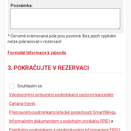
Poznámka
:
* Červeně orámovaná pole jsou povinná. Bez jejich vyplnění
nelze pokračovat v rezervaci!
Formulář Informace k zájezdu
3. POKRAČUJTE V REZERVACI
Souhlasím se
Všeobecnými smluvními podmínkami cestovní kanceláře
Canaria travel
,
Přepravními podmínkami letecké společnosti SmartWings
,
Informačním dokumentem o pojistném produktu (IPID)
a
Pojistnými podmínkami a předsmluvními informacemi ERGO