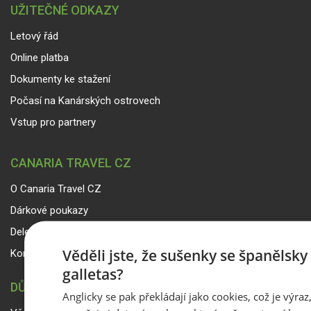
UŽITEČNÉ ODKAZY
Letový řád
Online platba
Dokumenty ke stažení
Počasí na Kanárských ostrovech
Vstup pro partnery
CANARIA TRAVEL CZ
O Canaria Travel CZ
Dárkové poukazy
Delegáti
Věděli jste, že sušenky se španělsk
Kontakty
galletas?
DŮLEŽITÉ INFORMACE
Anglicky se pak překládají jako cookies, což je výraz