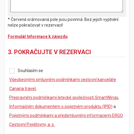
* Červeně orámovaná pole jsou povinná. Bez jejich vyplnění
nelze pokračovat v rezervaci!
Formulář Informace k zájezdu
3. POKRAČUJTE V REZERVACI
Souhlasím se
Všeobecnými smluvními podmínkami cestovní kanceláře
Canaria travel
,
Přepravními podmínkami letecké společnosti SmartWings
,
Informačním dokumentem o pojistném produktu (IPID)
a
Pojistnými podmínkami a předsmluvními informacemi ERGO
Cestovní Pojišťovny, a. s.
.