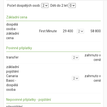
Počet dospělých osob:
Děti do 2 let
Základní cena
dospělá
osoba -
First Minute
29 400
58 800
základní
cena
Povinné příplatky
zahrnuto v
transfer
ceně
základní
pojištění
Canaria
zahrnuto v
Basic -
ceně
dospělá
osoba
Nepovinné příplatky - pojištění
připojištění