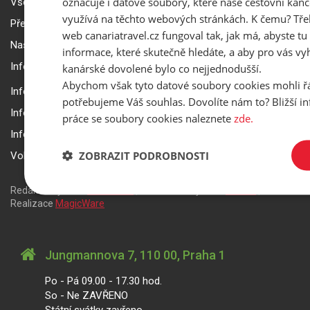
označuje i datové soubory, které naše cestovní kanc
Všeobecné smluvní podmínky a reklamační řád
využívá na těchto webových stránkách. K čemu? Tře
Přepravní podmínky Smartwings
web canariatravel.cz fungoval tak, jak má, abyste tu 
Nastavení a ochrana soukromí
informace, které skutečně hledáte, a aby pro vás vyh
Informace k rezervaci zájezdu
kanárské dovolené bylo co nejjednodušší.
Abychom však tyto datové soubory cookies mohli ř
Informace k pojištění
potřebujeme Váš souhlas. Dovolíte nám to? Bližší 
Informace k letecké přepravě
práce se soubory cookies naleznete
zde.
Informace k ubytování a pobytu
ZOBRAZIT PODROBNOSTI
Volitelné doplňkové služby
Redakční systém
is>content
| Rezervační systém
is>tour
|
Realizace
MagicWare
Jungmannova 7, 110 00, Praha 1
Po - Pá 09.00 - 17.30 hod.
So - Ne ZAVŘENO