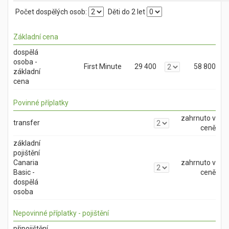
Počet dospělých osob:
Děti do 2 let
Základní cena
dospělá
osoba -
First Minute
29 400
58 800
základní
cena
Povinné příplatky
zahrnuto v
transfer
ceně
základní
pojištění
Canaria
zahrnuto v
Basic -
ceně
dospělá
osoba
Nepovinné příplatky - pojištění
připojištění