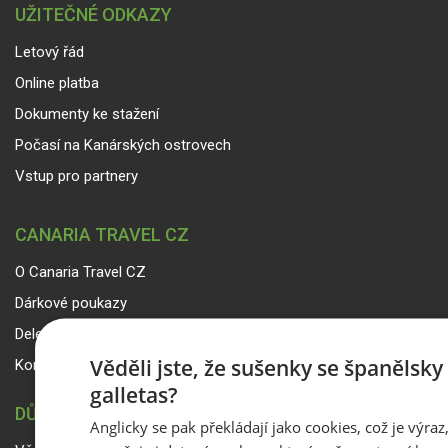
UŽITEČNÉ ODKAZY
Letový řád
Online platba
Dokumenty ke stažení
Počasí na Kanárských ostrovech
Vstup pro partnery
CANARIA TRAVEL CZ
O Canaria Travel CZ
Dárkové poukazy
Delegáti
Věděli jste, že sušenky se španělsk
Kontakty
galletas?
DŮLEŽITÉ INFORMACE
Anglicky se pak překládají jako cookies, což je výraz