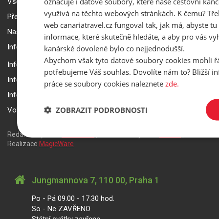
označuje i datové soubory, které naše cestovní kanc
Všeobecné smluvní podmínky a reklamační řád
využívá na těchto webových stránkách. K čemu? Tře
Přepravní podmínky Smartwings
web canariatravel.cz fungoval tak, jak má, abyste tu 
Nastavení a ochrana soukromí
informace, které skutečně hledáte, a aby pro vás vyh
Informace k rezervaci zájezdu
kanárské dovolené bylo co nejjednodušší.
Abychom však tyto datové soubory cookies mohli ř
Informace k pojištění
potřebujeme Váš souhlas. Dovolíte nám to? Bližší 
Informace k letecké přepravě
práce se soubory cookies naleznete
zde.
Informace k ubytování a pobytu
ZOBRAZIT PODROBNOSTI
Volitelné doplňkové služby
Redakční systém
is>content
| Rezervační systém
is>tour
|
Realizace
MagicWare
Jungmannova 7, 110 00, Praha 1
Po - Pá 09.00 - 17.30 hod.
So - Ne ZAVŘENO