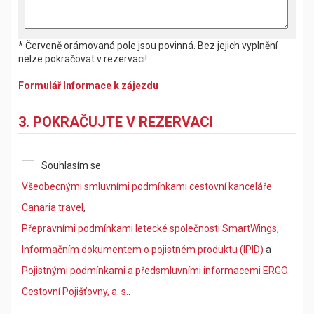
* Červeně orámovaná pole jsou povinná. Bez jejich vyplnění
nelze pokračovat v rezervaci!
Formulář Informace k zájezdu
3. POKRAČUJTE V REZERVACI
Souhlasím se
Všeobecnými smluvními podmínkami cestovní kanceláře
Canaria travel
,
Přepravními podmínkami letecké společnosti SmartWings
,
Informačním dokumentem o pojistném produktu (IPID)
a
Pojistnými podmínkami a předsmluvními informacemi ERGO
Cestovní Pojišťovny, a. s.
.