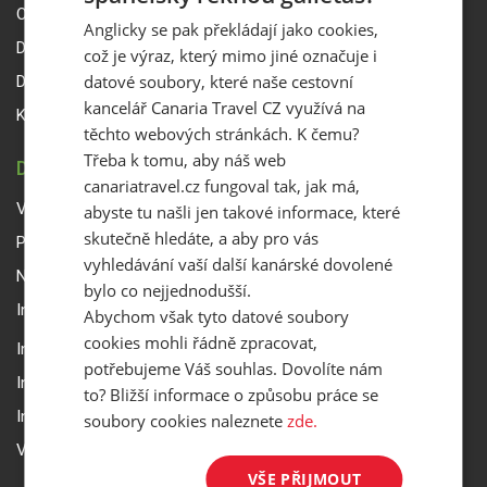
O Canaria Travel CZ
Anglicky se pak překládají jako cookies,
Dárkové poukazy
což je výraz, který mimo jiné označuje i
datové soubory, které naše cestovní
Delegáti
kancelář Canaria Travel CZ využívá na
Kontakty
těchto webových stránkách. K čemu?
Třeba k tomu, aby náš web
DŮLEŽITÉ INFORMACE
canariatravel.cz fungoval tak, jak má,
Všeobecné smluvní podmínky a reklamační řád
abyste tu našli jen takové informace, které
skutečně hledáte, a aby pro vás
Přepravní podmínky Smartwings
vyhledávání vaší další kanárské dovolené
Nastavení a ochrana soukromí
bylo co nejjednodušší.
Informace k rezervaci zájezdu
Abychom však tyto datové soubory
cookies mohli řádně zpracovat,
Informace k pojištění
potřebujeme Váš souhlas. Dovolíte nám
Informace k letecké přepravě
to? Bližší informace o způsobu práce se
Informace k ubytování a pobytu
soubory cookies naleznete
zde.
Volitelné doplňkové služby
VŠE PŘIJMOUT