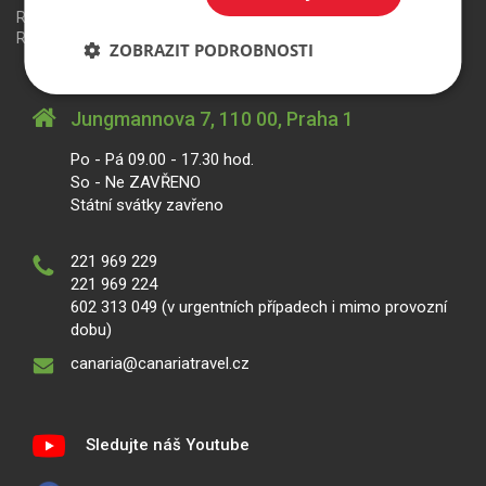
Redakční systém
is>content
| Rezervační systém
is>tour
|
Realizace
MagicWare
ZOBRAZIT PODROBNOSTI
Jungmannova 7, 110 00, Praha 1
Po - Pá 09.00 - 17.30 hod.
So - Ne ZAVŘENO
Státní svátky zavřeno
221 969 229
221 969 224
602 313 049 (v urgentních případech i mimo provozní
dobu)
canaria@canariatravel.cz
Sledujte náš Youtube