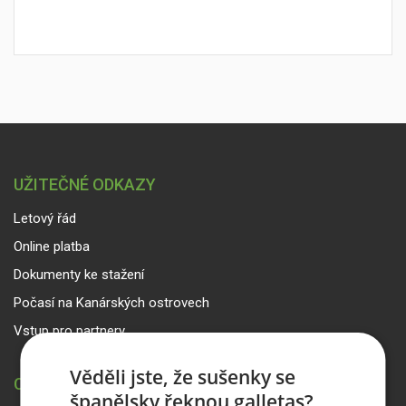
UŽITEČNÉ ODKAZY
Letový řád
Online platba
Dokumenty ke stažení
Počasí na Kanárských ostrovech
Vstup pro partnery
Věděli jste, že sušenky se
CANARIA TRAVEL CZ
španělsky řeknou galletas?