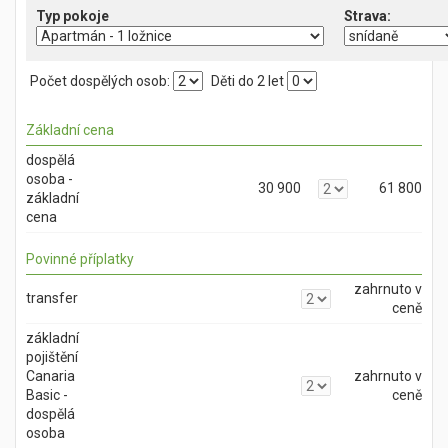
Typ pokoje
Počet dospělých osob:
Děti do 2 let
Základní cena
dospělá
osoba -
30 900
61 800
základní
cena
Povinné příplatky
zahrnuto v
transfer
ceně
základní
pojištění
Canaria
zahrnuto v
Basic -
ceně
dospělá
osoba