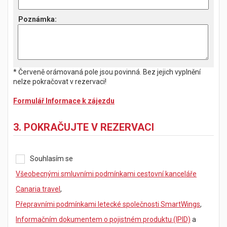
Poznámka
:
* Červeně orámovaná pole jsou povinná. Bez jejich vyplnění
nelze pokračovat v rezervaci!
Formulář Informace k zájezdu
3. POKRAČUJTE V REZERVACI
Souhlasím se
Všeobecnými smluvními podmínkami cestovní kanceláře
Canaria travel
,
Přepravními podmínkami letecké společnosti SmartWings
,
Informačním dokumentem o pojistném produktu (IPID)
a