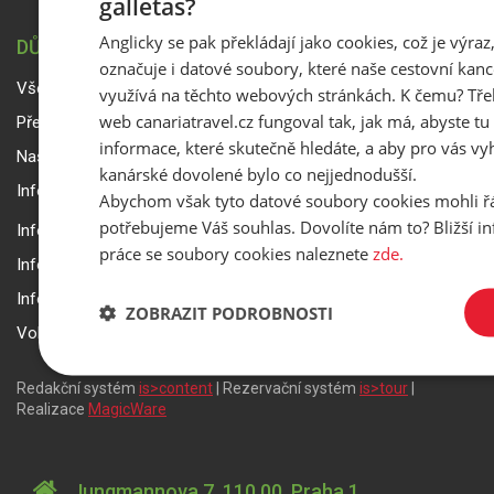
galletas?
Anglicky se pak překládají jako cookies, což je výraz
DŮLEŽITÉ INFORMACE
označuje i datové soubory, které naše cestovní kanc
Všeobecné smluvní podmínky a reklamační řád
využívá na těchto webových stránkách. K čemu? Tře
web canariatravel.cz fungoval tak, jak má, abyste tu 
Přepravní podmínky Smartwings
informace, které skutečně hledáte, a aby pro vás vyh
Nastavení a ochrana soukromí
kanárské dovolené bylo co nejjednodušší.
Informace k rezervaci zájezdu
Abychom však tyto datové soubory cookies mohli ř
potřebujeme Váš souhlas. Dovolíte nám to? Bližší 
Informace k pojištění
práce se soubory cookies naleznete
zde.
Informace k letecké přepravě
Informace k ubytování a pobytu
ZOBRAZIT PODROBNOSTI
Volitelné doplňkové služby
Redakční systém
is>content
| Rezervační systém
is>tour
|
Realizace
MagicWare
Jungmannova 7, 110 00, Praha 1