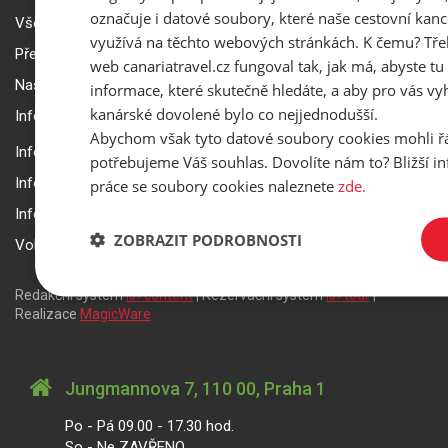
označuje i datové soubory, které naše cestovní kanc
Všeobecné smluvní podmínky a reklamační řád
využívá na těchto webových stránkách. K čemu? Tře
Přepravní podmínky Smartwings
web canariatravel.cz fungoval tak, jak má, abyste tu 
Nastavení a ochrana soukromí
informace, které skutečně hledáte, a aby pro vás vyh
kanárské dovolené bylo co nejjednodušší.
Informace k rezervaci zájezdu
Abychom však tyto datové soubory cookies mohli ř
Informace k pojištění
potřebujeme Váš souhlas. Dovolíte nám to? Bližší 
Informace k letecké přepravě
práce se soubory cookies naleznete
zde.
Informace k ubytování a pobytu
ZOBRAZIT PODROBNOSTI
Volitelné doplňkové služby
Redakční systém
is>content
| Rezervační systém
is>tour
|
Realizace
MagicWare
Jungmannova 7, 110 00, Praha 1
Po - Pá 09.00 - 17.30 hod.
So - Ne ZAVŘENO