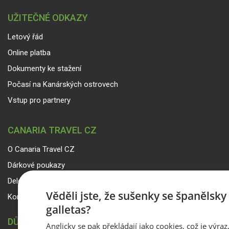
UŽITEČNÉ ODKAZY
Letový řád
Online platba
Dokumenty ke stažení
Počasí na Kanárských ostrovech
Vstup pro partnery
CANARIA TRAVEL CZ
O Canaria Travel CZ
Dárkové poukazy
Delegáti
Věděli jste, že sušenky se španělsk
Kontakty
galletas?
DŮLEŽITÉ INFORMACE
Anglicky se pak překládají jako cookies, což je výraz