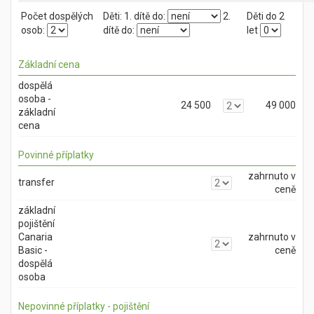
Počet dospělých
Děti:
1. dítě do:
2.
Děti do 2
osob:
dítě do:
let
Základní cena
dospělá
osoba -
24 500
49 000
základní
cena
Povinné příplatky
zahrnuto v
transfer
ceně
základní
pojištění
Canaria
zahrnuto v
Basic -
ceně
dospělá
osoba
Nepovinné příplatky - pojištění