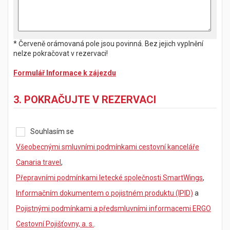
* Červeně orámovaná pole jsou povinná. Bez jejich vyplnění
nelze pokračovat v rezervaci!
Formulář Informace k zájezdu
3. POKRAČUJTE V REZERVACI
Souhlasím se
Všeobecnými smluvními podmínkami cestovní kanceláře
Canaria travel
,
Přepravními podmínkami letecké společnosti SmartWings
,
Informačním dokumentem o pojistném produktu (IPID)
a
Pojistnými podmínkami a předsmluvními informacemi ERGO
Cestovní Pojišťovny, a. s.
.