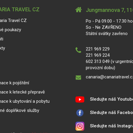
RIA TRAVEL CZ
Jungmannova 7, 110
aria Travel CZ
Po - Pá 09.00 - 17.30 ho
So - Ne ZAVŘENO
vé poukazy
Státní svátky zavřeno
ti
kty
221 969 229
221 969 224
602 313 049 (v urgentní
provozní dobu)
canaria@canariatravel.c
ace k pojištění
mace k letecké přepravě
Sledujte náš Youtub
mace k ubytování a pobytu
lné doplňkové služby
Sledujte náš Faceb
Sledujte náš Instag