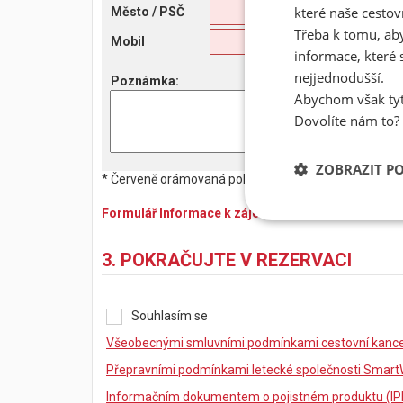
které naše cestov
Město
/ PSČ
Třeba k tomu, aby
Mobil
informace, které 
nejjednodušší.
Poznámka
:
Abychom však tyt
Dovolíte nám to?
ZOBRAZIT P
* Červeně orámovaná pole jsou povinná. Bez jejich vy
Formulář Informace k zájezdu
3. POKRAČUJTE V REZERVACI
Souhlasím se
Všeobecnými smluvními podmínkami cestovní kancel
Přepravními podmínkami letecké společnosti Smart
Informačním dokumentem o pojistném produktu (IP