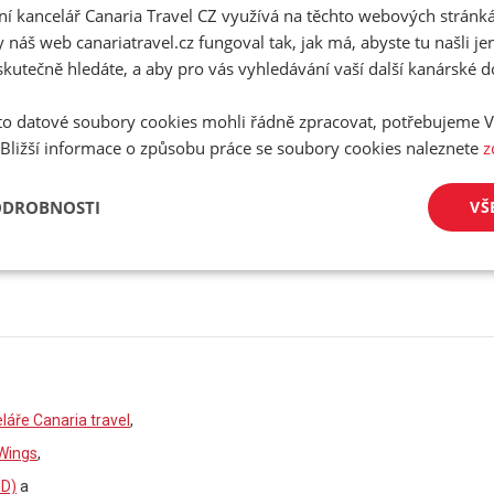
ní kancelář Canaria Travel CZ využívá na těchto webových stránk
/
 náš web canariatravel.cz fungoval tak, jak má, abyste tu našli je
Telefon
skutečně hledáte, a aby pro vás vyhledávání vaší další kanárské 
o datové soubory cookies mohli řádně zpracovat, potřebujeme V
 Bližší informace o způsobu práce se soubory cookies naleznete
z
ODROBNOSTI
VŠ
plnění nelze pokračovat v rezervaci!
áře Canaria travel
,
Wings
,
ID)
a