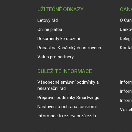
UŽITEČNÉ ODKAZY
CANA
Letový řád
O Can
Online platba
Dárko
Dokumenty ke stažení
Delegá
Počasí na Kanárských ostrovech
Konta
Vstup pro partnery
DŮLEŽITÉ INFORMACE
Všeobecné smluvní podmínky a
Inform
reklamační řád
Infor
Přepravní podmínky Smartwings
Infor
Nastavení a ochrana soukromí
Volite
Informace k rezervaci zájezdu