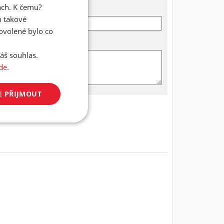
ách. K čemu?
n takové
dovolené bylo co
áš souhlas.
de.
E PŘIJMOUT