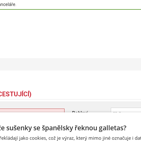
anceláře.
CESTUJÍCÍ)
Pohlaví
Muž
Datum narození
 že sušenky se španělsky řeknou galletas?
E-Mail
řekládají jako cookies, což je výraz, který mimo jiné označuje i d