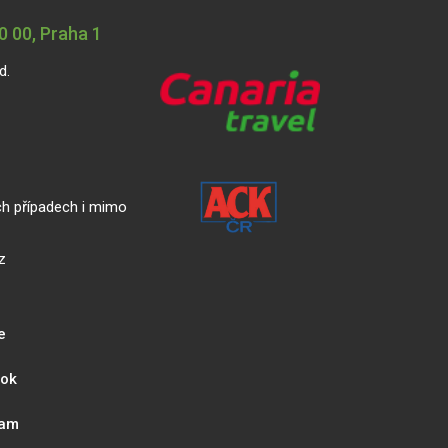
 00, Praha 1
d.
ch případech i mimo
z
e
ook
ram