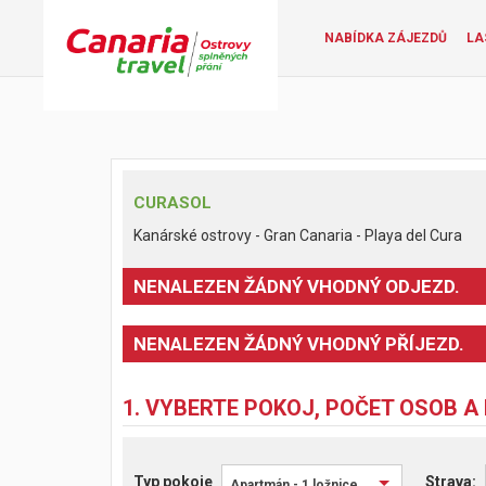
NABÍDKA ZÁJEZDŮ
LA
CURASOL
Kanárské ostrovy - Gran Canaria - Playa del Cura
NENALEZEN ŽÁDNÝ VHODNÝ ODJEZD.
NENALEZEN ŽÁDNÝ VHODNÝ PŘÍJEZD.
1. VYBERTE POKOJ, POČET OSOB A
Typ pokoje
Apartmán - 1 ložnice