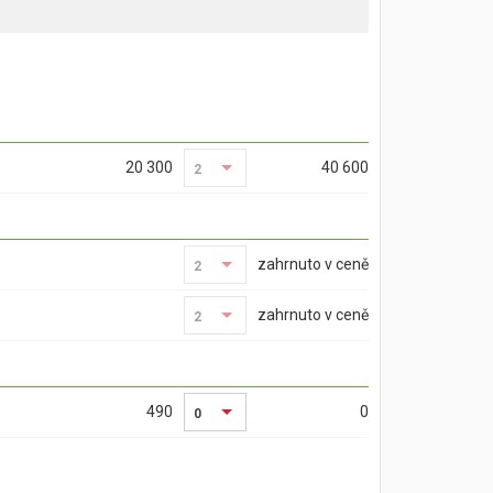
20 300
40 600
2
2
zahrnuto v ceně
2
2
zahrnuto v ceně
2
2
490
0
0